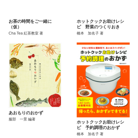
お茶の時間をご一緒に
ホットクックお助けレシ
（仮）
ピ 野菜のつくりおき
Cha Tea 紅茶教室 著
橋本 加名子 著
あおもりのおかず
服部 一景 編著
ホットクックお助けレシ
ピ 予約調理のおかず
橋本 加名子 著