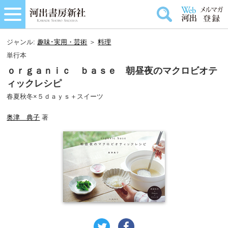
ジャンル:
趣味･実用・芸術
＞
料理
単行本
ｏｒｇａｎｉｃ ｂａｓｅ 朝昼夜のマクロビオテ
ィックレシピ
春夏秋冬×５ｄａｙｓ＋スイーツ
奥津 典子
著