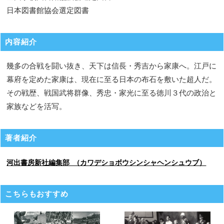
日本図書館協会選定図書
内容紹介
幾多の合戦を闘い抜き、天下は信長・秀吉から家康へ。江戸に
幕府を定めた家康は、現在に至る日本の布石を敷いた超人だ。
その戦歴、戦国武将群像、秀忠・家光に至る徳川３代の政治と
家族などを活写。
著者紹介
河出書房新社編集部 （カワデショボウシンシャヘンシュウブ）
こちらもおすすめ