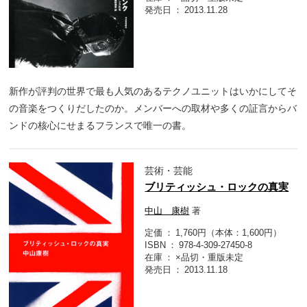
発売日
2013.11.28
新作が評判の世界で最も人気のあるテクノユニットはいかにしてそ
の音楽をつくりだしたのか。メンバーへの取材や多くの証言からバ
ンドの核心にせまるフランスで唯一の書。
芸術・芸能
ブリティッシュ・ロックの真実
中山 康樹
著
定価
1,760円（本体：1,600円）
ISBN
978-4-309-27450-8
在庫
×品切・重版未定
発売日
2013.11.18