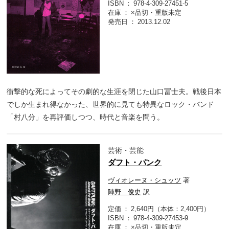
ISBN
978-4-309-27451-5
在庫
×品切・重版未定
発売日
2013.12.02
衝撃的な死によってその劇的な生涯を閉じた山口冨士夫。戦後日本
でしか生まれ得なかった、世界的に見ても特異なロック・バンド
「村八分」を再評価しつつ、時代と音楽を問う。
芸術・芸能
ダフト・パンク
ヴィオレーヌ・シュッツ
著
陣野 俊史
訳
定価
2,640円（本体：2,400円）
ISBN
978-4-309-27453-9
在庫
×品切・重版未定