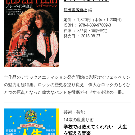
河出書房新社
編
定価
1,320円（本体：1,200円）
ISBN
978-4-309-97809-3
在庫
×品切・重版未定
発売日
2013.08.27
全作品のデラックスエディション発売開始に先駆けてツェッペリン
の魅力を総特集。ロックの歴史を塗り変え、偉大なロックのもうひ
とつの原点となった偉大なバンドを徹底ガイドする必読の一冊。
芸術・芸能
14歳の世渡り術
学校では教えてくれない 人生
を変える音楽