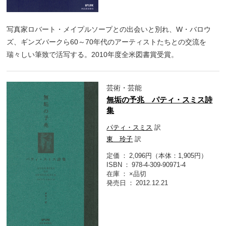
写真家ロバート・メイプルソープとの出会いと別れ、W・バロウ
ズ、ギンズバークら60～70年代のアーティストたちとの交流を
瑞々しい筆致で活写する。2010年度全米図書賞受賞。
芸術・芸能
無垢の予兆 パティ・スミス詩
集
パティ・スミス
訳
東 玲子
訳
定価
2,096円（本体：1,905円）
ISBN
978-4-309-90971-4
在庫
×品切
発売日
2012.12.21