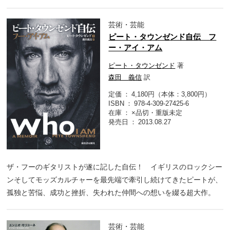
芸術・芸能
ピート・タウンゼンド自伝 フ
ー・アイ・アム
ピート・タウンゼンド
著
森田 義信
訳
定価
4,180円（本体：3,800円）
ISBN
978-4-309-27425-6
在庫
×品切・重版未定
発売日
2013.08.27
ザ・フーのギタリストが遂に記した自伝！ イギリスのロックシー
ンそしてモッズカルチャーを最先端で牽引し続けてきたピートが、
孤独と苦悩、成功と挫折、失われた仲間への想いを綴る超大作。
芸術・芸能