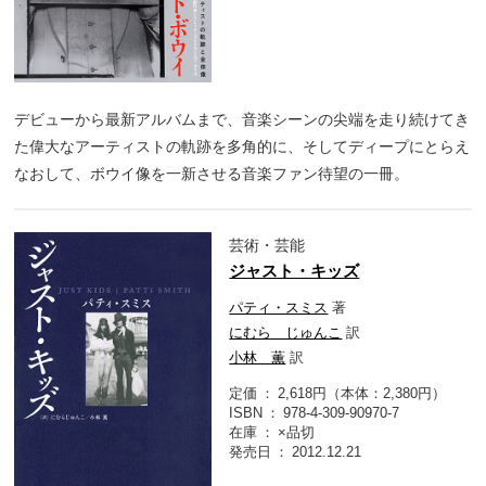
デビューから最新アルバムまで、音楽シーンの尖端を走り続けてき
た偉大なアーティストの軌跡を多角的に、そしてディープにとらえ
なおして、ボウイ像を一新させる音楽ファン待望の一冊。
芸術・芸能
ジャスト・キッズ
パティ・スミス
著
にむら じゅんこ
訳
小林 薫
訳
定価
2,618円（本体：2,380円）
ISBN
978-4-309-90970-7
在庫
×品切
発売日
2012.12.21