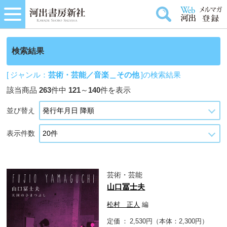
検索結果
[ ジャンル：
芸術・芸能／音楽＿その他
]の検索結果
該当商品
263
件中
121
～
140
件を表示
並び替え
表示件数
芸術・芸能
山口冨士夫
松村 正人
編
定価
2,530円（本体：2,300円）