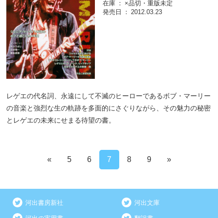
在庫
×品切・重版未定
発売日
2012.03.23
レゲエの代名詞、永遠にして不滅のヒーローであるボブ・マーリー
の音楽と強烈な生の軌跡を多面的にさぐりながら、その魅力の秘密
とレゲエの未来にせまる待望の書。
«
5
6
7
8
9
»
河出書房新社
河出文庫