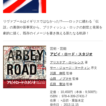
リヴァプールはイギリスではなかった!?――ロックに纏わる「伝
説」の裏側や新事実から、ブリティッシュ・ロックの創世と発展を
劇的に描く。既存のイメージを書き換える新たなる軌跡！
芸術・芸能
アビイ・ロード・スタジオ
アリステア・ローレンス
著
サー・ジョージ・マーティン
序文
川原 伸司
監修
山田 ノブマサ
監修
広田 寛治
監修
定価
10,450円（本体：9,500円）
ISBN
978-4-309-27431-7
在庫
×品切・重版未定
発売日
2013.11.15