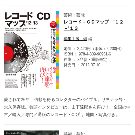
芸術・芸能
レコード＋ＣＤマップ ’１２
－’１３
編集工房 球
編
定価
2,420円（本体：2,200円）
ISBN
978-4-309-90951-6
在庫
×品切・重版未定
発売日
2012.07.10
愛されて26年、信頼を得るコレクターのバイブル。サヨナラ号・
永久保存版。巻頭インタビューは、山下達郎さん再び！ 全国の中
古／輸入／専門／通販のレコード・CD店。地図・写真付き。
芸術・芸能