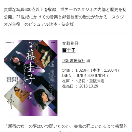
貴重な写真600点以上を収録、世界一のスタジオの内部と歴史を初
公開。21世紀にかけての音楽と録音技術の歴史が分かる「スタジ
オが主役」のビジュアル読本・決定版！
文藝別冊
藤圭子
河出書房新社
編
定価
1,320円（本体：1,200円）
ISBN
978-4-309-97814-7
在庫
×品切・重版未定
発売日
2013.10.29
「新宿の女」の夢はいつ開いたのか。突然の死にいたるまで衝撃的