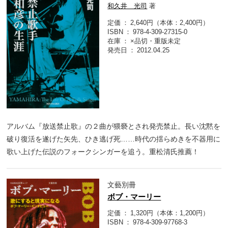
和久井 光司
著
定価
2,640円（本体：2,400円）
ISBN
978-4-309-27315-0
在庫
×品切・重版未定
発売日
2012.04.25
アルバム『放送禁止歌』の２曲が猥褻とされ発売禁止。長い沈黙を
破り復活を遂げた矢先、ひき逃げ死……時代の揺らめきを不器用に
歌い上げた伝説のフォークシンガーを追う。重松清氏推薦！
文藝別冊
ボブ・マーリー
定価
1,320円（本体：1,200円）
ISBN
978-4-309-97768-3