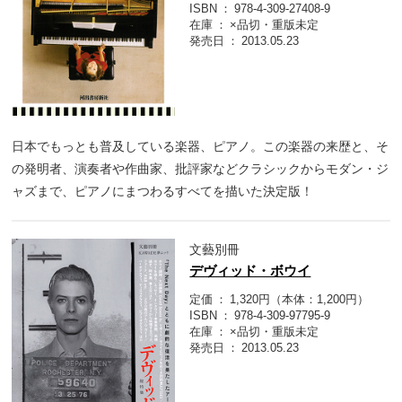
ISBN
978-4-309-27408-9
在庫
×品切・重版未定
発売日
2013.05.23
日本でもっとも普及している楽器、ピアノ。この楽器の来歴と、そ
の発明者、演奏者や作曲家、批評家などクラシックからモダン・ジ
ャズまで、ピアノにまつわるすべてを描いた決定版！
文藝別冊
デヴィッド・ボウイ
定価
1,320円（本体：1,200円）
ISBN
978-4-309-97795-9
在庫
×品切・重版未定
発売日
2013.05.23