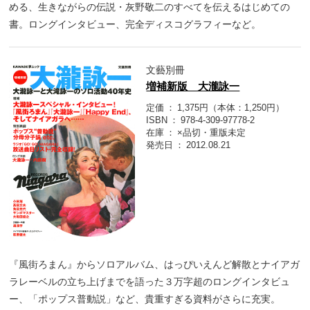
める、生きながらの伝説・灰野敬二のすべてを伝えるはじめての
書。ロングインタビュー、完全ディスコグラフィーなど。
文藝別冊
増補新版 大瀧詠一
定価
1,375円（本体：1,250円）
ISBN
978-4-309-97778-2
在庫
×品切・重版未定
発売日
2012.08.21
『風街ろまん』からソロアルバム、はっぴいえんど解散とナイアガ
ラレーベルの立ち上げまでを語った３万字超のロングインタビュ
ー、「ポップス普動説」など、貴重すぎる資料がさらに充実。