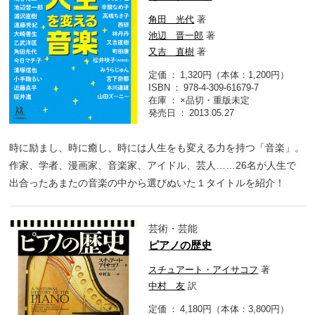
角田 光代
著
池辺 晋一郎
著
又吉 直樹
著
定価
1,320円（本体：1,200円）
ISBN
978-4-309-61679-7
在庫
×品切・重版未定
発売日
2013.05.27
時に励まし、時に癒し、時には人生をも変える力を持つ「音楽」。
作家、学者、漫画家、音楽家、アイドル、芸人……26名が人生で
出合ったあまたの音楽の中から選びぬいた１タイトルを紹介！
芸術・芸能
ピアノの歴史
スチュアート・アイサコフ
著
中村 友
訳
定価
4,180円（本体：3,800円）