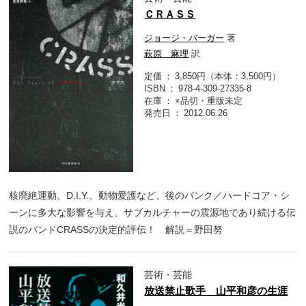
ＣＲＡＳＳ
ジョージ・バーガー
著
萩原 麻理
訳
定価
3,850円（本体：3,500円）
ISBN
978-4-309-27335-8
在庫
×品切・重版未定
発売日
2012.06.26
核廃絶運動、D.I.Y.、動物愛護など、後のパンク／ハードコア・シ
ーンに多大な影響を与え、サブカルチャーの震源地であり続ける伝
説のバンドCRASSの決定的評伝！ 解説＝野田努
芸術・芸能
放送禁止歌手 山平和彦の生涯