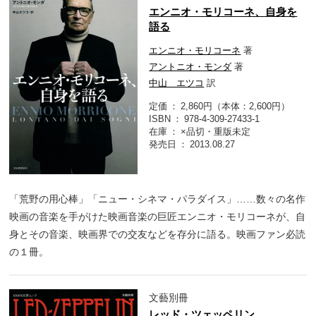
エンニオ・モリコーネ、自身を
語る
エンニオ・モリコーネ
著
アントニオ・モンダ
著
中山 エツコ
訳
定価
2,860円（本体：2,600円）
ISBN
978-4-309-27433-1
在庫
×品切・重版未定
発売日
2013.08.27
「荒野の用心棒」「ニュー・シネマ・パラダイス」……数々の名作
映画の音楽を手がけた映画音楽の巨匠エンニオ・モリコーネが、自
身とその音楽、映画界での交友などを存分に語る。映画ファン必読
の１冊。
文藝別冊
レッド・ツェッペリン