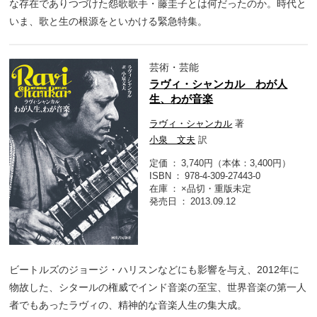
な存在でありつづけた怨歌歌手・藤圭子とは何だったのか。時代と
いま、歌と生の根源をといかける緊急特集。
芸術・芸能
ラヴィ・シャンカル わが人
生、わが音楽
ラヴィ・シャンカル
著
小泉 文夫
訳
定価
3,740円（本体：3,400円）
ISBN
978-4-309-27443-0
在庫
×品切・重版未定
発売日
2013.09.12
ビートルズのジョージ・ハリスンなどにも影響を与え、2012年に
物故した、シタールの権威でインド音楽の至宝、世界音楽の第一人
者でもあったラヴィの、精神的な音楽人生の集大成。