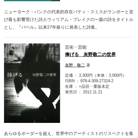
ニューヨーク・パンクの代表的存在パティ・スミスがランボーと並
び最も影響受けた詩人ウィリアム・ブレイクの一篇の詩をタイトル
とし、『バベル』以来27年振りに発表した詩集。
芸術・芸能
捧げる 灰野敬二の世界
灰野 敬二
著
定価
3,300円（本体：3,000円）
ISBN
978-4-309-27324-2
在庫
×品切・重版未定
発売日
2012.11.21
あらゆるボーダーを超え、世界中のアーティストのリスペクトを集