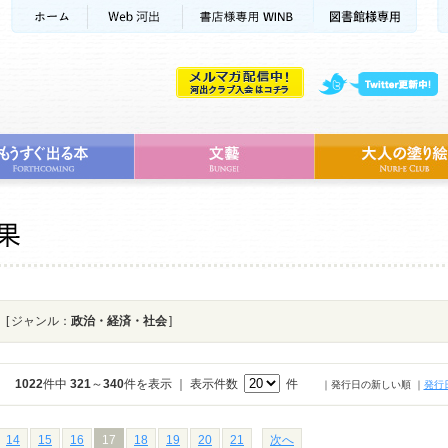
[ ジャンル：
政治・経済・社会
]
1022
件中
321
～
340
件を表示 ｜ 表示件数
件
｜発行日の新しい順
｜
発行
14
15
16
17
18
19
20
21
次へ