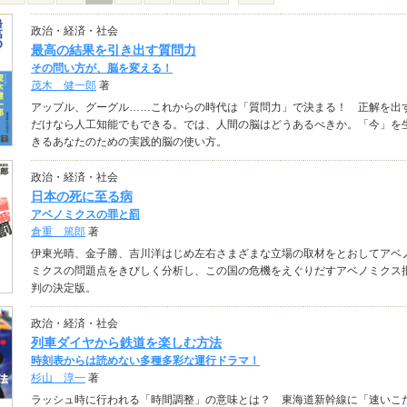
政治・経済・社会
最高の結果を引き出す質問力
その問い方が、脳を変える！
茂木 健一郎
著
アップル、グーグル……これからの時代は「質問力」で決まる！ 正解を出
だけなら人工知能でもできる。では、人間の脳はどうあるべきか。「今」を
きるあなたのための実践的脳の使い方。
政治・経済・社会
日本の死に至る病
アベノミクスの罪と罰
倉重 篤郎
著
伊東光晴、金子勝、吉川洋はじめ左右さまざまな立場の取材をとおしてアベ
ミクスの問題点をきびしく分析し、この国の危機をえぐりだすアベノミクス
判の決定版。
政治・経済・社会
列車ダイヤから鉄道を楽しむ方法
時刻表からは読めない多種多彩な運行ドラマ！
杉山 淳一
著
ラッシュ時に行われる「時間調整」の意味とは？ 東海道新幹線に「速いこ