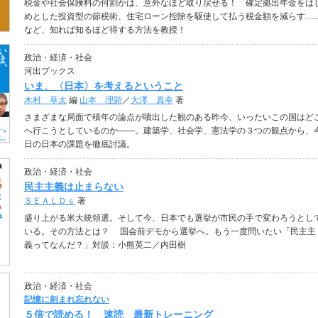
税金や社会保険料の何割かは、意外なほど取り戻せる！ 確定拠出年金をは
めとした投資型の節税術、住宅ローン控除を駆使して払う税金額を減らす…
など、知れば知るほど得する方法を教授！
政治・経済・社会
河出ブックス
いま、〈日本〉を考えるということ
木村 草太
編
山本 理顕
／
大澤 真幸
著
さまざまな局面で積年の論点が噴出した観のある昨今、いったいこの国はど
へ行こうとしているのか――。建築学、社会学、憲法学の３つの観点から、
日の日本の課題を徹底討議。
政治・経済・社会
民主主義は止まらない
ＳＥＡＬＤｓ
著
盛り上がる米大統領選。そして今、日本でも選挙が市民の手で変わろうとし
いる。その方法とは？ 国会前デモから選挙へ。もう一度問いたい「民主主
義ってなんだ？」対談：小熊英二／内田樹
政治・経済・社会
記憶に刻まれ忘れない
５倍で読める！ 速読 最新トレーニング