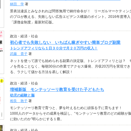
林田 学
著
景表法違反とみなされれば問答無用で納付命令が！ リーガルマーケティン
のプロが教える、失敗しない広告エビデンス構築のポイント。2016年度導入
「課徴金制度」最新対応版。
政治・経済・社会
初心者でも失敗しない いちばん稼ぎやすい簡単ブログ副業
トレンドアフィリなら１日３０分で月２０万円の収入！
武藤 貴子
著
ネットを使って誰でも始められる副業の決定版、トレンドアフィリとは？ 
ノを売ることなく、毎朝30分の作業でアクセス爆発、月収20万円を実現でき
る、ラクして儲かる方法を易しく解説！
政治・経済・社会
増補新版 モンテッソーリ教育を受けた子どもたち
幼児の経験と脳
相良 敦子
著
モンテッソーリ教育で育つと、夢を叶えるために頑張る子に育ちます！
1000人のデータからその成果を検証し、“モンテッソーリ教育のどの経験が
に効いたのか”明らかにする１冊。
政治・経済・社会