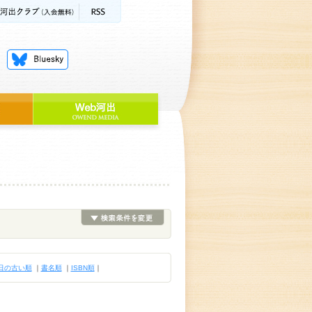
日の古い順
｜
書名順
｜
ISBN順
｜