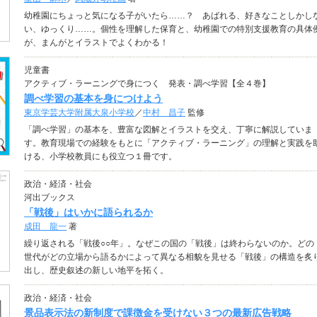
幼稚園にちょっと気になる子がいたら……？ あばれる、好きなことしかし
い、ゆっくり……。個性を理解した保育と、幼稚園での特別支援教育の具体
が、まんがとイラストでよくわかる！
児童書
アクティブ・ラーニングで身につく 発表・調べ学習【全４巻】
調べ学習の基本を身につけよう
東京学芸大学附属大泉小学校
／
中村 昌子
監修
「調べ学習」の基本を、豊富な図解とイラストを交え、丁寧に解説していま
す。教育現場での経験をもとに「アクティブ・ラーニング」の理解と実践を
ける、小学校教員にも役立つ１冊です。
政治・経済・社会
河出ブックス
「戦後」はいかに語られるか
成田 龍一
著
繰り返される「戦後○○年」。なぜこの国の「戦後」は終わらないのか。どの
世代がどの立場から語るかによって異なる相貌を見せる「戦後」の構造を炙
出し、歴史叙述の新しい地平を拓く。
政治・経済・社会
景品表示法の新制度で課徴金を受けない３つの最新広告戦略