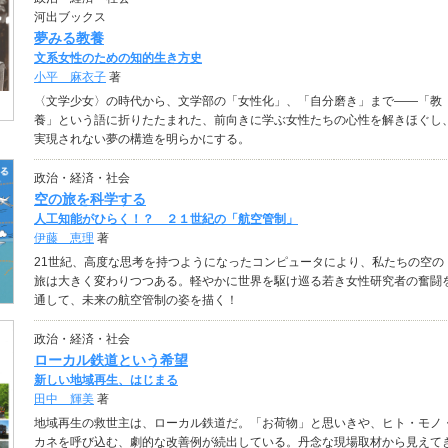
河出ブックス
夢みる教養
文系女性のための知的生き方史
小平 麻衣子
著
〈文学少女〉の時代から、文学部の「女性化」、「自分磨き」まで――「教
養」という語に折りたたまれた、前向きに学ぶ女性たちの心性を解きほぐし
実現されない夢の構造を明らかにする。
政治・経済・社会
空の旅を科学する
人工知能がひらく！？ ２１世紀の「航空管制」
伊藤 恵理
著
21世紀、高度な思考を持つようになったコンピュータにより、私たちの空の
旅は大きく変わりつつある。軽やかに世界を駆け巡る若き女性研究者の奮闘
通して、未来の航空管制の姿を描く！
政治・経済・社会
ローカル鉄道という希望
新しい地域再生、はじまる
田中 輝美
著
地域再生の救世主は、ローカル鉄道だ。「お荷物」と思いきや、ヒト・モノ
カネを呼び込む、劇的な改善例が続出している。丹念な現場取材から見えて