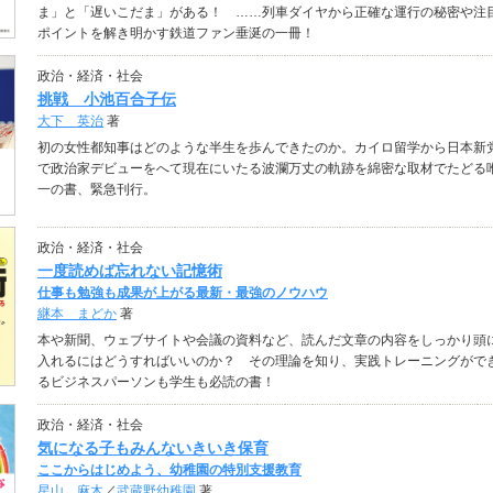
ま」と「遅いこだま」がある！ ……列車ダイヤから正確な運行の秘密や注
ポイントを解き明かす鉄道ファン垂涎の一冊！
政治・経済・社会
挑戦 小池百合子伝
大下 英治
著
初の女性都知事はどのような半生を歩んできたのか。カイロ留学から日本新
で政治家デビューをへて現在にいたる波瀾万丈の軌跡を綿密な取材でたどる
一の書、緊急刊行。
政治・経済・社会
一度読めば忘れない記憶術
仕事も勉強も成果が上がる最新・最強のノウハウ
継本 まどか
著
本や新聞、ウェブサイトや会議の資料など、読んだ文章の内容をしっかり頭
入れるにはどうすればいいのか？ その理論を知り、実践トレーニングがで
るビジネスパーソンも学生も必読の書！
政治・経済・社会
気になる子もみんないきいき保育
ここからはじめよう、幼稚園の特別支援教育
星山 麻木
／
武蔵野幼稚園
著