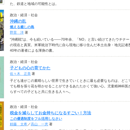
た、鉄道と地域の可能性とは。
政治・経済・社会
沖縄の乱
燃える癒しの島
野里 洋
著
“沖縄戦”は、今も続いている――70年余、「NO」と言い続けてきたウチナー
の現在と真実。米軍統治下時代に自ら現地に移り住んだ本土出身・地元記者
40年の著者による渾身の書。
政治・経済・社会
子どもの心の育てかた
佐々木 正美
著
子ども達がこの素晴らしい世界で生きていくときに最も必要なものは、どこ
でも根を張り花を咲かせることができるあたたかくて強い心。児童精神科医
らすべての子どもと共に生きる人々へ。
政治・経済・社会
税金を減らしてお金持ちになるすごい！方法
この優遇制度をフル活用しなさい
頼藤 太希
／
高山 一恵
著