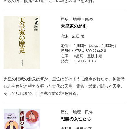
の攻め方、復元への道、近世の城との違いを図解。
歴史・地理・民俗
天皇家の歴史
高瀬 広居
著
定価
1,980円（本体：1,800円）
ISBN
978-4-309-22442-8
在庫
×品切・重版未定
発売日
2005.11.18
天皇の権威の源泉は何か、皇位はどのように継承されたか。神話時
代から祭祀と権力を握った古代の天皇、貴族・武家と闘った天皇、
そして現代まで、天皇家存続の謎を探る。
歴史・地理・民俗
戦国の女性たち
小和田 哲男
編著