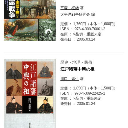
平塚 柾緒
著
太平洋戦争研究会
編
定価
1,760円（本体：1,600円）
ISBN
978-4-309-76061-2
在庫
×品切・重版未定
発売日
2005.03.24
歴史・地理・民俗
江戸諸藩中興の祖
川口 素生
著
定価
1,650円（本体：1,500円）
ISBN
978-4-309-22425-1
在庫
×品切・重版未定
発売日
2005.01.24