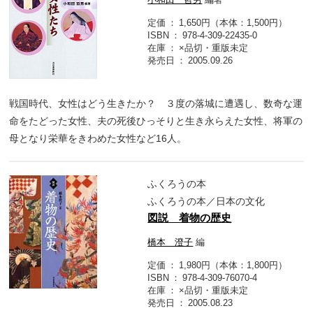
定価
1,650円（本体：1,500円）
ISBN
978-4-309-22435-0
在庫
×品切・重版未定
発売日
2005.09.26
戦国時代、女性はどう生きたか？ ３度の落城に遭遇し、数奇な運
命をたどった女性、夫の死後ひっそりと生き永らえた女性、将軍の
母となり栄華をきわめた女性など16人。
ふくろうの本
ふくろうの本／日本の文化
図説 着物の歴史
橋本 澄子
編
定価
1,980円（本体：1,800円）
ISBN
978-4-309-76070-4
在庫
×品切・重版未定
発売日
2005.08.23