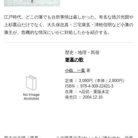
江戸時代、どこの藩でも台所事情は厳しかった。有名な徳川光圀や
上杉鷹山だけでなく、大久保忠真・三宅康直・津軽信明など小藩の
藩主が、危機的な情況にいかに対処したかを紹介する。
歴史・地理・民俗
箸墓の歌
小椋 一葉
著
定価
3,080円（本体：2,800円）
ISBN
978-4-309-22421-3
在庫
×品切・重版未定
発売日
2004.12.16
最古の古墳「箸墓」――。この墳墓の主はいったい誰なのか、近年