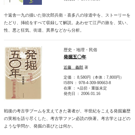
十返舎一九の描いた弥次郎兵衛・喜多八の珍道中を、ストーリーを
たどり、挿絵をすべて収録して解説。あわせて江戸の旅を、笑い、
性、悪と狂気、街道、異界などから分析。
歴史・地理・民俗
発掘五〇年
近藤 義郎
著
定価
8,580円（本体：7,800円）
ISBN
978-4-309-90663-8
在庫
×品切・重版未定
発売日
2006.01.16
戦後の考古学ブームを支えてきた著者が、半世紀をこえる発掘遍歴
の実相を語り尽くした、考古学ファン必読の快著。考古学とはどの
ような学問か、発掘の喜びとは何か。