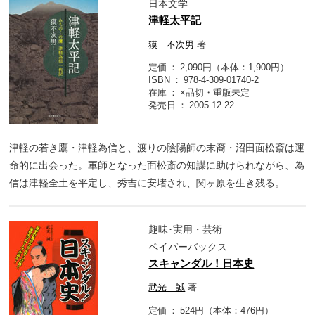
日本文学
津軽太平記
獏 不次男
著
定価
2,090円（本体：1,900円）
ISBN
978-4-309-01740-2
在庫
×品切・重版未定
発売日
2005.12.22
津軽の若き鷹・津軽為信と、渡りの陰陽師の末裔・沼田面松斎は運
命的に出会った。軍師となった面松斎の知謀に助けられながら、為
信は津軽全土を平定し、秀吉に安堵され、関ヶ原を生き残る。
趣味･実用・芸術
ペイパーバックス
スキャンダル！日本史
武光 誠
著
定価
524円（本体：476円）