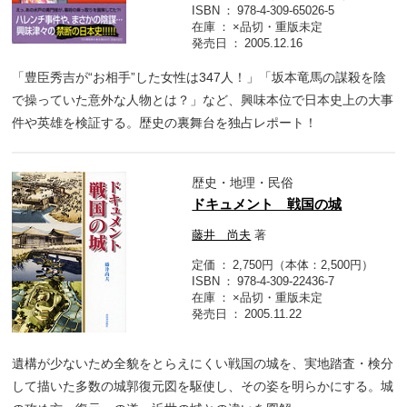
ISBN
978-4-309-65026-5
在庫
×品切・重版未定
発売日
2005.12.16
「豊臣秀吉が“お相手”した女性は347人！」「坂本竜馬の謀殺を陰
で操っていた意外な人物とは？」など、興味本位で日本史上の大事
件や英雄を検証する。歴史の裏舞台を独占レポート！
歴史・地理・民俗
ドキュメント 戦国の城
藤井 尚夫
著
定価
2,750円（本体：2,500円）
ISBN
978-4-309-22436-7
在庫
×品切・重版未定
発売日
2005.11.22
遺構が少ないため全貌をとらえにくい戦国の城を、実地踏査・検分
して描いた多数の城郭復元図を駆使し、その姿を明らかにする。城