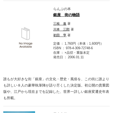
らんぷの本
銀座 街の物語
三枝 進
著
川本 三郎
著
初田 亨
著
定価
1,760円（本体：1,600円）
ISBN
978-4-309-72748-6
在庫
×品切・重版未定
発売日
2006.01.11
誰もが大好きな街「銀座」の文化・歴史・風俗を、この街に誰より
も詳しい８人の豪華執筆陣が語り尽くした決定版。初公開の貴重図
版や、江戸から現在までを記録した、世界一詳しい銀座変遷史年表
も所載。