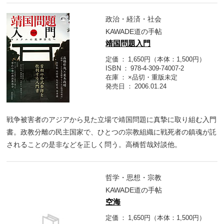
政治・経済・社会
KAWADE道の手帖
靖国問題入門
定価
1,650円（本体：1,500円）
ISBN
978-4-309-74007-2
在庫
×品切・重版未定
発売日
2006.01.24
戦争被害者のアジアから見た立場で靖国問題に真摯に取り組む入門
書。政教分離の民主国家で、ひとつの宗教組織に戦死者の鎮魂が託
されることの是非などを正しく問う。高橋哲哉対談他。
哲学・思想・宗教
KAWADE道の手帖
空海
定価
1,650円（本体：1,500円）