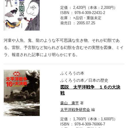
定価
2,420円（本体：2,200円）
ISBN
978-4-309-22431-2
在庫
×品切・重版未定
発売日
2005.07.25
河童や人魚、鬼、龍のような不可思議な生き物、それが幻獣であ
る。雷獣、予言獣など知られざる幻獣を含むその実態を図像、ミイ
ラ、報道された記事により明らかにする。
ふくろうの本
ふくろうの本／日本の歴史
図説 太平洋戦争 １６の大決
戦
森山 康平
著
太平洋戦争研究会
編
定価
1,760円（本体：1,600円）
ISBN
978-4-309-76066-7