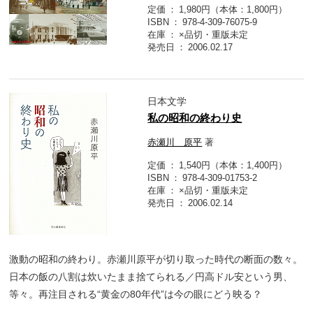
定価
1,980円（本体：1,800円）
ISBN
978-4-309-76075-9
在庫
×品切・重版未定
発売日
2006.02.17
日本文学
私の昭和の終わり史
赤瀬川 原平
著
定価
1,540円（本体：1,400円）
ISBN
978-4-309-01753-2
在庫
×品切・重版未定
発売日
2006.02.14
激動の昭和の終わり。赤瀬川原平が切り取った時代の断面の数々。
日本の飯の八割は炊いたまま捨てられる／円高ドル安という男、
等々。再注目される“黄金の80年代”は今の眼にどう映る？