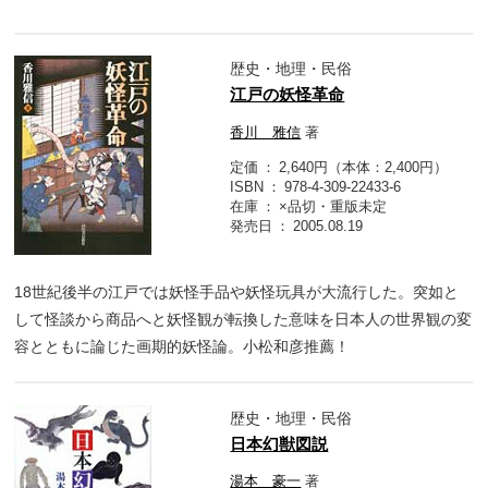
歴史・地理・民俗
江戸の妖怪革命
香川 雅信
著
定価
2,640円（本体：2,400円）
ISBN
978-4-309-22433-6
在庫
×品切・重版未定
発売日
2005.08.19
18世紀後半の江戸では妖怪手品や妖怪玩具が大流行した。突如と
して怪談から商品へと妖怪観が転換した意味を日本人の世界観の変
容とともに論じた画期的妖怪論。小松和彦推薦！
歴史・地理・民俗
日本幻獣図説
湯本 豪一
著