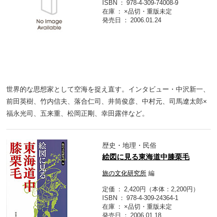
ISBN
978-4-309-74008-9
在庫
×品切・重版未定
発売日
2006.01.24
世界的な思想家として空海を捉え直す。インタビュー・中沢新一、
前田英樹、竹内信夫、落合仁司、井筒俊彦、中村元、司馬遼太郎×
福永光司、五来重、松岡正剛、幸田露伴など。
歴史・地理・民俗
絵図に見る東海道中膝栗毛
旅の文化研究所
編
定価
2,420円（本体：2,200円）
ISBN
978-4-309-24364-1
在庫
×品切・重版未定
発売日
2006.01.18