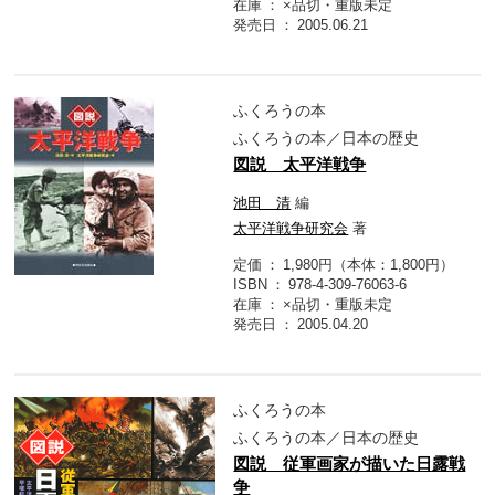
在庫
×品切・重版未定
発売日
2005.06.21
ふくろうの本
ふくろうの本／日本の歴史
図説 太平洋戦争
池田 清
編
太平洋戦争研究会
著
定価
1,980円（本体：1,800円）
ISBN
978-4-309-76063-6
在庫
×品切・重版未定
発売日
2005.04.20
ふくろうの本
ふくろうの本／日本の歴史
図説 従軍画家が描いた日露戦
争