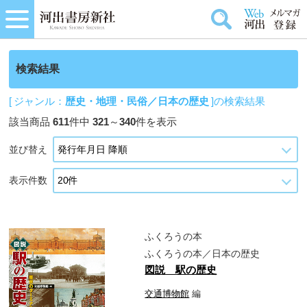
検索結果
[ ジャンル：
歴史・地理・民俗／日本の歴史
]の検索結果
該当商品
611
件中
321
～
340
件を表示
並び替え
表示件数
ふくろうの本
ふくろうの本／日本の歴史
図説 駅の歴史
交通博物館
編