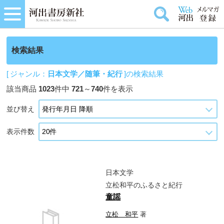
検索結果
[ ジャンル：
日本文学／随筆・紀行
]の検索結果
該当商品
1023
件中
721
～
740
件を表示
並び替え
表示件数
日本文学
立松和平のふるさと紀行
童謡
立松 和平
著