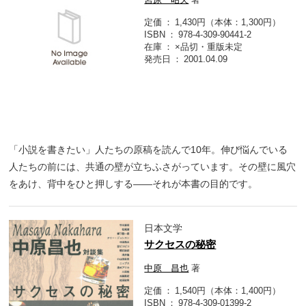
定価
1,430円（本体：1,300円）
ISBN
978-4-309-90441-2
在庫
×品切・重版未定
発売日
2001.04.09
「小説を書きたい」人たちの原稿を読んで10年。伸び悩んでいる
人たちの前には、共通の壁が立ちふさがっています。その壁に風穴
をあけ、背中をひと押しする――それが本書の目的です。
日本文学
サクセスの秘密
中原 昌也
著
定価
1,540円（本体：1,400円）
ISBN
978-4-309-01399-2