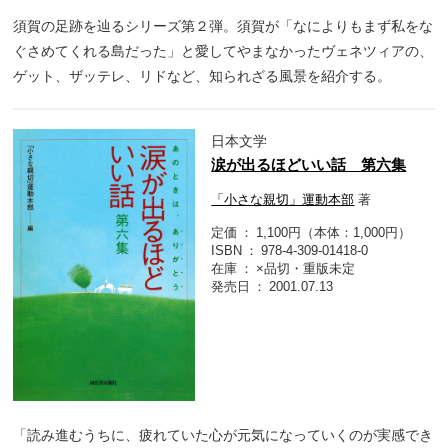
須賀の足跡を辿るシリーズ第２弾。須賀が「なによりもまず私をな
ぐさめてくれる島だった」と愛してやまなかったヴェネツィアの、
ゲット、ザッテレ、リドなど、知られざる風景を紹介する。
日本文学
涙が出るほどいい話 第六集
「小さな親切」運動本部
著
定価
1,100円（本体：1,000円）
ISBN
978-4-309-01418-0
在庫
×品切・重版未定
発売日
2001.07.13
「読み進むうちに、疲れていた心が元気になっていくのが実感でき