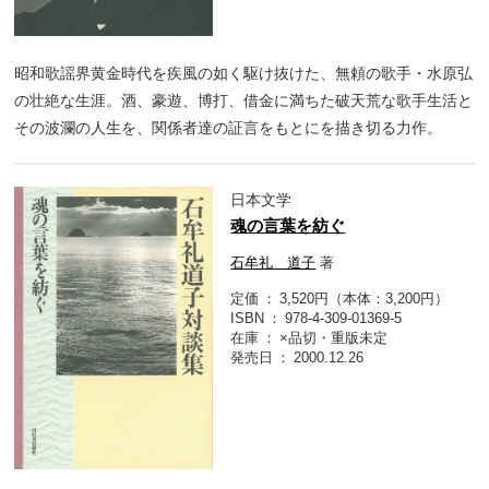
昭和歌謡界黄金時代を疾風の如く駆け抜けた、無頼の歌手・水原弘
の壮絶な生涯。酒、豪遊、博打、借金に満ちた破天荒な歌手生活と
その波瀾の人生を、関係者達の証言をもとにを描き切る力作。
日本文学
魂の言葉を紡ぐ
石牟礼 道子
著
定価
3,520円（本体：3,200円）
ISBN
978-4-309-01369-5
在庫
×品切・重版未定
発売日
2000.12.26