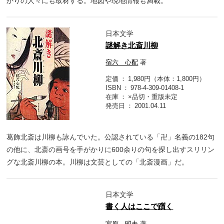
かりの人々にも取材する。地図や現地情報も満載。
日本文学
謎解き北斎川柳
宿六 心配
著
定価
1,980円（本体：1,800円）
ISBN
978-4-309-01408-1
在庫
×品切・重版未定
発売日
2001.04.11
葛飾北斎は川柳も詠んでいた。公認されている「卍」名義の182句
の他に、北斎の画号を手がかりに600余りの句を探し出すスリリン
グな北斎川柳の本。川柳は文芸としての「北斎漫画」だ。
日本文学
書く人はここで躓く
宮原 昭夫
著