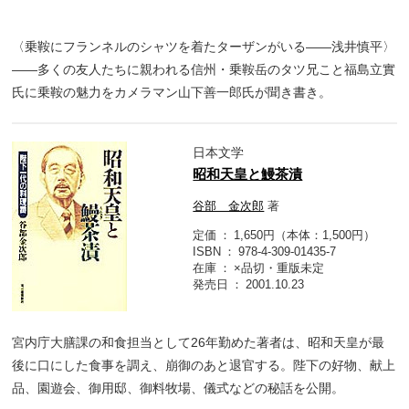
〈乗鞍にフランネルのシャツを着たターザンがいる――浅井慎平〉
――多くの友人たちに親われる信州・乗鞍岳のタツ兄こと福島立實
氏に乗鞍の魅力をカメラマン山下善一郎氏が聞き書き。
日本文学
昭和天皇と鰻茶漬
谷部 金次郎
著
定価
1,650円（本体：1,500円）
ISBN
978-4-309-01435-7
在庫
×品切・重版未定
発売日
2001.10.23
宮内庁大膳課の和食担当として26年勤めた著者は、昭和天皇が最
後に口にした食事を調え、崩御のあと退官する。陛下の好物、献上
品、園遊会、御用邸、御料牧場、儀式などの秘話を公開。