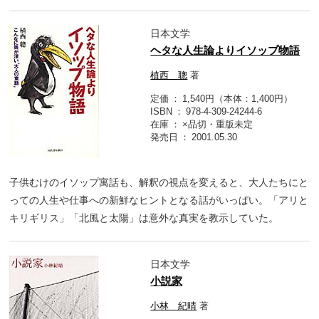
日本文学
ヘタな人生論よりイソップ物語
植西 聰
著
定価
1,540円（本体：1,400円）
ISBN
978-4-309-24244-6
在庫
×品切・重版未定
発売日
2001.05.30
子供むけのイソップ寓話も、解釈の視点を変えると、大人たちにと
っての人生や仕事への新鮮なヒントとなる話がいっぱい。「アリと
キリギリス」「北風と太陽」は意外な真実を教示していた。
日本文学
小説家
小林 紀晴
著