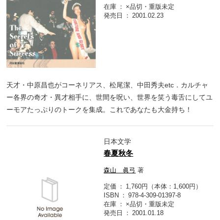
在庫
×品切・重版未定
発売日
2001.02.23
天才・中原昌也がコーネリアス、松尾潔、中田秀夫etc．カルチャ
ー各界の奇才・異才相手に、世間を呪い、世界を笑う毒舌にしてユ
ーモアたっぷりのトークを集成。これであなたも大金持ち！
日本文学
春夏秋冬
森山 眞弓
著
定価
1,760円（本体：1,600円）
ISBN
978-4-309-01397-8
在庫
×品切・重版未定
発売日
2001.01.18