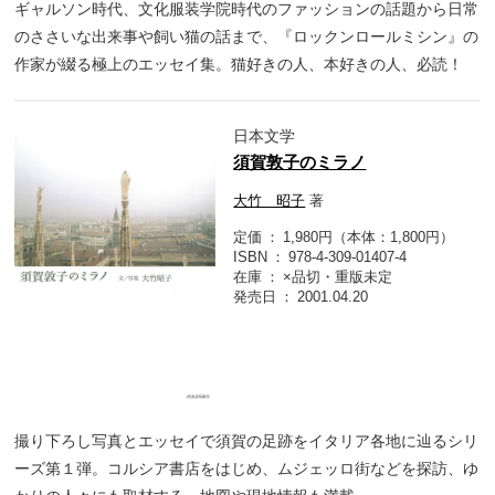
ギャルソン時代、文化服装学院時代のファッションの話題から日常
のささいな出来事や飼い猫の話まで、『ロックンロールミシン』の
作家が綴る極上のエッセイ集。猫好きの人、本好きの人、必読！
日本文学
須賀敦子のミラノ
大竹 昭子
著
定価
1,980円（本体：1,800円）
ISBN
978-4-309-01407-4
在庫
×品切・重版未定
発売日
2001.04.20
撮り下ろし写真とエッセイで須賀の足跡をイタリア各地に辿るシリ
ーズ第１弾。コルシア書店をはじめ、ムジェッロ街などを探訪、ゆ