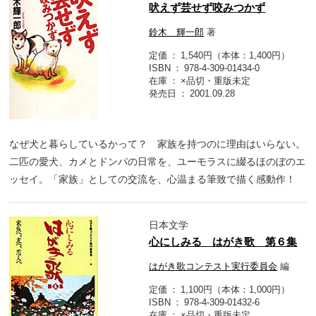
吠えず芸せず咬みつかず
鈴木 輝一郎
著
定価
1,540円（本体：1,400円）
ISBN
978-4-309-01434-0
在庫
×品切・重版未定
発売日
2001.09.28
なぜ犬と暮らしているかって？ 家族を持つのに理由はいらない。
二匹の愛犬、カメとドンパの日常を、ユーモラスに綴るほのぼのエ
ッセイ。「家族」としての交流を、心温まる筆致で描く感動作！
日本文学
心にしみる はがき歌 第６集
はがき歌コンテスト実行委員会
編
定価
1,100円（本体：1,000円）
ISBN
978-4-309-01432-6
在庫
×品切・重版未定