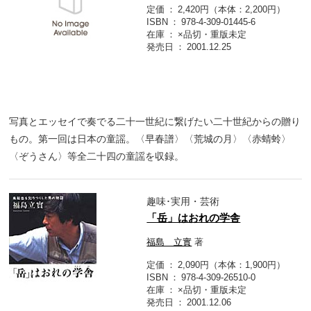
定価
2,420円（本体：2,200円）
ISBN
978-4-309-01445-6
在庫
×品切・重版未定
発売日
2001.12.25
写真とエッセイで奏でる二十一世紀に繋げたい二十世紀からの贈り
もの。第一回は日本の童謡。〈早春譜〉〈荒城の月〉〈赤蜻蛉〉
〈ぞうさん〉等全二十四の童謡を収録。
趣味･実用・芸術
「岳」はおれの学舎
福島 立實
著
定価
2,090円（本体：1,900円）
ISBN
978-4-309-26510-0
在庫
×品切・重版未定
発売日
2001.12.06