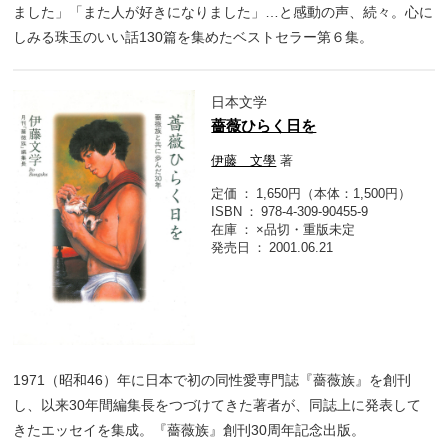
ました」「また人が好きになりました」…と感動の声、続々。心に
しみる珠玉のいい話130篇を集めたベストセラー第６集。
日本文学
薔薇ひらく日を
伊藤 文學
著
定価
1,650円（本体：1,500円）
ISBN
978-4-309-90455-9
在庫
×品切・重版未定
発売日
2001.06.21
1971（昭和46）年に日本で初の同性愛専門誌『薔薇族』を創刊
し、以来30年間編集長をつづけてきた著者が、同誌上に発表して
きたエッセイを集成。『薔薇族』創刊30周年記念出版。