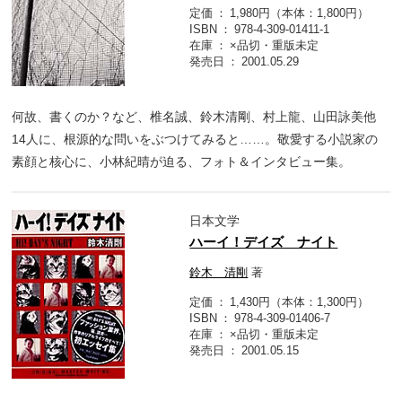
定価
1,980円（本体：1,800円）
ISBN
978-4-309-01411-1
在庫
×品切・重版未定
発売日
2001.05.29
何故、書くのか？など、椎名誠、鈴木清剛、村上龍、山田詠美他
14人に、根源的な問いをぶつけてみると……。敬愛する小説家の
素顔と核心に、小林紀晴が迫る、フォト＆インタビュー集。
日本文学
ハーイ！デイズ ナイト
鈴木 清剛
著
定価
1,430円（本体：1,300円）
ISBN
978-4-309-01406-7
在庫
×品切・重版未定
発売日
2001.05.15