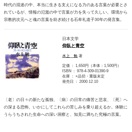
時代の混迷の中、本当に生きる支えになる力のある言葉が必要とさ
れているが、情報の氾濫の中で言葉が力を失って久しい。環境から
宗教的次元へと魂の言葉を紡ぎ続ける石牟礼道子30年の発言集。
日本文学
仰臥と青空
水上 勉
著
定価
1,650円（本体：1,500円）
ISBN
978-4-309-01390-9
在庫
×品切・重版未定
発売日
2000.12.10
〔老〕の日々の新たな孤独、〔病〕の日常の痛苦と悲哀、〔死〕へ
の深まる恐怖。いかにしてこれらの苦しみを乗り超えるか。体験に
うらうちされた生命への深い洞察と、知見に満ちた究極の言葉。