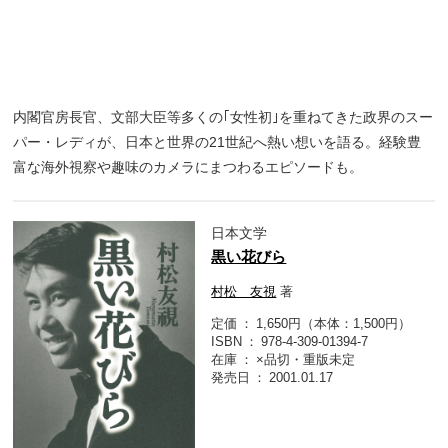
内閣官房長官、文部大臣等多くの｢女性初｣を重ねてきた政界のスー
パー・レディが、日本と世界の21世紀へ熱い想いを語る。経験豊
富な海外視察や趣味のカメラにまつわるエピソードも。
日本文学
黒い花びら
村松 友視
著
定価
1,650円（本体：1,500円）
ISBN
978-4-309-01394-7
在庫
×品切・重版未定
発売日
2001.01.17