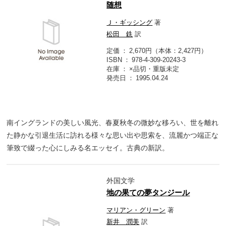
随想
Ｊ・ギッシング
著
松田 銑
訳
定価
2,670円（本体：2,427円）
ISBN
978-4-309-20243-3
在庫
×品切・重版未定
発売日
1995.04.24
南イングランドの美しい風光、春夏秋冬の微妙な移ろい、世を離れ
た静かな引退生活に訪れる様々な思い出や思索を、流麗かつ端正な
筆致で綴った心にしみる名エッセイ。古典の新訳。
外国文学
地の果ての夢タンジール
マリアン・グリーン
著
新井 潤美
訳