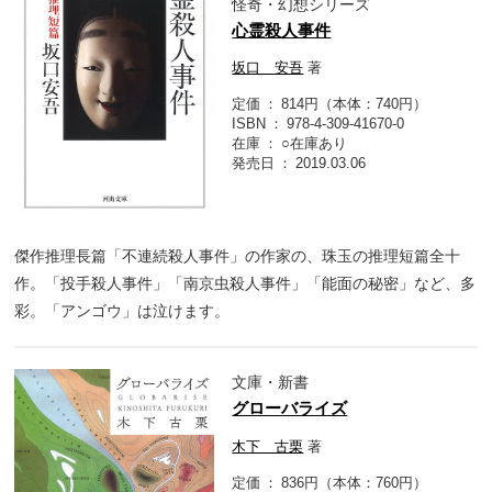
怪奇・幻想シリーズ
心霊殺人事件
坂口 安吾
著
定価
814円（本体：740円）
ISBN
978-4-309-41670-0
在庫
○在庫あり
発売日
2019.03.06
傑作推理長篇「不連続殺人事件」の作家の、珠玉の推理短篇全十
作。「投手殺人事件」「南京虫殺人事件」「能面の秘密」など、多
彩。「アンゴウ」は泣けます。
文庫・新書
グローバライズ
木下 古栗
著
定価
836円（本体：760円）