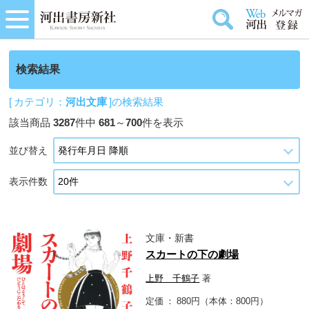
検索結果
[ カテゴリ：
河出文庫
]の検索結果
該当商品
3287
件中
681
～
700
件を表示
並び替え
表示件数
文庫・新書
スカートの下の劇場
上野 千鶴子
著
定価
880円（本体：800円）