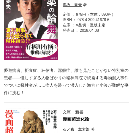
泡坂 妻夫
著
定価
979円（本体：890円）
ISBN
978-4-309-41678-6
在庫
×品切・重版未定
発売日
2019.04.08
夢遊病者、拒食症、狂信者、潔癖症、誰も見たことがない特別室の
患者――怪しすぎる人物ばかりの精神病院で続発する毒物混入事件
でついに犠牲者が……病人を装って潜入した海方と小湊が難解な事
件に挑む！
文庫・新書
漫画超進化論
石ノ森 章太郎
著