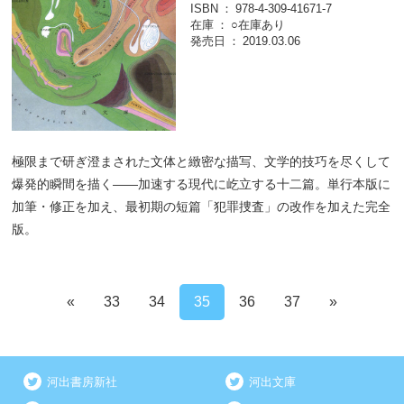
ISBN
978-4-309-41671-7
在庫
○在庫あり
発売日
2019.03.06
極限まで研ぎ澄まされた文体と緻密な描写、文学的技巧を尽くして
爆発的瞬間を描く――加速する現代に屹立する十二篇。単行本版に
加筆・修正を加え、最初期の短篇「犯罪捜査」の改作を加えた完全
版。
«
33
34
35
36
37
»
河出書房新社
河出文庫