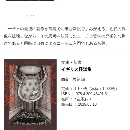
ニーチェの最後の著作が流麗で明晰な新訳でよみがえる。近代の偶
像を破壊しながら、その思考を決算したニーチェ哲学の究極的な到
達であると同時に自身によるニーチェ入門でもある名著。
文庫・新書
イギリス怪談集
由良 君美
編
定価
1,100円（本体：1,000円）
ISBN
978-4-309-46491-6
在庫
○在庫あり
発売日
2019.03.13