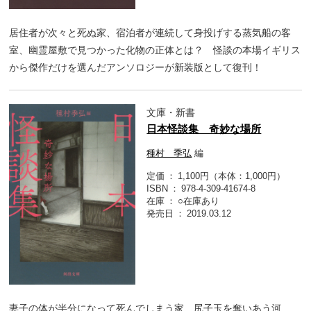
居住者が次々と死ぬ家、宿泊者が連続して身投げする蒸気船の客
室、幽霊屋敷で見つかった化物の正体とは？ 怪談の本場イギリス
から傑作だけを選んだアンソロジーが新装版として復刊！
文庫・新書
日本怪談集 奇妙な場所
種村 季弘
編
定価
1,100円（本体：1,000円）
ISBN
978-4-309-41674-8
在庫
○在庫あり
発売日
2019.03.12
妻子の体が半分になって死んでしまう家、尻子玉を奪いあう河