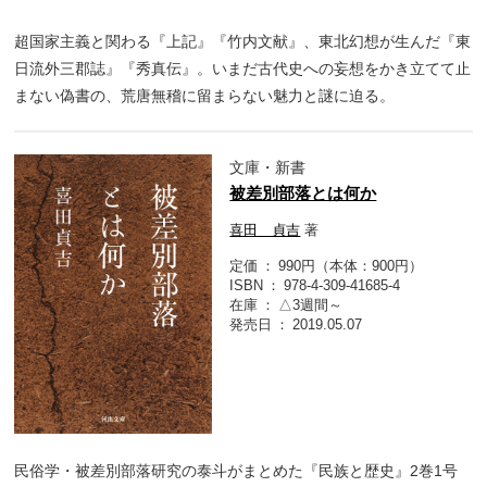
超国家主義と関わる『上記』『竹内文献』、東北幻想が生んだ『東
日流外三郡誌』『秀真伝』。いまだ古代史への妄想をかき立てて止
まない偽書の、荒唐無稽に留まらない魅力と謎に迫る。
文庫・新書
被差別部落とは何か
喜田 貞吉
著
定価
990円（本体：900円）
ISBN
978-4-309-41685-4
在庫
△3週間～
発売日
2019.05.07
民俗学・被差別部落研究の泰斗がまとめた『民族と歴史』2巻1号