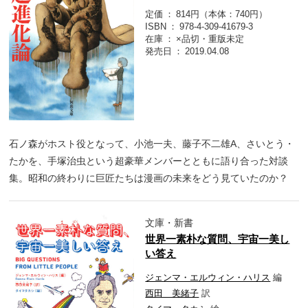
定価
814円（本体：740円）
ISBN
978-4-309-41679-3
在庫
×品切・重版未定
発売日
2019.04.08
石ノ森がホスト役となって、小池一夫、藤子不二雄A、さいとう・
たかを、手塚治虫という超豪華メンバーとともに語り合った対談
集。昭和の終わりに巨匠たちは漫画の未来をどう見ていたのか？
文庫・新書
世界一素朴な質問、宇宙一美し
い答え
ジェンマ・エルウィン・ハリス
編
西田 美緒子
訳