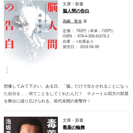
文庫・新書
脳人間の告白
高嶋 哲夫
著
定価
792円（本体：720円）
ISBN
978-4-309-41676-2
在庫
○在庫あり
発売日
2019.04.08
想像してみて下さい。ある日、「脳」だけで生かされることになっ
た自分を……何てことをしてくれたんだ！ 十メートル四方の部屋
を舞台に繰り広げられる、前代未聞の衝撃作！
文庫・新書
毒薬の輪舞