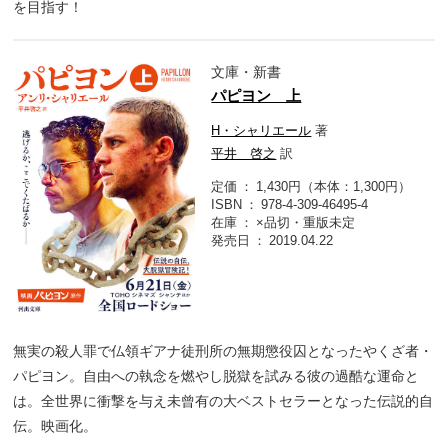
を目指す！
文庫・新書
パピヨン 上
H・シャリエール
著
平井 啓之
訳
定価
1,430円（本体：1,300円）
ISBN
978-4-309-46495-4
在庫
×品切・重版未定
発売日
2019.04.22
無実の殺人罪で仏領ギアナ徒刑所の無期懲役囚となったやくざ者・
パピヨン。自由への執念を燃やし脱獄を試みる彼の過酷な運命と
は。全世界に衝撃を与え未曾有の大ベストセラーとなった伝説的自
伝。映画化。