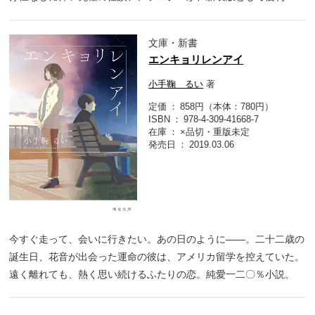
文庫・新書
エンキョリレンアイ
小手鞠 るい
著
定価
858円（本体：780円）
ISBN
978-4-309-41668-7
在庫
×品切・重版未定
発売日
2019.03.06
今すぐ走って、会いに行きたい。あの日のように――。二十二歳の
誕生日、花音が出会った運命の彼は、アメリカ留学を控えていた。
遠く離れても、熱く思い続けるふたりの恋。純愛一二〇％小説。