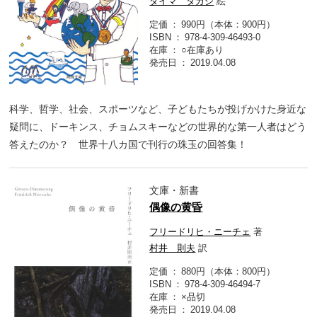
タイマ タカシ
絵
定価
990円（本体：900円）
ISBN
978-4-309-46493-0
在庫
○在庫あり
発売日
2019.04.08
科学、哲学、社会、スポーツなど、子どもたちが投げかけた身近な
疑問に、ドーキンス、チョムスキーなどの世界的な第一人者はどう
答えたのか？ 世界十八カ国で刊行の珠玉の回答集！
文庫・新書
偶像の黄昏
フリードリヒ・ニーチェ
著
村井 則夫
訳
定価
880円（本体：800円）
ISBN
978-4-309-46494-7
在庫
×品切
発売日
2019.04.08