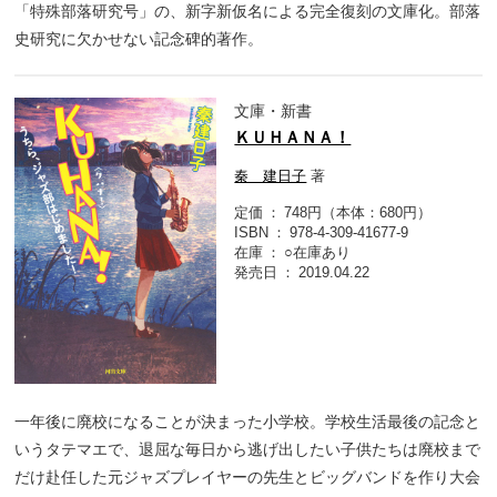
「特殊部落研究号」の、新字新仮名による完全復刻の文庫化。部落
史研究に欠かせない記念碑的著作。
文庫・新書
ＫＵＨＡＮＡ！
秦 建日子
著
定価
748円（本体：680円）
ISBN
978-4-309-41677-9
在庫
○在庫あり
発売日
2019.04.22
一年後に廃校になることが決まった小学校。学校生活最後の記念と
いうタテマエで、退屈な毎日から逃げ出したい子供たちは廃校まで
だけ赴任した元ジャズプレイヤーの先生とビッグバンドを作り大会