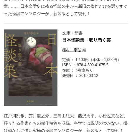
童……、日本文学史に残る怪談の中から新旧の傑作だけを選りすぐ
った怪談アンソロジーが、新装版として復刊！
文庫・新書
日本怪談集 取り憑く霊
種村 季弘
編
定価
1,100円（本体：1,000円）
ISBN
978-4-309-41675-5
在庫
○在庫あり
発売日
2019.03.12
江戸川乱歩、芥川龍之介、三島由紀夫、藤沢周平、小松左京など、
錚々たる作家たちの傑作短篇を収録。科学では説明のつかない、掛
け値なしに怖い究極の怪談アンソロジーが、新装版として復刊！