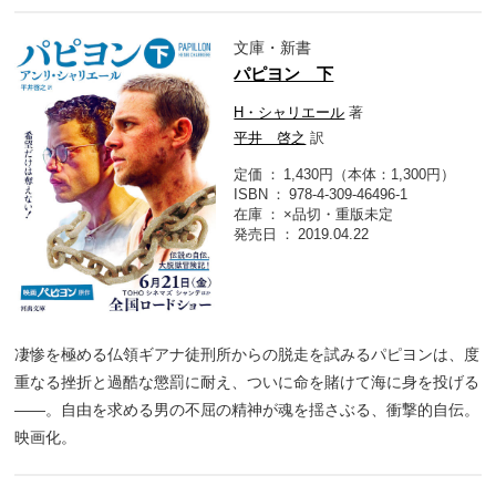
文庫・新書
パピヨン 下
H・シャリエール
著
平井 啓之
訳
定価
1,430円（本体：1,300円）
ISBN
978-4-309-46496-1
在庫
×品切・重版未定
発売日
2019.04.22
凄惨を極める仏領ギアナ徒刑所からの脱走を試みるパピヨンは、度
重なる挫折と過酷な懲罰に耐え、ついに命を賭けて海に身を投げる
――。自由を求める男の不屈の精神が魂を揺さぶる、衝撃的自伝。
映画化。