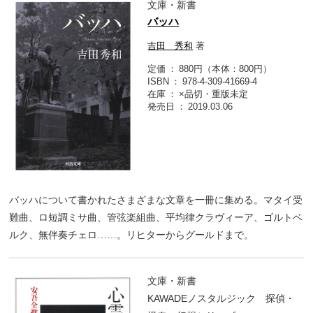
文庫・新書
バッハ
吉田 秀和
著
定価
880円（本体：800円）
ISBN
978-4-309-41669-4
在庫
×品切・重版未定
発売日
2019.03.06
バッハについて書かれたさまざまな文章を一冊に集める。マタイ受
難曲、ロ短調ミサ曲、管弦楽組曲、平均律クラヴィーア、ゴルトベ
ルク、無伴奏チェロ……。リヒターからグールドまで。
文庫・新書
KAWADEノスタルジック 探偵・