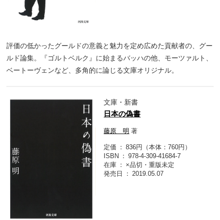
評価の低かったグールドの意義と魅力を定め広めた貢献者の、グー
ルド論集。『ゴルトベルク』に始まるバッハの他、モーツァルト、
ベートーヴェンなど、多角的に論じる文庫オリジナル。
文庫・新書
日本の偽書
藤原 明
著
定価
836円（本体：760円）
ISBN
978-4-309-41684-7
在庫
×品切・重版未定
発売日
2019.05.07