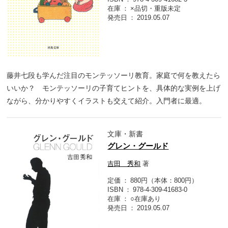
在庫
×品切・重版未定
発売日
2019.05.07
藤井七段も学んだ注目のモンテッソーリ教育。家庭で何を教えたら
いいか？ モンテッソーリの子育てヒントを、具体的な実例を上げ
ながら、分かりやすくイラストも交えて紹介。入門者に最適。
文庫・新書
グレン・グールド
吉田 秀和
著
定価
880円（本体：800円）
ISBN
978-4-309-41683-0
在庫
○在庫あり
発売日
2019.05.07