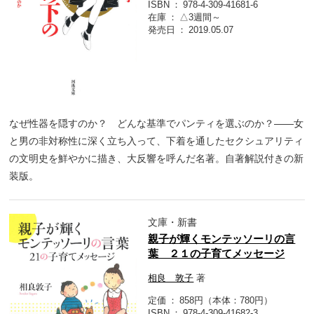
ISBN
978-4-309-41681-6
在庫
△3週間～
発売日
2019.05.07
なぜ性器を隠すのか？ どんな基準でパンティを選ぶのか？――女
と男の非対称性に深く立ち入って、下着を通したセクシュアリティ
の文明史を鮮やかに描き、大反響を呼んだ名著。自著解説付きの新
装版。
文庫・新書
親子が輝くモンテッソーリの言
葉 ２１の子育てメッセージ
相良 敦子
著
定価
858円（本体：780円）
ISBN
978-4-309-41682-3