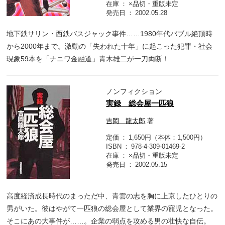
在庫
×品切・重版未定
発売日
2002.05.28
地下鉄サリン・西鉄バスジャック事件……1980年代バブル絶頂時
から2000年まで。激動の「失われた十年」に起こった犯罪・社会
現象59本を「ナニワ金融道」青木雄二が一刀両断！
ノンフィクション
実録 総会屋一匹狼
吉岡 龍太郎
著
定価
1,650円（本体：1,500円）
ISBN
978-4-309-01469-2
在庫
×品切・重版未定
発売日
2002.05.15
高度経済成長時代のまっただ中、青雲の志を胸に上京したひとりの
男がいた。彼はやがて一匹狼の総会屋として業界の寵児となった。
そこにあの大事件が……。企業の弱点を攻める男の壮快な自伝。