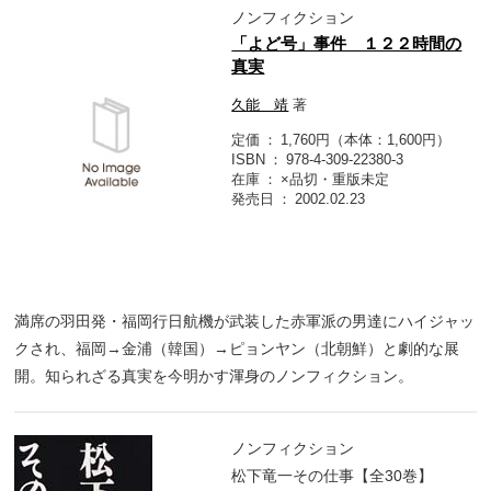
ノンフィクション
「よど号」事件 １２２時間の
真実
久能 靖
著
定価
1,760円（本体：1,600円）
ISBN
978-4-309-22380-3
在庫
×品切・重版未定
発売日
2002.02.23
満席の羽田発・福岡行日航機が武装した赤軍派の男達にハイジャッ
クされ、福岡→金浦（韓国）→ピョンヤン（北朝鮮）と劇的な展
開。知られざる真実を今明かす渾身のノンフィクション。
ノンフィクション
松下竜一その仕事【全30巻】