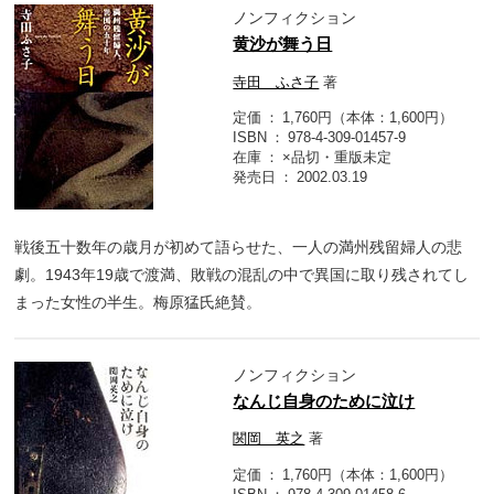
ノンフィクション
黄沙が舞う日
寺田 ふさ子
著
定価
1,760円（本体：1,600円）
ISBN
978-4-309-01457-9
在庫
×品切・重版未定
発売日
2002.03.19
戦後五十数年の歳月が初めて語らせた、一人の満州残留婦人の悲
劇。1943年19歳で渡満、敗戦の混乱の中で異国に取り残されてし
まった女性の半生。梅原猛氏絶賛。
ノンフィクション
なんじ自身のために泣け
関岡 英之
著
定価
1,760円（本体：1,600円）