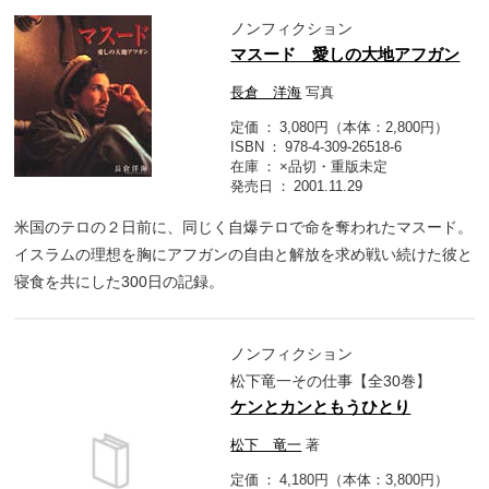
ノンフィクション
マスード 愛しの大地アフガン
長倉 洋海
写真
定価
3,080円（本体：2,800円）
ISBN
978-4-309-26518-6
在庫
×品切・重版未定
発売日
2001.11.29
米国のテロの２日前に、同じく自爆テロで命を奪われたマスード。
イスラムの理想を胸にアフガンの自由と解放を求め戦い続けた彼と
寝食を共にした300日の記録。
ノンフィクション
松下竜一その仕事【全30巻】
ケンとカンともうひとり
松下 竜一
著
定価
4,180円（本体：3,800円）