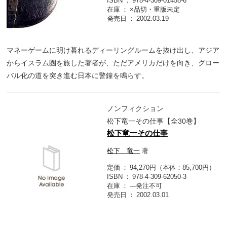
ISBN
978-4-309-01458-6
在庫
×品切・重版未定
発売日
2002.03.19
マネーゲームに明け暮れるディーリングルームを抜け出し、アジア
からイスラム圏を旅した著者が、ただアメリカだけを向き、グロー
バル化の道を突き進む日本に警鐘を鳴らす。
ノンフィクション
松下竜一その仕事【全30巻】
松下竜一その仕事
松下 竜一
著
定価
94,270円（本体：85,700円）
ISBN
978-4-309-62050-3
在庫
---発注不可
発売日
2002.03.01