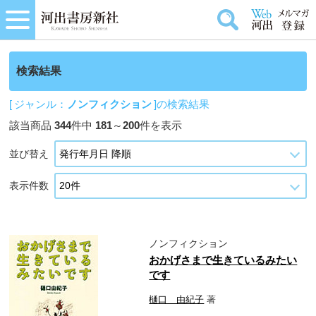
検索結果
[ ジャンル：
ノンフィクション
]の検索結果
該当商品
344
件中
181
～
200
件を表示
並び替え
表示件数
ノンフィクション
おかげさまで生きているみたい
です
樋口 由紀子
著