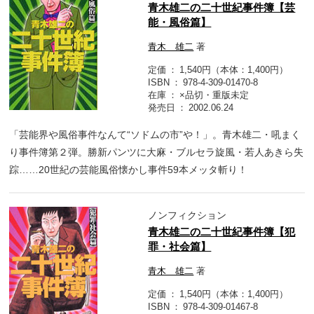
青木雄二の二十世紀事件簿【芸
能・風俗篇】
青木 雄二
著
定価
1,540円（本体：1,400円）
ISBN
978-4-309-01470-8
在庫
×品切・重版未定
発売日
2002.06.24
「芸能界や風俗事件なんて“ソドムの市”や！」。青木雄二・吼まく
り事件簿第２弾。勝新パンツに大麻・ブルセラ旋風・若人あきら失
踪……20世紀の芸能風俗懐かし事件59本メッタ斬り！
ノンフィクション
青木雄二の二十世紀事件簿【犯
罪・社会篇】
青木 雄二
著
定価
1,540円（本体：1,400円）
ISBN
978-4-309-01467-8