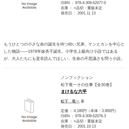
ISBN
978-4-309-62077-0
在庫
×品切・重版未定
発売日
2001.11.13
もうひとつの小さな命の誕生を待つ幼い兄弟、ケンとカンを中心と
した物語――1978年妹杏子誕生。小学生上級向け小説ではある
が、大人たちにも是非読んでほしい、生命の不思議さを問う小説。
ノンフィクション
松下竜一その仕事【全30巻】
まけるな六平
松下 竜一
著
定価
4,180円（本体：3,800円）
ISBN
978-4-309-62076-3
在庫
×品切・重版未定
発売日
2001.10.13