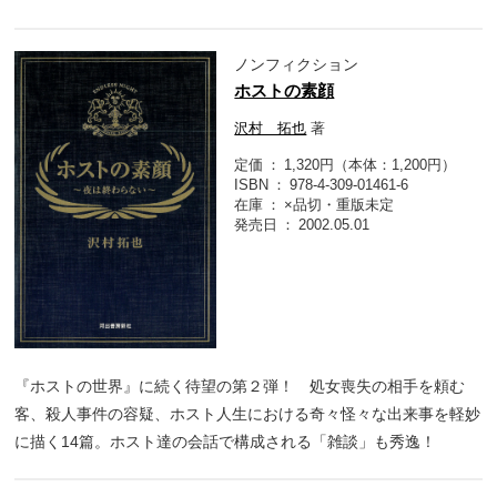
ノンフィクション
ホストの素顔
沢村 拓也
著
定価
1,320円（本体：1,200円）
ISBN
978-4-309-01461-6
在庫
×品切・重版未定
発売日
2002.05.01
『ホストの世界』に続く待望の第２弾！ 処女喪失の相手を頼む
客、殺人事件の容疑、ホスト人生における奇々怪々な出来事を軽妙
に描く14篇。ホスト達の会話で構成される「雑談」も秀逸！