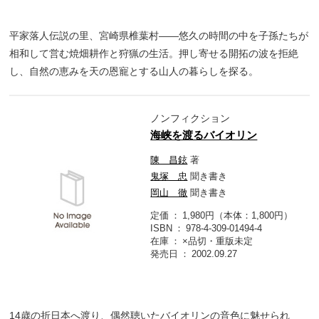
平家落人伝説の里、宮崎県椎葉村――悠久の時間の中を子孫たちが
相和して営む焼畑耕作と狩猟の生活。押し寄せる開拓の波を拒絶
し、自然の恵みを天の恩寵とする山人の暮らしを探る。
ノンフィクション
海峡を渡るバイオリン
陳 昌鉉
著
鬼塚 忠
聞き書き
岡山 徹
聞き書き
定価
1,980円（本体：1,800円）
ISBN
978-4-309-01494-4
在庫
×品切・重版未定
発売日
2002.09.27
14歳の折日本へ渡り、偶然聴いたバイオリンの音色に魅せられ