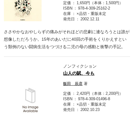
定価
1,650円（本体：1,500円）
ISBN
978-4-309-25162-2
在庫
×品切・重版未定
発売日
2002.12.11
ささやかなおやしらずの痛みがそれほどの悲劇に連なろうとは誰が
想像しただろうか。15年のあいだに40回の手術をくりかえすとい
う類例のない闘病生活をつづける二児の母の感動と衝撃の手記。
ノンフィクション
山人の賦、今も
飯田 辰彦
著
定価
2,420円（本体：2,200円）
ISBN
978-4-309-01496-8
在庫
×品切・重版未定
発売日
2002.10.23