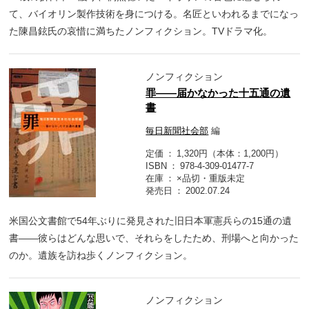
て、バイオリン製作技術を身につける。名匠といわれるまでになっ
た陳昌鉉氏の哀惜に満ちたノンフィクション。TVドラマ化。
ノンフィクション
罪――届かなかった十五通の遺
書
毎日新聞社会部
編
定価
1,320円（本体：1,200円）
ISBN
978-4-309-01477-7
在庫
×品切・重版未定
発売日
2002.07.24
米国公文書館で54年ぶりに発見された旧日本軍憲兵らの15通の遺
書――彼らはどんな思いで、それらをしたため、刑場へと向かった
のか。遺族を訪ね歩くノンフィクション。
ノンフィクション