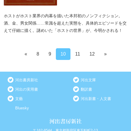
ホストがホスト業界の内幕を描いた本邦初のノンフィクション。
酒、金、男女関係……常識を超えた実態を、具体的エピソードを交
えて仔細に描く。謎めいた「ホストの世界」が、今明かされる！
«
8
9
10
11
12
»
河出書房新社
河出文庫
河出の実用書
翻訳書
文藝
河出新書・人文書
Bluesky
〒162-8544 東京都新宿区東五軒町2-13