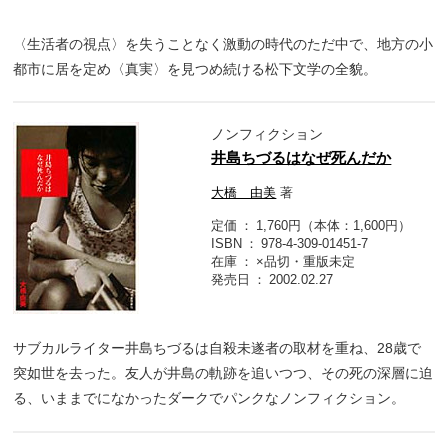
〈生活者の視点〉を失うことなく激動の時代のただ中で、地方の小
都市に居を定め〈真実〉を見つめ続ける松下文学の全貌。
ノンフィクション
井島ちづるはなぜ死んだか
大橋 由美
著
定価
1,760円（本体：1,600円）
ISBN
978-4-309-01451-7
在庫
×品切・重版未定
発売日
2002.02.27
サブカルライター井島ちづるは自殺未遂者の取材を重ね、28歳で
突如世を去った。友人が井島の軌跡を追いつつ、その死の深層に迫
る、いままでになかったダークでパンクなノンフィクション。