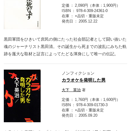
定価
2,090円（本体：1,900円）
ISBN
978-4-309-24361-0
在庫
×品切・重版未定
発売日
2005.12.22
黒田軍団をひきいて庶民の側にたった社会部記者として闘い抜いた
魂のジャーナリスト黒田清。その誕生から死までの波乱にみちた軌
跡を厖大な取材と証言によってたどる渾身にして唯一の伝記。
ノンフィクション
カラオケを発明した男
大下 英治
著
定価
1,760円（本体：1,600円）
ISBN
978-4-309-01730-3
在庫
×品切・重版未定
発売日
2005.09.20