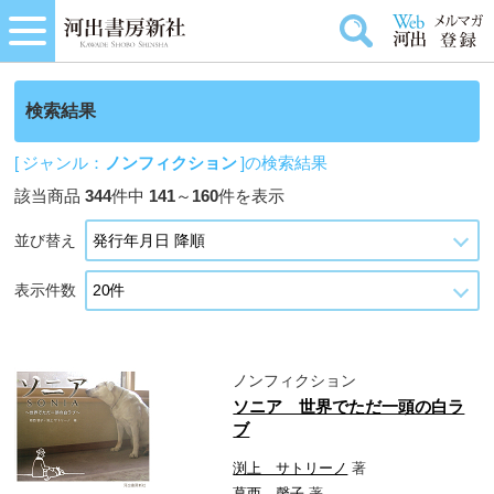
検索結果
[ ジャンル：
ノンフィクション
]の検索結果
該当商品
344
件中
141
～
160
件を表示
並び替え
表示件数
ノンフィクション
ソニア 世界でただ一頭の白ラ
ブ
渕上 サトリーノ
著
葛西 謦子
著