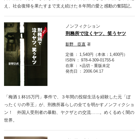
え、社会復帰を果たすまで支え続けた８年間の愛と感動の奮闘記。
ノンフィクション
刑務所で泣くヤツ、笑うヤツ
影野 臣直
著
定価
1,540円（本体：1,400円）
ISBN
978-4-309-01755-6
在庫
×品切・重版未定
発売日
2006.04.17
「梅酒１杯15万円」事件で、３年間の投獄生活を経験した元「ぼ
ったくりの帝王」が、刑務所暮らしの全てを明かすノンフィクショ
ン！ 外国人受刑者の暴動、ヤクザとの交流……。めくるめく闇の
世界。