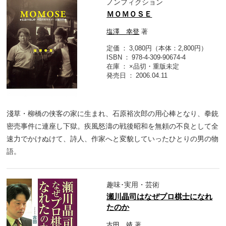
ノンフィクション
ＭＯＭＯＳＥ
塩澤 幸登
著
定価
3,080円（本体：2,800円）
ISBN
978-4-309-90674-4
在庫
×品切・重版未定
発売日
2006.04.11
淺草・柳橋の侠客の家に生まれ、石原裕次郎の用心棒となり、拳銃
密売事件に連座し下獄。疾風怒濤の戦後昭和を無頼の不良として全
速力でかけぬけて、詩人、作家へと変貌していったひとりの男の物
語。
趣味･実用・芸術
瀬川晶司はなぜプロ棋士になれ
たのか
古田 靖
著