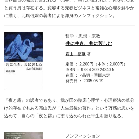
世界最古の職業と言われる「売春」。時代が変われど、体を売る女
と買う男は存在する。変容する売春ビジネスと複雑な心理を鮮やか
に描く、元風俗嬢の著者による渾身のノンフィクション。
哲学・思想・宗教
共に生き、共に苦しむ
霜山 徳爾
著
定価
2,200円（本体：2,000円）
ISBN
978-4-309-24340-5
在庫
×品切・重版未定
発売日
2005.05.19
『夜と霧』の訳者でもあり、我が国の臨床心理学・心理療法の草分
け的存在でもある霜山氏が「人生最後の著作」という万感の思いを
込めて、自らの「夜と霧」に塗り込められた半生を振り返る。
ノンフィクション