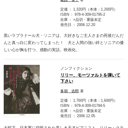
定価
1,320円（本体：1,200円）
ISBN
978-4-309-01795-2
在庫
×品切・重版未定
発売日
2006.12.20
黒いラブラドール犬・ソニアは、大好きなご主人さまの死後だんだ
んと真っ白に変わってしまった！ 犬と人間の強い絆とソニアの優
しい心が胸を打つ、感動の実話。映画化。
ノンフィクション
リリー、モーツァルトを弾いて
下さい
多胡 吉郎
著
定価
1,760円（本体：1,600円）
ISBN
978-4-309-01794-5
在庫
×品切・重版未定
発売日
2006.12.05
大戦下、日本軍に抑留された美しき天才ピアニスト、リリー・クラ