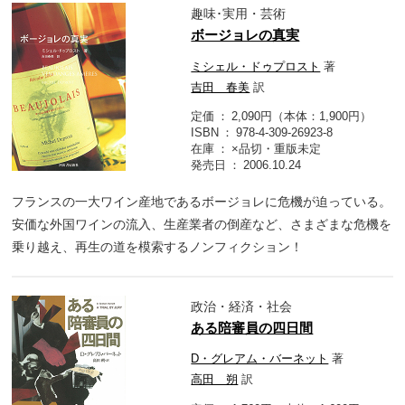
趣味･実用・芸術
ボージョレの真実
ミシェル・ドゥプロスト
著
吉田 春美
訳
定価
2,090円（本体：1,900円）
ISBN
978-4-309-26923-8
在庫
×品切・重版未定
発売日
2006.10.24
フランスの一大ワイン産地であるボージョレに危機が迫っている。
安価な外国ワインの流入、生産業者の倒産など、さまざまな危機を
乗り越え、再生の道を模索するノンフィクション！
政治・経済・社会
ある陪審員の四日間
D・グレアム・バーネット
著
高田 朔
訳