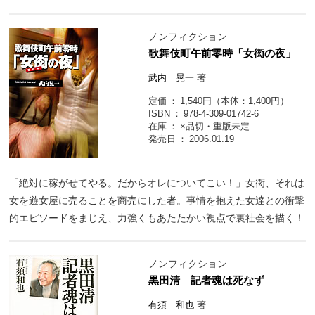
ノンフィクション
歌舞伎町午前零時「女衒の夜」
武内 晃一
著
定価
1,540円（本体：1,400円）
ISBN
978-4-309-01742-6
在庫
×品切・重版未定
発売日
2006.01.19
「絶対に稼がせてやる。だからオレについてこい！」女衒、それは
女を遊女屋に売ることを商売にした者。事情を抱えた女達との衝撃
的エピソードをまじえ、力強くもあたたかい視点で裏社会を描く！
ノンフィクション
黒田清 記者魂は死なず
有須 和也
著