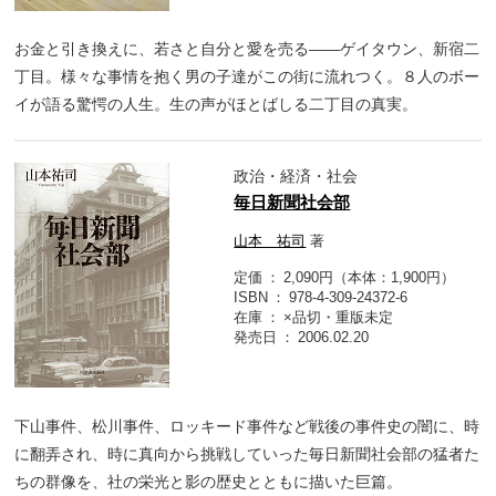
お金と引き換えに、若さと自分と愛を売る――ゲイタウン、新宿二
丁目。様々な事情を抱く男の子達がこの街に流れつく。８人のボー
イが語る驚愕の人生。生の声がほとばしる二丁目の真実。
政治・経済・社会
毎日新聞社会部
山本 祐司
著
定価
2,090円（本体：1,900円）
ISBN
978-4-309-24372-6
在庫
×品切・重版未定
発売日
2006.02.20
下山事件、松川事件、ロッキード事件など戦後の事件史の闇に、時
に翻弄され、時に真向から挑戦していった毎日新聞社会部の猛者た
ちの群像を、社の栄光と影の歴史とともに描いた巨篇。