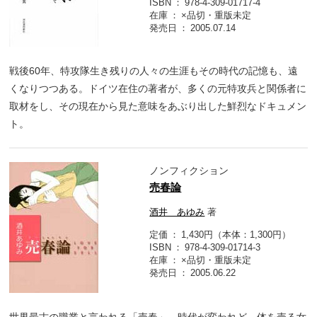
ISBN
978-4-309-01717-4
在庫
×品切・重版未定
発売日
2005.07.14
戦後60年、特攻隊生き残りの人々の生涯もその時代の記憶も、遠
くなりつつある。ドイツ在住の著者が、多くの元特攻兵と関係者に
取材をし、その現在から見た意味をあぶり出した鮮烈なドキュメン
ト。
ノンフィクション
売春論
酒井 あゆみ
著
定価
1,430円（本体：1,300円）
ISBN
978-4-309-01714-3
在庫
×品切・重版未定
発売日
2005.06.22