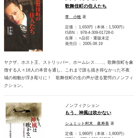
歌舞伎町の住人たち
李 小牧
著
定価
1,650円（本体：1,500円）
ISBN
978-4-309-01728-0
在庫
×品切・重版未定
発売日
2005.08.19
ヤクザ、ホスト王、ストリッパー、ホームレス……。歌舞伎町を象
徴する人々18人の本音を通し、これまで誰も描き得なかった不夜
城の相貌が浮き彫りに！ 歌舞伎町の生の声が迸る驚愕のノンフィ
クション。
ノンフィクション
もう、神風は吹かない
シュミット村木 眞寿美
著
定価
1,980円（本体：1,800円）