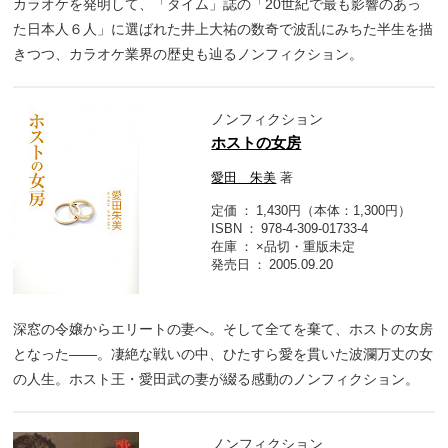
カラオケを発明して、「タイム」誌の「20世紀で最も影響のあっ
た日本人６人」に選ばれた井上大祐の数奇で波乱にみちた半生を描
きつつ、カラオケ業界の歴史も辿るノンフィクション。
ノンフィクション
ホストの女房
愛田 朱美
著
定価
1,430円（本体：1,300円）
ISBN
978-4-309-01733-4
在庫
×品切・重版未定
発売日
2005.09.20
深窓の令嬢からエリートの妻へ。そして全てを棄て、ホストの女房
となった――。凄絶な戦いの中、ひたすら愛を貫いた波瀾万丈の女
の人生。ホスト王・愛田武の妻が綴る感動のノンフィクション。
ノンフィクション