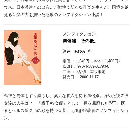
ウス。日本兵達との出会いが戦地で新たな音楽を生んだ。国境を越
える音楽の力を描いた感動のノンフィクション小説！
ノンフィクション
風俗嬢、その後。
酒井 あゆみ
著
定価
1,540円（本体：1,400円）
ISBN
978-4-309-01793-8
在庫
×品切・重版未定
発売日
2006.11.17
精神と肉体をすり減らし、莫大な収入を得る風俗嬢。辞めた後の彼
女達の人生は？ 「親子AV女優」として一世を風靡した彩子、医
者とヘルス嬢２つの顔を持つ春菜。元風俗嬢著者のノンフィクショ
ン。