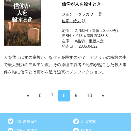
信仰が人を殺すとき
ジョン ・クラカワー
著
佐宗 鈴夫
訳
定価
2,750円（本体：2,500円）
ISBN
978-4-309-20433-8
在庫
×品切・重版未定
発売日
2005.04.22
人を救うはずの宗教が、なぜ人を殺すのか？ アメリカの宗教の中
で最大勢力のモルモン教。その原理主義者の兄弟が起こした殺人事
件を軸に信仰とは何かを追う迫真のノンフィクション。
«
6
7
8
9
10
»
河出書房新社
河出文庫
河出の実用書
翻訳書