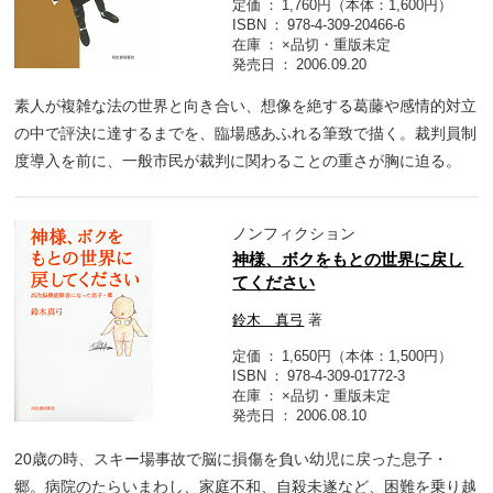
定価
1,760円（本体：1,600円）
ISBN
978-4-309-20466-6
在庫
×品切・重版未定
発売日
2006.09.20
素人が複雑な法の世界と向き合い、想像を絶する葛藤や感情的対立
の中で評決に達するまでを、臨場感あふれる筆致で描く。裁判員制
度導入を前に、一般市民が裁判に関わることの重さが胸に迫る。
ノンフィクション
神様、ボクをもとの世界に戻し
てください
鈴木 真弓
著
定価
1,650円（本体：1,500円）
ISBN
978-4-309-01772-3
在庫
×品切・重版未定
発売日
2006.08.10
20歳の時、スキー場事故で脳に損傷を負い幼児に戻った息子・
郷。病院のたらいまわし、家庭不和、自殺未遂など、困難を乗り越