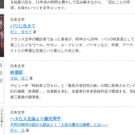
る短篇小説を、11年余の時間を費やして読み解きながら、「読むことの停
滞」を味わいつくす文学エッセイ。
日本文学
パリに生きて
村上 香住子
著
フランス文学の翻訳者であった著者が、85年から20年、パリの特派員として
過ごしたメモワール。サガン、ル・クレジオ、バーキンなど、作家、アーテ
ストとの華麗な交遊とパリ暮らしの光と影。
日本文学
終着駅
宮脇 俊三
著
デビュー作『時刻表２万キロ』と『最長片道切符の旅』の間に執筆されてい
幻の連載「終着駅」。当連載を含む、全篇単行本未収録作品で構成する、宮
俊三最後の随筆集。
日本文学
ヘタな人生論より藤沢周平
不朽の時代小説から読みとく「人生の重大な秘密」とは――
野火 迅
著