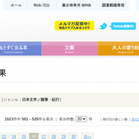
[ ジャンル：
日本文学／随筆・紀行
]
1023
件中
501
～
520
件を表示 ｜ 表示件数
件
｜発行日の新しい順
｜
発行
23
24
25
26
27
28
29
30
次へ