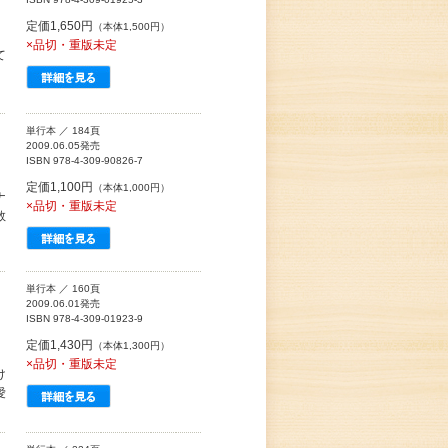
定価1,650円
（本体1,500円）
×品切・重版未定
て
、
単行本 ／ 184頁
2009.06.05発売
ISBN 978-4-309-90826-7
定価1,100円
（本体1,000円）
ナ
×品切・重版未定
数
単行本 ／ 160頁
2009.06.01発売
ISBN 978-4-309-01923-9
定価1,430円
（本体1,300円）
×品切・重版未定
け
愛