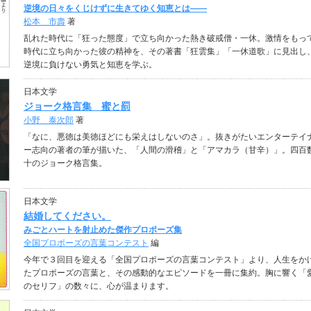
逆境の日々をくじけずに生きてゆく知恵とは――
松本 市壽
著
乱れた時代に「狂った態度」で立ち向かった熱き破戒僧・一休。激情をもっ
時代に立ち向かった彼の精神を、その著書「狂雲集」「一休道歌」に見出し
逆境に負けない勇気と知恵を学ぶ。
日本文学
ジョーク格言集 蜜と罰
小野 泰次郎
著
「なに、悪徳は美徳ほどにも栄えはしないのさ」。抜きがたいエンターテイ
ー志向の著者の筆が描いた、「人間の滑稽」と「アマカラ（甘辛）」。四百
十のジョーク格言集。
日本文学
結婚してください。
みごとハートを射止めた傑作プロポーズ集
全国プロポーズの言葉コンテスト
編
今年で３回目を迎える「全国プロポーズの言葉コンテスト」より、人生をか
たプロポーズの言葉と、その感動的なエピソードを一冊に集約。胸に響く「
のセリフ」の数々に、心が温まります。