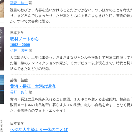
草森 紳一
著
読書の歓びは、内容を追いかけることだけではない。ついほかのことを考え
り、まどろんでしまったり、ただ本とともにあるこよなきひと時。書物の達
が、すべての書痴に贈る。
日本文学
取材ノートから
1992－2009
小林 照幸
著
人に出会い、土地に出会う。さまざまなジャンルを横断して対象に肉薄して
た第一線のノンフィクション作家が、そのデビュー以来現在まで、時代と切
結んできた足どりの記録。
芸術・芸能
黄河・長江 大河の源流
長野 良市
著
黄河・長江に足を踏み入れること数回。１万キロを超える走破距離。標高四
数百メートルの山岳地帯に暮らす人々の生活、厳しい自然を余すことなく捉
た、著者快心のフォト・エッセイ！
日本文学
ヘタな人生論より一休のことば