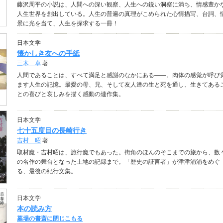
藤沢周平の小説は、人間への深い観察、人生への鋭い洞察に満ち、情感豊か
人生世界を創出している。人生の普遍の真理がこめられた心情描写、台詞、
景に光を当て、人生を探求する一冊！
日本文学
懐かしき友への手紙
三木 卓
著
人間であることは、すべて満足と感謝のなかにある――。肉体の感覚が呼び
ます人生の記憶。最愛の母、兄、そして友人達の生と死を通し、生きてある
との喜びと哀しみを描く感動の連作集。
日本文学
七十五度目の長崎行き
吉村 昭
著
取材魔・吉村昭は、旅行魔でもあった。街角のほんのそこまでの旅から、数
の名作の舞台となった土地の記録まで。「歴史の証言者」が津津浦浦をめぐ
る、最後の紀行文集。
日本文学
本の読み方
墓場の書斎に閉じこもる