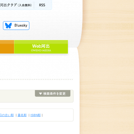
日の古い順
｜
書名順
｜
ISBN順
｜