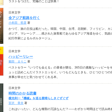
ラストをつけた、究極のことば辞典！
日本文学
全アジア航路を行く
小牟田 哲彦
著
かつて、旅の主役は船だった。韓国、中国、台湾、北朝鮮、フィリピン、カ
ボジア、マレーシア……残された旅客船であらゆるアジア海道をゆく、気鋭
紀行作家によるルポルタージュ。
日本文学
ハッピーリレー
菊田 まりこ
著
ベストセラー『いつでも会える』の著者が贈る、365日の素敵なハッピーを
ュッと詰めこんだイラストエッセイ。いつもどんなときも、ひとつひとつの
来事が幸せだと気づかせてくれる本。
日本文学
時間のかかる読書
横光利一『機械』を巡る素晴らしきぐずぐず
宮沢 章夫
著
これはいったい、どんな種類の冗談なんだ？――わずか１時間ほどで読み終