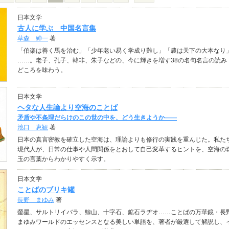
日本文学
古人に学ぶ 中国名言集
草森 紳一
著
「伯楽は善く馬を治む」「少年老い易く学成り難し」「農は天下の大本なり
……。老子、孔子、韓非、朱子などの、今に輝きを増す38の名句名言の読み
どころを味わう。
日本文学
ヘタな人生論より空海のことば
矛盾や不条理だらけのこの世の中を、どう生きようか――
池口 恵観
著
日本の真言密教を確立した空海は、理論よりも修行の実践を重んじた。私た
現代人が、日常の仕事や人間関係をとおして自己変革するヒントを、空海の
玉の言葉からわかりやすく示す。
日本文学
ことばのブリキ罐
長野 まゆみ
著
螢星、サルトリイバラ、鯨山、十字石、鉱石ラヂオ……ことばの万華鏡・長
まゆみワールドのエッセンスとなる美しい単語を、著者が厳選して解説し、