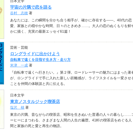
日本文学
宇宙の片隅で恋を語る
谷村 志穂
著
あなたには、この瞬間を分かち合う相手が、確かに存在する――。40代の恋
愛、家族との穏やかな時間、日々のときめき……。大人の恋のぬくもりを鮮
かに描く、充実の最新エッセイ61篇！
芸術・芸能
ロングライドに出かけよう
自転車で遠くを目指す生き方・走り方
米津 一成
著
『自転車で遠くへ行きたい。』第２弾。ロードレーサーの魅力にはまった著
が、ロングライドで手に入れた新しい距離感が、ライフスタイルを一変させ
ことを仲間の体験談と共に伝える。
日本文学
東京ノスタルジック喫茶店
塩沢 槙
著
東京の片隅、昔ながらの喫茶店、昭和を生きぬいた普通の人々の暮らし……
ーヒーにまつわる、さまざまな人間の人生の遍歴。41軒の喫茶店をめぐる人
間と家族の死と愛と再生の物語。