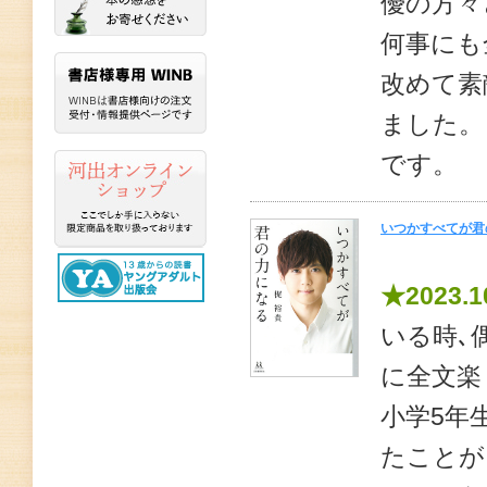
優の方々
何事にも
改めて素
ました。
です。
いつかすべてが君
★2023.1
いる時､
に全文楽
小学5年
たことが