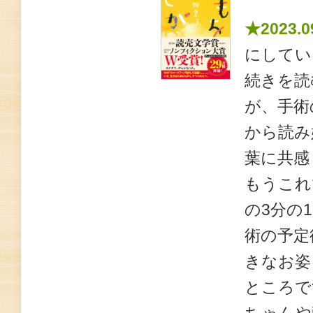
★2023.0
にしてい
続きを読
が、手術
から読み
葉に共感
もうこれ
の3分の
術の予定
きなお姿
ところで