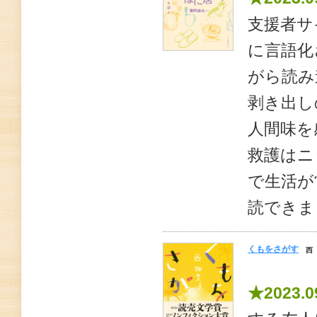
支援者サ
に言語化
がら読み
剥き出し
人間味を
救護はニ
で生活が
読できま
くもをさがす
西
★2023.0