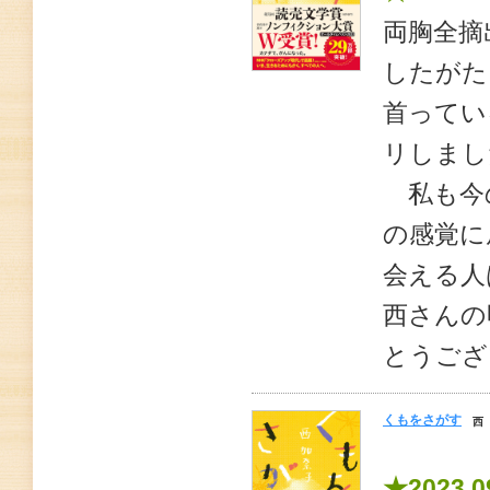
両胸全摘
したがた
首ってい
リしまし
私も今
の感覚に
会える人
西さんの
とうござ
くもをさがす
西
★2023.0