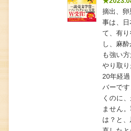
★2023.0
摘出、卵
事は、日
て、有り
し、麻酔
も強い方
やり取り
20年経
バーです
くのに、
ません。
は？と、
直したと