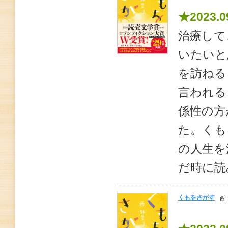
★2023.0
治療して
いたいと
を訪ねる
言われる
係性の方
た。くも
の人生を
だ時に読
くもをさがす
西