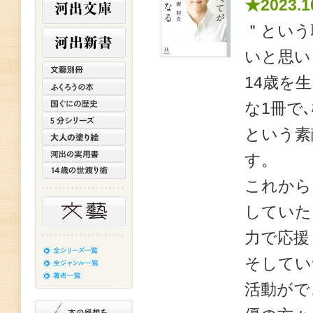
★2023.1
＂という
いと思い
14歳を
な1冊で
という素
す。
これから
していた
力で応援
そしてい
活動がで