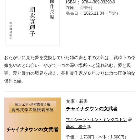
ISBN
978-4-309-03290-0
在庫
※未刊
発売日
2026.11.04（予定）
おたがいに見た夢を交換していた姉の麦と弟の太郎は、戦時下の令
嬢あやめと出会い、やがて一つの深い場所へと流れ込む。夢と現
実、愛と暴力の境界を越え、芥川賞作家が８年ぶりに放つ圧倒的な
傑作長編。
文庫・新書
チャイナタウンの女武者
マキシーン・ホン・キングストン
著
藤本 和子
訳
予価
1,760円（本体：1,600円）