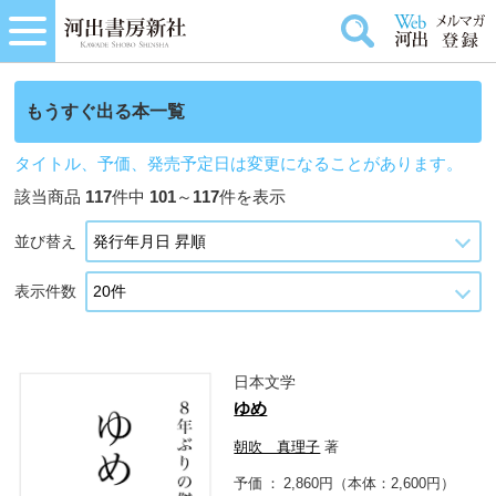
もうすぐ出る本一覧
タイトル、予価、発売予定日は変更になることがあります。
該当商品
117
件中
101
～
117
件を表示
並び替え
表示件数
日本文学
ゆめ
朝吹 真理子
著
予価
2,860円（本体：2,600円）