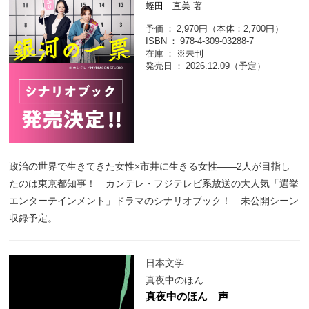
蛭田 直美
著
予価
2,970円（本体：2,700円）
ISBN
978-4-309-03288-7
在庫
※未刊
発売日
2026.12.09（予定）
政治の世界で生きてきた女性×市井に生きる女性――2人が目指し
たのは東京都知事！ カンテレ・フジテレビ系放送の大人気「選挙
エンターテインメント」ドラマのシナリオブック！ 未公開シーン
収録予定。
日本文学
真夜中のほん
真夜中のほん 声