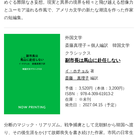
めぐる際限なき妄想。現実と異界の境界を軽々と飛び越える想像力
とユーモア溢れる作風で、アメリカ文学の新たな潮流を作った作家
の短編集。
外国文学
斎藤真理子＝個人編訳 韓国文学
クラシックス
副市長は馬山に赴任しない
イ・ホチョル
著
斎藤 真理子
編訳
予価
3,520円（本体：3,200円）
ISBN
978-4-309-61913-2
在庫
※未刊
発売日
2027.04.15（予定）
分断のマジック・リアリズム。戦争捕虜として北朝鮮から韓国へ渡
り、その後生涯をかけて故郷喪失を書き続けた作家。市民の日常生