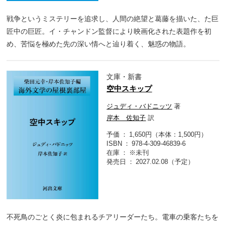
戦争というミステリーを追求し、人間の絶望と葛藤を描いた、た巨
匠中の巨匠。イ・チャンドン監督により映画化された表題作を初
め、苦悩を極めた先の深い情へと辿り着く、魅惑の物語。
文庫・新書
空中スキップ
ジュディ・バドニッツ
著
岸本 佐知子
訳
予価
1,650円（本体：1,500円）
ISBN
978-4-309-46839-6
在庫
※未刊
発売日
2027.02.08（予定）
不死鳥のごとく炎に包まれるチアリーダーたち。電車の乗客たちを