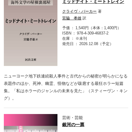
ミッドナイト・ミートトレイン
クライヴ・バーカー
著
宮脇 孝雄
訳
予価
1,540円（本体：1,400円）
ISBN
978-4-309-46837-2
在庫
※未刊
発売日
2026.12.08（予定）
ニューヨーク地下鉄連続殺人事件と古代からの秘密が明らかになる
表題作のほか、死神、幽霊、怪物などが跋扈する最狂ホラー短篇
集。「私はホラーのジャンルの未来を見た」（スティーヴン・キン
グ）。
芸術・芸能
銀河の一票