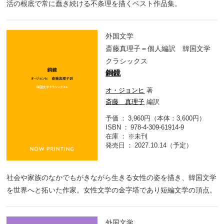
活の根底で常に蠢き続ける不条理を描くベスト作品集。
外国文学
斎藤真理子＝個人編訳 韓国文学
クラシックス
銅鏡
オ・ジョンヒ
著
斎藤 真理子
編訳
予価
3,960円（本体：3,600円）
ISBN
978-4-309-61914-9
在庫
※未刊
発売日
2027.10.14（予定）
社会や家族のなかでもがきながら生きる女性の姿を描き、韓国文学
を世界へと拓いた作家。女性文学の金字塔であり短編文学の頂点。
外国文学