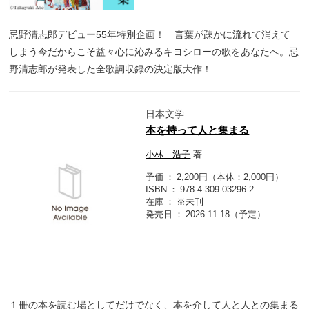
忌野清志郎デビュー55年特別企画！ 言葉が疎かに流れて消えて
しまう今だからこそ益々心に沁みるキヨシローの歌をあなたへ。忌
野清志郎が発表した全歌詞収録の決定版大作！
日本文学
本を持って人と集まる
小林 浩子
著
予価
2,200円（本体：2,000円）
ISBN
978-4-309-03296-2
在庫
※未刊
発売日
2026.11.18（予定）
１冊の本を読む場としてだけでなく、本を介して人と人との集まる