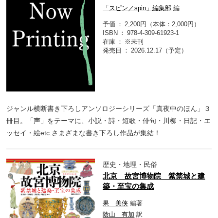
「スピン／spin」編集部
編
予価
2,200円（本体：2,000円）
ISBN
978-4-309-61923-1
在庫
※未刊
発売日
2026.12.17（予定）
ジャンル横断書き下ろしアンソロジーシリーズ「真夜中のほん」３
冊目。「声」をテーマに、小説・詩・短歌・俳句・川柳・日記・エ
ッセイ・絵etc.さまざまな書き下ろし作品が集結！
歴史・地理・民俗
北京 故宮博物院 紫禁城と建
築・至宝の集成
果 美侠
編著
陰山 有加
訳