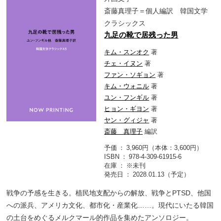
斎藤真理子＝個人編訳 韓国文学
クラシックス
九足の靴で居残った男
キム・スンオク
著
チェ・イヌン
著
ファン・ソギョン
著
キム・ウォニル
著
ユン・フンギル
著
ヒョン・ギヨン
著
ヤン・グィジャ
著
斎藤 真理子
編訳
予価
3,960円（本体：3,600円）
ISBN
978-4-309-61915-6
在庫
※未刊
発売日
2028.01.13（予定）
戦争の予感を生きる。植民地支配からの解放、戦争とPTSD、他国
への派兵、アメリカ文化、都市化・産業化……。現代にいたる韓国
の土台をめぐるメルクマール的作品を集めたアンソロジー。