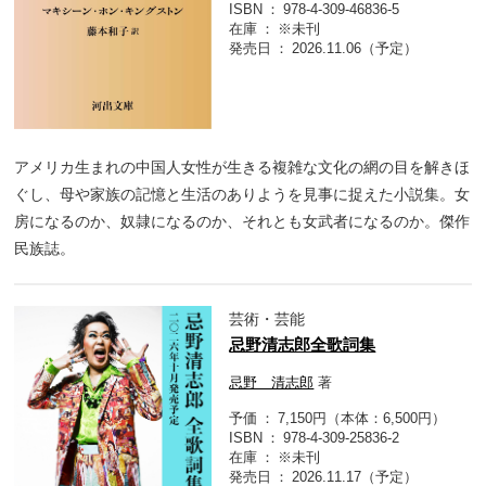
ISBN
978-4-309-46836-5
在庫
※未刊
発売日
2026.11.06（予定）
アメリカ生まれの中国人女性が生きる複雑な文化の網の目を解きほ
ぐし、母や家族の記憶と生活のありようを見事に捉えた小説集。女
房になるのか、奴隷になるのか、それとも女武者になるのか。傑作
民族誌。
芸術・芸能
忌野清志郎全歌詞集
忌野 清志郎
著
予価
7,150円（本体：6,500円）
ISBN
978-4-309-25836-2
在庫
※未刊
発売日
2026.11.17（予定）