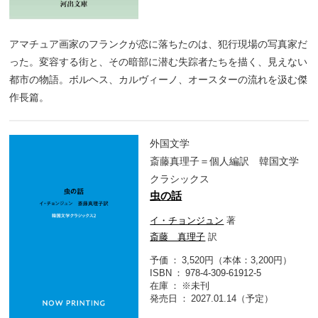
アマチュア画家のフランクが恋に落ちたのは、犯行現場の写真家だ
った。変容する街と、その暗部に潜む失踪者たちを描く、見えない
都市の物語。ボルヘス、カルヴィーノ、オースターの流れを汲む傑
作長篇。
外国文学
斎藤真理子＝個人編訳 韓国文学
クラシックス
虫の話
イ・チョンジュン
著
斎藤 真理子
訳
予価
3,520円（本体：3,200円）
ISBN
978-4-309-61912-5
在庫
※未刊
発売日
2027.01.14（予定）