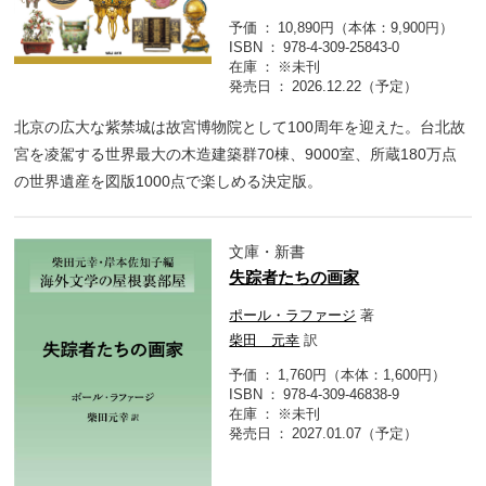
予価
10,890円（本体：9,900円）
ISBN
978-4-309-25843-0
在庫
※未刊
発売日
2026.12.22（予定）
北京の広大な紫禁城は故宮博物院として100周年を迎えた。台北故
宮を凌駕する世界最大の木造建築群70棟、9000室、所蔵180万点
の世界遺産を図版1000点で楽しめる決定版。
文庫・新書
失踪者たちの画家
ポール・ラファージ
著
柴田 元幸
訳
予価
1,760円（本体：1,600円）
ISBN
978-4-309-46838-9
在庫
※未刊
発売日
2027.01.07（予定）