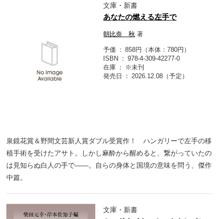
文庫・新書
あなたの燃える左手で
朝比奈 秋
著
予価
858円（本体：780円）
ISBN
978-4-309-42277-0
在庫
※未刊
発売日
2026.12.08（予定）
泉鏡花賞＆野間文芸新人賞ダブル受賞作！ ハンガリーで左手の移
植手術を受けたアサト。しかし麻酔から醒めると、繋がっていたの
は見知らぬ白人の手で――。自らの身体と国境の意味を問う、傑作
中篇。
文庫・新書