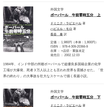
外国文学
ボーパール 午前零時五分 上
ドミニク・ラピエール
著
ハビエル・モロ
著
長谷 泰
訳
定価
1,980円（本体：1,800円）
ISBN
978-4-309-20366-9
在庫
×品切・重版未定
発売日
2002.12.03
1984年、インド中部の州都ボーパールで超優良多国籍企業の化学
工場が大爆発、死者３万人以上とも言われ世界を震撼させた。「世
界の終わり」の大事故を壮大なスケールで描く長篇小説。
外国文学
ボーパール 午前零時五分 下
ドミニク・ラピエール
著