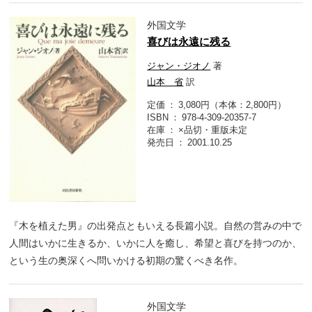
外国文学
喜びは永遠に残る
ジャン・ジオノ
著
山本 省
訳
定価
3,080円（本体：2,800円）
ISBN
978-4-309-20357-7
在庫
×品切・重版未定
発売日
2001.10.25
『木を植えた男』の出発点ともいえる長篇小説。自然の営みの中で
人間はいかに生きるか、いかに人を癒し、希望と喜びを持つのか、
という生の奥深くへ問いかける初期の驚くべき名作。
外国文学