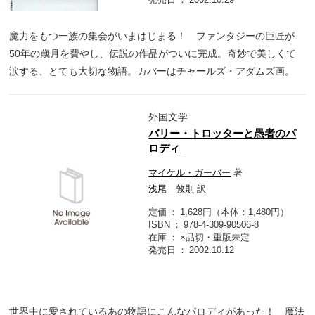
魔力をもつ一族の集会がいまはじまる！ ファンタジーの巨匠が
50年の歳月を費やし、伝説の作品がついに完成。奇妙で美しくて
涙する、とても大切な物語。カバーはチャールズ・アダムズ画。
外国文学
バリー・トロッターと愚者のパ
ロディ
マイケル・ガーバー
著
浅尾 敦則
訳
定価
1,628円（本体：1,480円）
ISBN
978-4-309-90506-8
在庫
×品切・重版未定
発売日
2002.10.12
世界中に愛されているあの物語にこんなパロディがあった！ 魔法