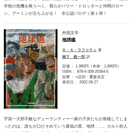
学校の危機を救うべく、我らがバリー・トロッターと仲間のロー
ン、アーミンが立ち上がる！ 非公認パロディ第１弾！
外国文学
地球礁
Ｒ・Ａ・ラファティ
著
柳下 毅一郎
訳
定価
1,980円（本体：1,800円）
ISBN
978-4-309-20364-5
在庫
×品切・重版未定
発売日
2002.09.27
宇宙一大胆不敵なデューランティー一家の子供たちが座礁してしま
ったのは、誰もが口ひそめていう最低の星、地球……。カルト的人