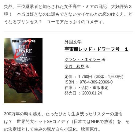
突然、王位継承者と知らされた女子高生・ミアの日記、大好評第３
弾！ 本当は好きなのに話もできないマイケルとの恋のゆくえ。ど
うなるプリンセス？ ユーモアたっぷりのコメディ。
外国文学
宇宙船レッド・ドワーフ号 １
グラント・ネイラー
著
安原 和見
訳
定価
1,760円（本体：1,600円）
ISBN
978-4-309-20369-0
在庫
×品切・重版未定
発売日
2003.01.24
300万年の時を越え、たったひとり生き残ったリスターの運命
は？ 世界的大ヒットSFコメディ（日本ではNHKで放送）を、そ
の決定版として生みの親が自ら小説化。映画原作。