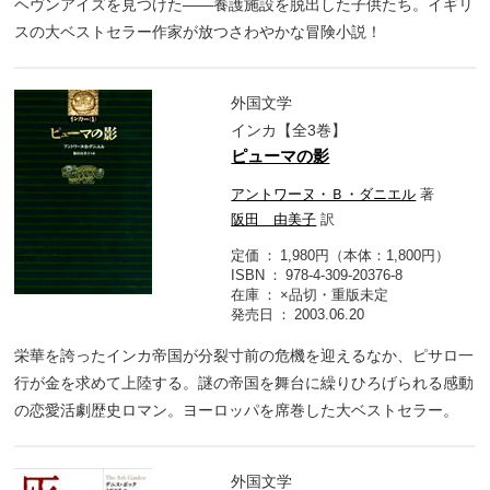
ヘヴンアイズを見つけた――養護施設を脱出した子供たち。イギリ
スの大ベストセラー作家が放つさわやかな冒険小説！
外国文学
インカ【全3巻】
ピューマの影
アントワーヌ・Ｂ・ダニエル
著
阪田 由美子
訳
定価
1,980円（本体：1,800円）
ISBN
978-4-309-20376-8
在庫
×品切・重版未定
発売日
2003.06.20
栄華を誇ったインカ帝国が分裂寸前の危機を迎えるなか、ピサロ一
行が金を求めて上陸する。謎の帝国を舞台に繰りひろげられる感動
の恋愛活劇歴史ロマン。ヨーロッパを席巻した大ベストセラー。
外国文学