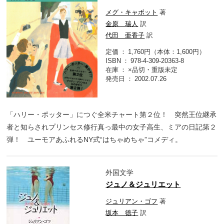
メグ・キャボット
著
金原 瑞人
訳
代田 亜香子
訳
定価
1,760円（本体：1,600円）
ISBN
978-4-309-20363-8
在庫
×品切・重版未定
発売日
2002.07.26
「ハリー・ポッター」につぐ全米チャート第２位！ 突然王位継承
者と知らされプリンセス修行真っ最中の女子高生、ミアの日記第２
弾！ ユーモアあふれるNY式“はちゃめちゃ”コメディ。
外国文学
ジュノ＆ジュリエット
ジュリアン・ゴフ
著
坂本 徳子
訳