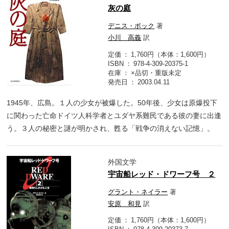
灰の庭
デニス・ボック
著
小川 高義
訳
定価
1,760円（本体：1,600円）
ISBN
978-4-309-20375-1
在庫
×品切・重版未定
発売日
2003.04.11
1945年、広島。１人の少女が被爆した。50年後、少女は原爆投下
に関わった亡命ドイツ人科学者とユダヤ系難民である彼の妻に出逢
う。３人の秘密と謎が明かされ、甦る「戦争の消えない記憶」。
外国文学
宇宙船レッド・ドワーフ号 ２
グラント・ネイラー
著
安原 和見
訳
定価
1,760円（本体：1,600円）