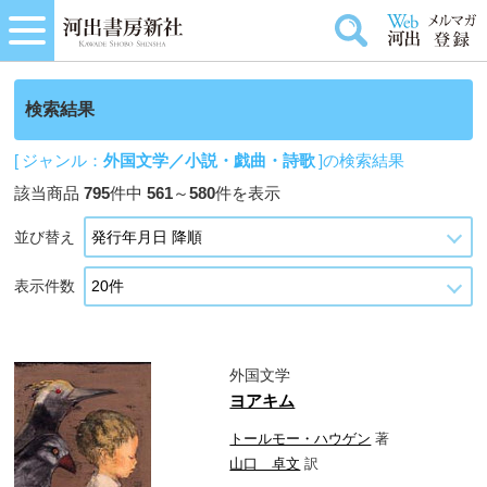
検索結果
[ ジャンル：
外国文学／小説・戯曲・詩歌
]の検索結果
該当商品
795
件中
561
～
580
件を表示
並び替え
表示件数
外国文学
ヨアキム
トールモー・ハウゲン
著
山口 卓文
訳