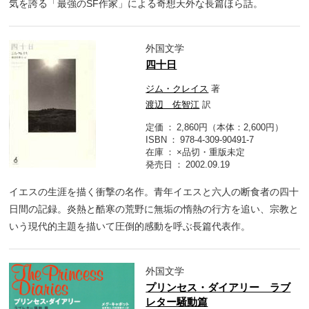
気を誇る「最強のSF作家」による奇想天外な長篇ほら話。
外国文学
四十日
ジム・クレイス
著
渡辺 佐智江
訳
定価
2,860円（本体：2,600円）
ISBN
978-4-309-90491-7
在庫
×品切・重版未定
発売日
2002.09.19
イエスの生涯を描く衝撃の名作。青年イエスと六人の断食者の四十
日間の記録。炎熱と酷寒の荒野に無垢の惰熱の行方を追い、宗教と
いう現代的主題を描いて圧倒的感動を呼ぶ長篇代表作。
外国文学
プリンセス・ダイアリー ラブ
レター騒動篇