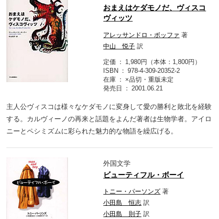
おまえはケダモノだ、ヴィスコ
ヴィッツ
アレッサンドロ・ボッファ
著
中山 悦子
訳
定価
1,980円（本体：1,800円）
ISBN
978-4-309-20352-2
在庫
×品切・重版未定
発売日
2001.06.21
主人公ヴィスコは様々なケダモノに変身して愛の勝利と敗北を経験
する。カルヴィーノの再来と話題をよんだ著者は生物学者。アイロ
ニーとペシミズムに彩られた魅力的な物語を繰広げる。
外国文学
ビューティフル・ボーイ
トニー・パーソンズ
著
小田島 恒志
訳
小田島 則子
訳