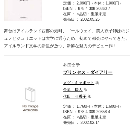
定価
2,090円（本体：1,900円）
ISBN
978-4-309-20360-7
在庫
×品切・重版未定
発売日
2002.05.25
舞台はアイルランド西部の港町、ゴールウェイ。美人双子姉妹のジ
ュノとジュリエットは大学に通うため、初めて都会にやってきた。
アイルランド文学の新星が放つ、新鮮な魅力のデビュー作！
外国文学
プリンセス・ダイアリー
メグ・キャボット
著
金原 瑞人
訳
代田 亜香子
訳
定価
1,760円（本体：1,600円）
ISBN
978-4-309-20358-4
在庫
×品切・重版未定
発売日
2002.02.14