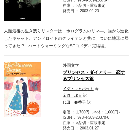
ISBN
978-4-309-20373-7
在庫
×品切・重版未定
発売日
2003.02.20
人類最後の生き残りリスターは、ホログラムのリマ―、猫から進化
したキャット、アンドロイドのクライテンと共に、ついに地球に帰
ってきた!? ハートウォーミングなSFコメディ完結編。
外国文学
プリンセス・ダイアリー 恋す
るプリンセス篇
メグ・キャボット
著
金原 瑞人
訳
代田 亜香子
訳
定価
1,760円（本体：1,600円）
ISBN
978-4-309-20370-6
在庫
×品切・重版未定
発売日
2003.01.27