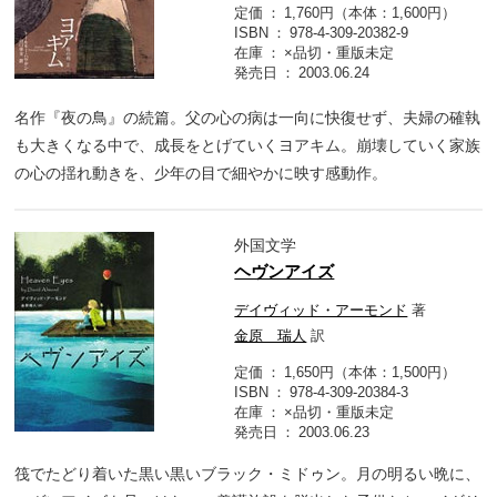
定価
1,760円（本体：1,600円）
ISBN
978-4-309-20382-9
在庫
×品切・重版未定
発売日
2003.06.24
名作『夜の鳥』の続篇。父の心の病は一向に快復せず、夫婦の確執
も大きくなる中で、成長をとげていくヨアキム。崩壊していく家族
の心の揺れ動きを、少年の目で細やかに映す感動作。
外国文学
ヘヴンアイズ
デイヴィッド・アーモンド
著
金原 瑞人
訳
定価
1,650円（本体：1,500円）
ISBN
978-4-309-20384-3
在庫
×品切・重版未定
発売日
2003.06.23
筏でたどり着いた黒い黒いブラック・ミドゥン。月の明るい晩に、