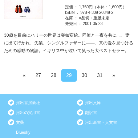
定価
1,760円（本体：1,600円）
ISBN
978-4-309-20349-2
在庫
×品切・重版未定
発売日
2001.05.23
30歳を目前にハリーの世界は突如変貌。同僚と一夜を共にし、妻
に出て行かれ、失業、シングルファザーに――。真の愛を見つける
ための感動の物語。イギリス中が泣いて笑った大ベストセラー。
«
27
28
29
30
31
»
河出書房新社
河出文庫
河出の実用書
翻訳書
文藝
河出新書・人文書
Bluesky