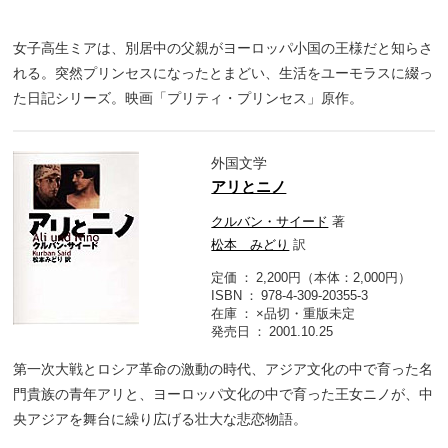
女子高生ミアは、別居中の父親がヨーロッパ小国の王様だと知らさ
れる。突然プリンセスになったとまどい、生活をユーモラスに綴っ
た日記シリーズ。映画「プリティ・プリンセス」原作。
外国文学
アリとニノ
クルバン・サイード
著
松本 みどり
訳
定価
2,200円（本体：2,000円）
ISBN
978-4-309-20355-3
在庫
×品切・重版未定
発売日
2001.10.25
第一次大戦とロシア革命の激動の時代、アジア文化の中で育った名
門貴族の青年アリと、ヨーロッパ文化の中で育った王女ニノが、中
央アジアを舞台に繰り広げる壮大な悲恋物語。