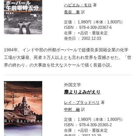
ハビエル・モロ
著
長谷 泰
訳
定価
1,980円（本体：1,800円）
ISBN
978-4-309-20367-6
在庫
×品切・重版未定
発売日
2002.12.03
1984年、インド中部の州都ボーパールで超優良多国籍企業の化学
工場が大爆発、死者３万人以上とも言われ世界を震撼させた。「世
界の終わり」の大事故を壮大なスケールで描く長篇小説。
外国文学
塵よりよみがえり
レイ・ブラッドベリ
著
中村 融
訳
定価
1,980円（本体：1,800円）
ISBN
978-4-309-20365-2
在庫
×品切・重版未定
発売日
2002.10.29