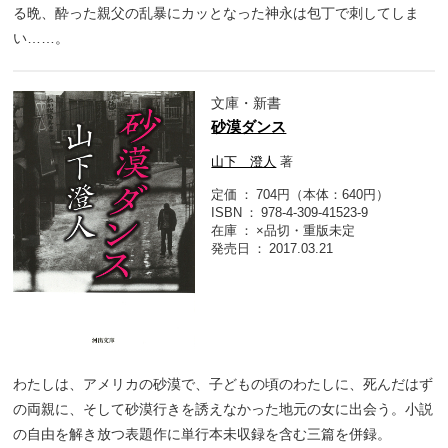
る晩、酔った親父の乱暴にカッとなった神永は包丁で刺してしま
い……。
文庫・新書
砂漠ダンス
山下 澄人
著
定価
704円（本体：640円）
ISBN
978-4-309-41523-9
在庫
×品切・重版未定
発売日
2017.03.21
わたしは、アメリカの砂漠で、子どもの頃のわたしに、死んだはず
の両親に、そして砂漠行きを誘えなかった地元の女に出会う。小説
の自由を解き放つ表題作に単行本未収録を含む三篇を併録。