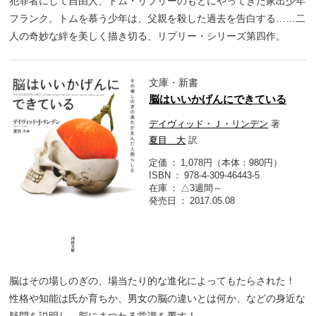
犯罪者にして自由人、トム・リプリーのもとにやってきた家出少年
フランク。トムを慕う少年は、父親を殺した過去を告白する……二
人の奇妙な絆を美しく描き切る、リプリー・シリーズ第四作。
文庫・新書
脳はいいかげんにできている
デイヴィッド・Ｊ・リンデン
著
夏目 大
訳
定価
1,078円（本体：980円）
ISBN
978-4-309-46443-5
在庫
△3週間～
発売日
2017.05.08
脳はその場しのぎの、場当たり的な進化によってもたらされた！
性格や知能は氏か育ちか、男女の脳の違いとは何か、などの身近な