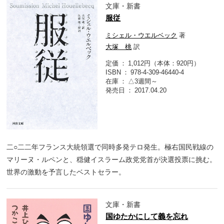
文庫・新書
服従
ミシェル・ウエルベック
著
大塚 桃
訳
定価
1,012円（本体：920円）
ISBN
978-4-309-46440-4
在庫
△3週間～
発売日
2017.04.20
二○二二年フランス大統領選で同時多発テロ発生。極右国民戦線の
マリーヌ・ルペンと、穏健イスラーム政党党首が決選投票に挑む。
世界の激動を予言したベストセラー。
文庫・新書
国ゆたかにして義を忘れ