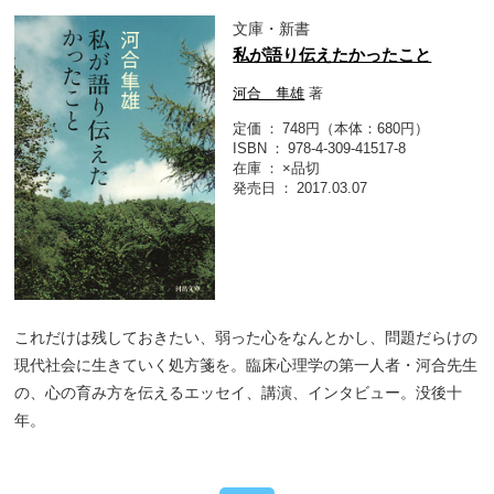
文庫・新書
私が語り伝えたかったこと
河合 隼雄
著
定価
748円（本体：680円）
ISBN
978-4-309-41517-8
在庫
×品切
発売日
2017.03.07
これだけは残しておきたい、弱った心をなんとかし、問題だらけの
現代社会に生きていく処方箋を。臨床心理学の第一人者・河合先生
の、心の育み方を伝えるエッセイ、講演、インタビュー。没後十
年。