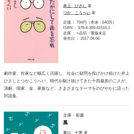
井上 ひさし
著
つか こうへい
著
定価
704円（本体：640円）
ISBN
978-4-309-41516-1
在庫
×品切・重版未定
発売日
2017.04.06
劇作家、作家など幅広く活躍し、社会に疑問を投げかけ続けた井上
ひさしとつかこうへい。時代を駆け抜けてきた十四歳差の二人が、
演劇、国家、金、家族など、さまざまなテーマをのびやかに語った
対談集。
文庫・新書
風
青山 七恵
著