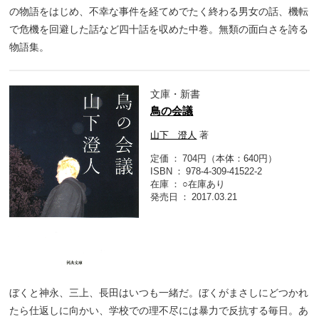
の物語をはじめ、不幸な事件を経てめでたく終わる男女の話、機転
で危機を回避した話など四十話を収めた中巻。無類の面白さを誇る
物語集。
文庫・新書
鳥の会議
山下 澄人
著
定価
704円（本体：640円）
ISBN
978-4-309-41522-2
在庫
○在庫あり
発売日
2017.03.21
ぼくと神永、三上、長田はいつも一緒だ。ぼくがまさしにどつかれ
たら仕返しに向かい、学校での理不尽には暴力で反抗する毎日。あ