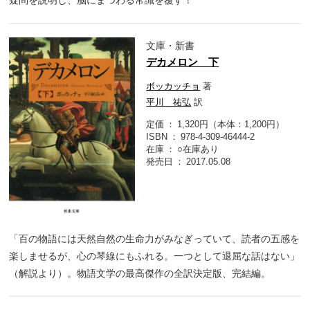
疑問を説明し、脳にまつわる常識を覆す！
文庫・新書
デカメロン 下
ボッカッチョ
著
平川 祐弘
訳
定価
1,320円（本体：1,200円）
ISBN
978-4-309-46444-2
在庫
○在庫あり
発売日
2017.05.08
「百の物語には天然自然の生命力がみなぎっていて、読者の五感を
楽しませるが、心の琴線にもふれる。一つとして退屈な話はない」
（解説より）。物語文学の最高傑作の全訳決定版、完結編。