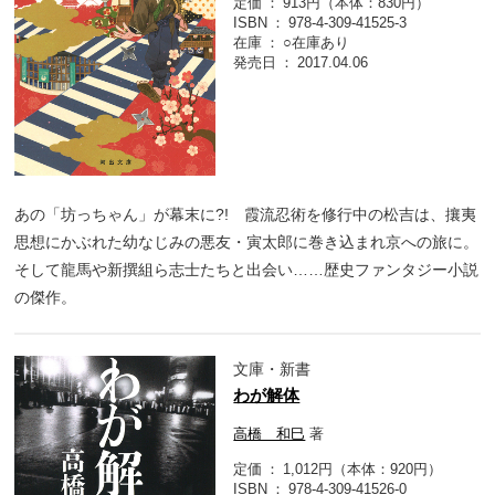
定価
913円（本体：830円）
ISBN
978-4-309-41525-3
在庫
○在庫あり
発売日
2017.04.06
あの「坊っちゃん」が幕末に?! 霞流忍術を修行中の松吉は、攘夷
思想にかぶれた幼なじみの悪友・寅太郎に巻き込まれ京への旅に。
そして龍馬や新撰組ら志士たちと出会い……歴史ファンタジー小説
の傑作。
文庫・新書
わが解体
高橋 和巳
著
定価
1,012円（本体：920円）
ISBN
978-4-309-41526-0