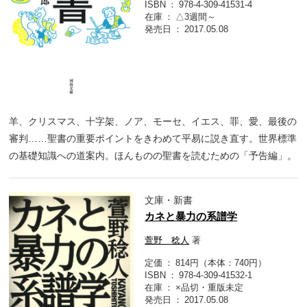
ISBN
978-4-309-41531-4
在庫
△3週間～
発売日
2017.05.08
羊、クリスマス、十字架、ノア、モーセ、イエス、罪、愛、最後の
審判……聖書の重要ポイントをきわめて平易に説き直す。世界標準
の基礎知識への道案内。ほんものの聖書を読むための「予告編」。
文庫・新書
カネと暴力の系譜学
萱野 稔人
著
定価
814円（本体：740円）
ISBN
978-4-309-41532-1
在庫
×品切・重版未定
発売日
2017.05.08