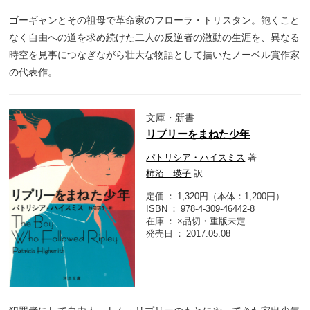
ゴーギャンとその祖母で革命家のフローラ・トリスタン。飽くこと
なく自由への道を求め続けた二人の反逆者の激動の生涯を、異なる
時空を見事につなぎながら壮大な物語として描いたノーベル賞作家
の代表作。
文庫・新書
リプリーをまねた少年
パトリシア・ハイスミス
著
柿沼 瑛子
訳
定価
1,320円（本体：1,200円）
ISBN
978-4-309-46442-8
在庫
×品切・重版未定
発売日
2017.05.08