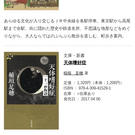
あらゆる文化が入り交じるＪＲ中央線を各駅停車。東京駅から高尾
駅まで全駅、街に隠れた歴史や鉄道名所、不思議な地形などをめぐ
りながら、大人ならではのぶらぶら散歩を楽しむ、町歩き案内。
文庫・新書
天体嗜好症
稲垣 足穂
著
定価
1,320円（本体：1,200円）
ISBN
978-4-309-41529-1
在庫
○在庫あり
発売日
2017.04.06