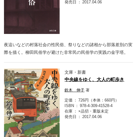
発売日
2017.04.06
夜這いなどの村落社会の性民俗、祭りなどの諸相から部落差別の実
際を描く。柳田民俗学が避けた非常民の民俗学の実践の金字塔。
文庫・新書
中央線をゆく、大人の町歩き
鈴木 伸子
著
定価
726円（本体：660円）
ISBN
978-4-309-41528-4
在庫
×品切・重版未定
発売日
2017.04.06