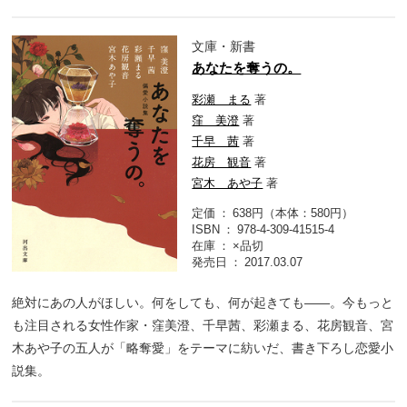
文庫・新書
あなたを奪うの。
彩瀬 まる
著
窪 美澄
著
千早 茜
著
花房 観音
著
宮木 あや子
著
定価
638円（本体：580円）
ISBN
978-4-309-41515-4
在庫
×品切
発売日
2017.03.07
絶対にあの人がほしい。何をしても、何が起きても――。今もっと
も注目される女性作家・窪美澄、千早茜、彩瀬まる、花房観音、宮
木あや子の五人が「略奪愛」をテーマに紡いだ、書き下ろし恋愛小
説集。