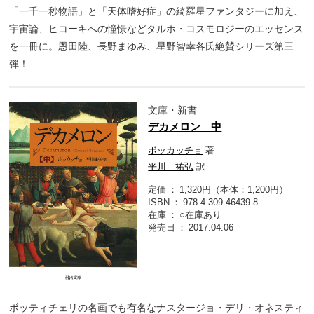
「一千一秒物語」と「天体嗜好症」の綺羅星ファンタジーに加え、
宇宙論、ヒコーキへの憧憬などタルホ・コスモロジーのエッセンス
を一冊に。恩田陸、長野まゆみ、星野智幸各氏絶賛シリーズ第三
弾！
文庫・新書
デカメロン 中
ボッカッチョ
著
平川 祐弘
訳
定価
1,320円（本体：1,200円）
ISBN
978-4-309-46439-8
在庫
○在庫あり
発売日
2017.04.06
ボッティチェリの名画でも有名なナスタージョ・デリ・オネスティ