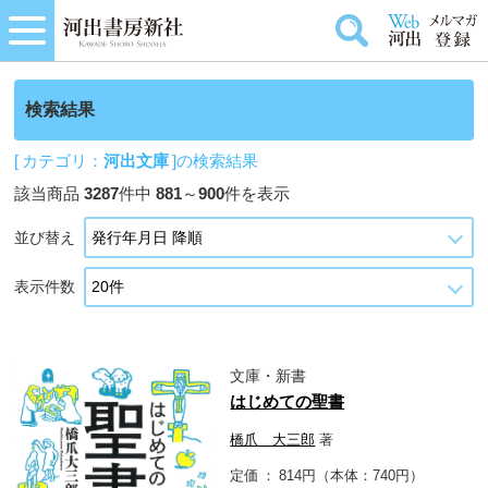
検索結果
[ カテゴリ：
河出文庫
]の検索結果
該当商品
3287
件中
881
～
900
件を表示
並び替え
表示件数
文庫・新書
はじめての聖書
橋爪 大三郎
著
定価
814円（本体：740円）