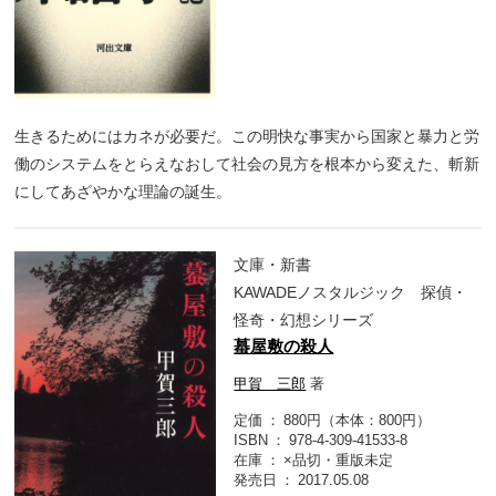
生きるためにはカネが必要だ。この明快な事実から国家と暴力と労
働のシステムをとらえなおして社会の見方を根本から変えた、斬新
にしてあざやかな理論の誕生。
文庫・新書
KAWADEノスタルジック 探偵・
怪奇・幻想シリーズ
蟇屋敷の殺人
甲賀 三郎
著
定価
880円（本体：800円）
ISBN
978-4-309-41533-8
在庫
×品切・重版未定
発売日
2017.05.08