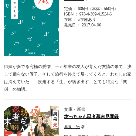
定価
605円（本体：550円）
ISBN
978-4-309-41524-6
在庫
○在庫あり
発売日
2017.04.06
姉妹が奏でる究極の愛憎、十五年来の友人が育んだ友情の果て、決
して踊らない優子、そして旅行を終えて帰ってくると、わたしの家
は消えていた……疾走する「生」が紡ぎ出す、とても特別な「関
係」の物語。
文庫・新書
坊っちゃん忍者幕末見聞録
奥泉 光
著