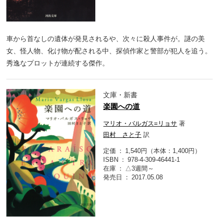
車から首なしの遺体が発見されるや、次々に殺人事件が。謎の美
女、怪人物、化け物が配される中、探偵作家と警部が犯人を追う。
秀逸なプロットが連続する傑作。
文庫・新書
楽園への道
マリオ・バルガス=リョサ
著
田村 さと子
訳
定価
1,540円（本体：1,400円）
ISBN
978-4-309-46441-1
在庫
△3週間～
発売日
2017.05.08