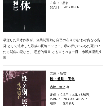
在庫
×品切
発売日
2017.04.06
早逝した天才作家が、全共闘運動と自己の在り方を“わが内なる告
発”として追求した最後の長編エッセイ、母の祈りにみちた死にい
たる闘病の記など、“思想的遺書”とも言うべき一冊。赤坂真理氏推
薦。
文庫・新書
性・差別・民俗
赤松 啓介
著
定価
913円（本体：830円）
ISBN
978-4-309-41527-7
在庫
○在庫あり