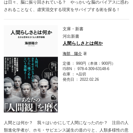
は日々、脳に振り回されている？ やっかいな脳のバイアスに惑わ
されることなく、虚実混交する現実をサバイブする術を探る！
文庫・新書
河出新書
人間らしさとは何か
海部 陽介
著
定価
990円（本体：900円）
ISBN
978-4-309-63148-6
在庫
×品切
発売日
2022.02.26
人間とは何か？ 我々はいかにして人間になったのか？ 注目の人
類進化学者が、ホモ・サピエンス誕生の道のりと、人類多様性の意