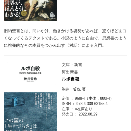
旧約聖書とは、問いかけ、働きかける姿勢があれば、驚くほど面白
くなってくるテクストである。小説のように自由で、思想書のよう
に挑発的なその本質をつかみ出す〈対話〉による入門。
文庫・新書
河出新書
ルポ自殺
渋井 哲也
著
定価
968円（本体：880円）
ISBN
978-4-309-63155-4
在庫
○在庫あり
発売日
2022.08.29