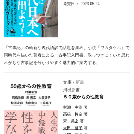
発売日
2023.05.24
「古事記」の斬新な現代語訳で話題を集め、小説『ワカタケル』で
同時代を描いた著者による、古事記入門書。取っつきにくいと思わ
れがちな古事記を分かりやすく魅力的に案内する。
文庫・新書
河出新書
５０歳からの性教育
村瀬 幸浩
著
髙橋 怜奈
著
宋 美玄
著
太田 啓子
著