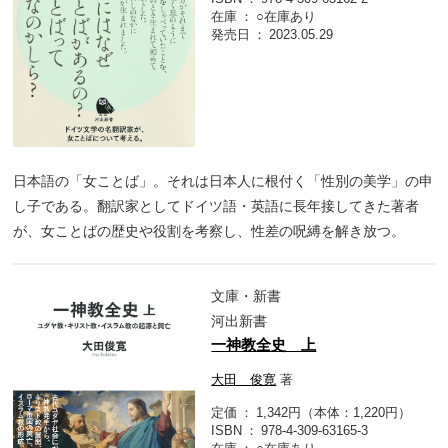
在庫
○在庫あり
発売日
2023.05.29
日本語の「女ことば」。それは日本人に根付く「性別の美学」の申
し子である。翻訳家としてドイツ語・英語に長年接してきた著者
が、女ことばの歴史や役割を考察し、性差の呪縛を解き放つ。
文庫・新書
河出新書
一神教全史 上
大田 俊寛
著
定価
1,342円（本体：1,220円）
ISBN
978-4-309-63165-3