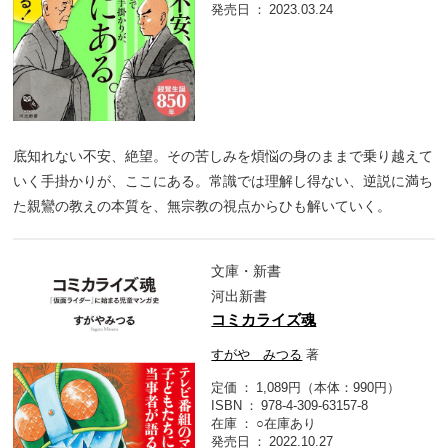
発売日
2023.03.24
底知れない不安、絶望。その苦しみを煩悩の身のままで乗り越えて
いく手掛かりが、ここにある。常識では理解し得ない、逆説に満ち
た親鸞の教えの本質を、無宗教の視点からひも解いていく。
文庫・新書
河出新書
コミカライズ魂
すがや みつる
著
定価
1,089円（本体：990円）
ISBN
978-4-309-63157-8
在庫
○在庫あり
発売日
2022.10.27