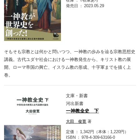
在庫
○在庫あり
発売日
2023.05.29
そもそも宗教とは何かと問いつつ、一神教の歩みを辿る宗教思想史
講義。古代ユダヤ社会における一神教発生から、キリスト教の展
開、ローマ帝国の興亡、イスラム教の形成、十字軍までを描く上
巻。
文庫・新書
河出新書
一神教全史 下
大田 俊寛
著
定価
1,342円（本体：1,220円）
ISBN
978-4-309-63166-0