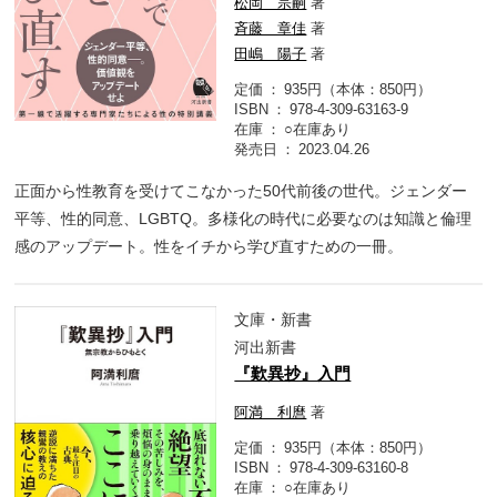
松岡 宗嗣
著
斉藤 章佳
著
田嶋 陽子
著
定価
935円（本体：850円）
ISBN
978-4-309-63163-9
在庫
○在庫あり
発売日
2023.04.26
正面から性教育を受けてこなかった50代前後の世代。ジェンダー
平等、性的同意、LGBTQ。多様化の時代に必要なのは知識と倫理
感のアップデート。性をイチから学び直すための一冊。
文庫・新書
河出新書
『歎異抄』入門
阿満 利麿
著
定価
935円（本体：850円）
ISBN
978-4-309-63160-8
在庫
○在庫あり