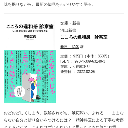
味を探りながら、最新の知見をわかりやすく語る。
文庫・新書
河出新書
こころの違和感 診察室
春日 武彦
著
定価
935円（本体：850円）
ISBN
978-4-309-63149-3
在庫
○在庫あり
発売日
2022.02.26
おどおどしてしまう、誤解されがち、嫉妬深い、ぶれる……ままな
らない自分と折り合いをつけるには？ 精神科医による丁寧な考察
とアドバイス。こんなはずじゃない！と思ったときに読む33章。