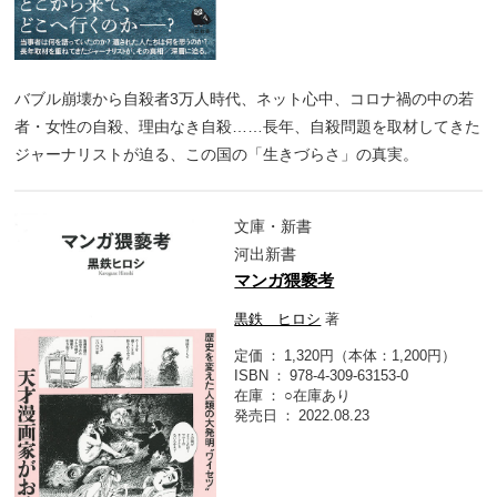
バブル崩壊から自殺者3万人時代、ネット心中、コロナ禍の中の若
者・女性の自殺、理由なき自殺……長年、自殺問題を取材してきた
ジャーナリストが迫る、この国の「生きづらさ」の真実。
文庫・新書
河出新書
マンガ猥褻考
黒鉄 ヒロシ
著
定価
1,320円（本体：1,200円）
ISBN
978-4-309-63153-0
在庫
○在庫あり
発売日
2022.08.23