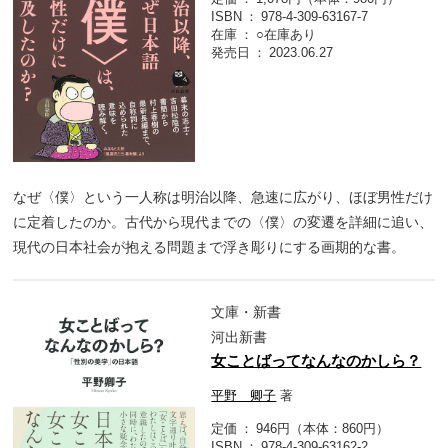
ISBN
978-4-309-63167-7
在庫
○在庫あり
発売日
2023.06.27
なぜ〈僕〉という一人称は明治以降、急速に広がり、ほぼ男性だけ
に定着したのか。古代から現代までの〈僕〉の変遷を詳細に追い、
現代の日本社会が抱える問題まで浮き彫りにする画期的な書。
文庫・新書
河出新書
女ことばってなんなのかしら？
平野 卿子
著
定価
946円（本体：860円）
ISBN
978-4-309-63162-2