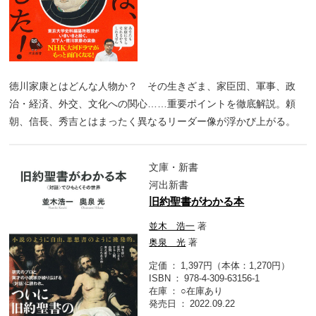
徳川家康とはどんな人物か？ その生きざま、家臣団、軍事、政
治・経済、外交、文化への関心……重要ポイントを徹底解説。頼
朝、信長、秀吉とはまったく異なるリーダー像が浮かび上がる。
文庫・新書
河出新書
旧約聖書がわかる本
並木 浩一
著
奥泉 光
著
定価
1,397円（本体：1,270円）
ISBN
978-4-309-63156-1
在庫
○在庫あり
発売日
2022.09.22