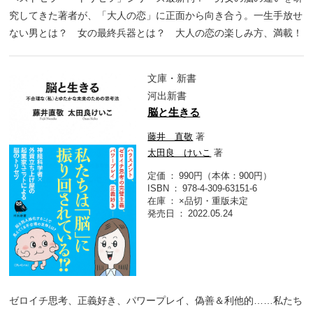
究してきた著者が、「大人の恋」に正面から向き合う。一生手放せ
ない男とは？ 女の最終兵器とは？ 大人の恋の楽しみ方、満載！
文庫・新書
河出新書
脳と生きる
藤井 直敬
著
太田良 けいこ
著
定価
990円（本体：900円）
ISBN
978-4-309-63151-6
在庫
×品切・重版未定
発売日
2022.05.24
ゼロイチ思考、正義好き、パワープレイ、偽善＆利他的……私たち