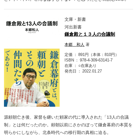
文庫・新書
河出新書
鎌倉殿と１３人の合議制
本郷 和人
著
定価
891円（本体：810円）
ISBN
978-4-309-63141-7
在庫
○在庫あり
発売日
2022.01.27
源頼朝亡き後、家督を継いだ頼家の代に導入された「13人の合議
制」とは何だったのか。頼朝以前にさかのぼって鎌倉幕府の本質を
明らかにしながら、北条時代への移行期の真相に迫る。