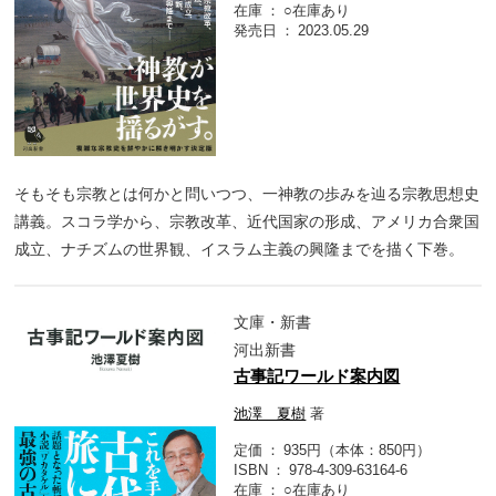
在庫
○在庫あり
発売日
2023.05.29
そもそも宗教とは何かと問いつつ、一神教の歩みを辿る宗教思想史
講義。スコラ学から、宗教改革、近代国家の形成、アメリカ合衆国
成立、ナチズムの世界観、イスラム主義の興隆までを描く下巻。
文庫・新書
河出新書
古事記ワールド案内図
池澤 夏樹
著
定価
935円（本体：850円）
ISBN
978-4-309-63164-6
在庫
○在庫あり