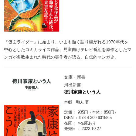
『仮面ライダー』に始まり、いまも熱く語り継がれる1970年代を
中心としたコミカライズ作品。児童向けテレビ番組を原作としたマ
ンガが多数生まれた時代の実作者が語る、自伝的マンガ史。
文庫・新書
河出新書
徳川家康という人
本郷 和人
著
定価
935円（本体：850円）
ISBN
978-4-309-63158-5
在庫
○在庫あり
発売日
2022.10.27