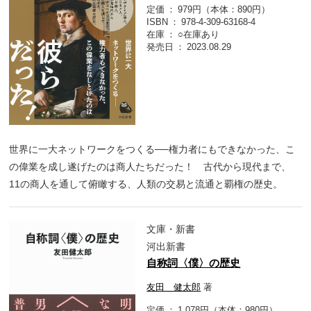
定価
979円（本体：890円）
ISBN
978-4-309-63168-4
在庫
○在庫あり
発売日
2023.08.29
世界に一大ネットワークをつくる──権力者にもできなかった、こ
の偉業を成し遂げたのは商人たちだった！ 古代から現代まで、
11の商人を通して俯瞰する、人類の交易と流通と覇権の歴史。
文庫・新書
河出新書
自称詞〈僕〉の歴史
友田 健太郎
著
定価
1,078円（本体：980円）