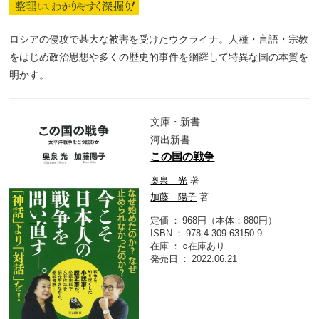
ロシアの侵攻で甚大な被害を受けたウクライナ。人種・言語・宗教
をはじめ政治思想や多くの歴史的事件を網羅して特異な国の本質を
明かす。
文庫・新書
河出新書
この国の戦争
奥泉 光
著
加藤 陽子
著
定価
968円（本体：880円）
ISBN
978-4-309-63150-9
在庫
○在庫あり
発売日
2022.06.21