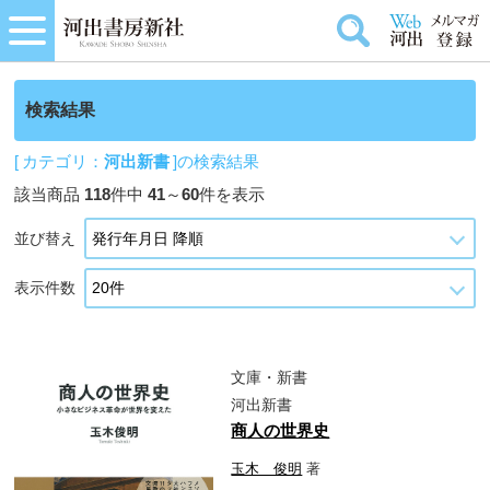
検索結果
[ カテゴリ：
河出新書
]の検索結果
該当商品
118
件中
41
～
60
件を表示
並び替え
表示件数
文庫・新書
河出新書
商人の世界史
玉木 俊明
著