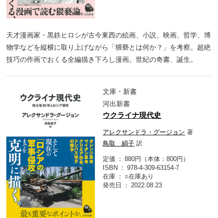
天才漫画家・黒鉄ヒロシが古今東西の絵画、小説、映画、哲学、博
物学などを縦横に取り上げながら「猥褻とは何か？」を考察。超絶
技巧の作画でおくる全編描き下ろし漫画。世紀の奇書、誕生。
文庫・新書
河出新書
ウクライナ現代史
アレクサンドラ・グージョン
著
鳥取 絹子
訳
定価
880円（本体：800円）
ISBN
978-4-309-63154-7
在庫
○在庫あり
発売日
2022.08.23