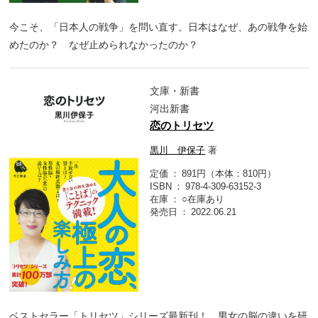
今こそ、「日本人の戦争」を問い直す。日本はなぜ、あの戦争を始
めたのか？ なぜ止められなかったのか？
文庫・新書
河出新書
恋のトリセツ
黒川 伊保子
著
定価
891円（本体：810円）
ISBN
978-4-309-63152-3
在庫
○在庫あり
発売日
2022.06.21
ベストセラー「トリセツ」シリーズ最新刊！ 男女の脳の違いを研