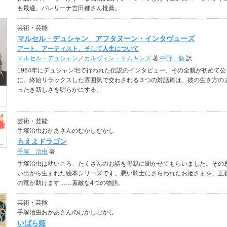
も最適。バレリーナ吉田都さん推薦。
芸術・芸能
マルセル・デュシャン アフタヌーン・インタヴューズ
アート、アーティスト、そして人生について
マルセル・デュシャン
／
カルヴィン・トムキンズ
著
中野 勉
訳
1964年にデュシャン宅で行われた伝説のインタビュー、その全貌が初めて公
に。終始リラックスした雰囲気で交わされる３つの対話篇は、彼の生き方の
ったき新しさを明らかにする。
芸術・芸能
手塚治虫おかあさんのむかしむかし
もえよドラゴン
手塚 治虫
著
手塚治虫は幼いころ、たくさんのお話を母親に聞かせてもらいました。その
い出から生まれた絵本シリーズです。悪い騎士にさらわれたお姫さまを、正
の竜が助けます……素敵な4つの物語。
芸術・芸能
手塚治虫おかあさんのむかしむかし
いばら姫