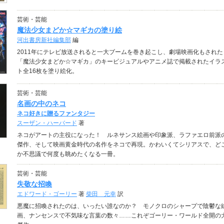
芸術・芸能
魔法少女まどか☆マギカの塗り絵
河出書房新社編集部
編
2011年にテレビ放送されると一大ブームを巻き起こし、劇場映画化もされた
「魔法少女まどか☆マギカ」のキービジュアルやアニメ誌で掲載されたイラ
ト全16枚を塗り絵化。
芸術・芸能
名画の中のネコ
ネコ好きに贈るファンタジー
スーザン・ハーバード
著
ネコがアートの主役になった！ ルネサンス絵画や印象派、ラファエロ前派
傑作、そして映画黄金時代の名作をネコで再現。かわいくてシリアスで、ど
か不思議で何度も眺めたくなる一冊。
芸術・芸能
失敬な招喚
エドワード・ゴーリー
著
柴田 元幸
訳
悪魔に招喚されたのは、いったい誰なのか？ モノクロのシャープで陰鬱な
画、ナンセンスで不気味な言葉の数々……これぞゴーリー・ワールド全開の