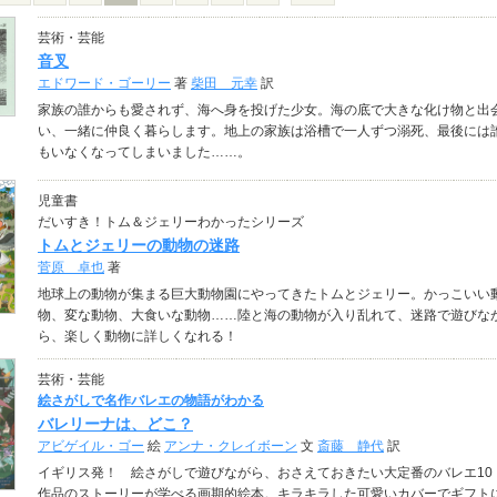
芸術・芸能
音叉
エドワード・ゴーリー
著
柴田 元幸
訳
家族の誰からも愛されず、海へ身を投げた少女。海の底で大きな化け物と出
い、一緒に仲良く暮らします。地上の家族は浴槽で一人ずつ溺死、最後には
もいなくなってしまいました……。
児童書
だいすき！トム＆ジェリーわかったシリーズ
トムとジェリーの動物の迷路
菅原 卓也
著
地球上の動物が集まる巨大動物園にやってきたトムとジェリー。かっこいい
物、変な動物、大食いな動物……陸と海の動物が入り乱れて、迷路で遊びな
ら、楽しく動物に詳しくなれる！
芸術・芸能
絵さがしで名作バレエの物語がわかる
バレリーナは、どこ？
アビゲイル・ゴー
絵
アンナ・クレイボーン
文
斎藤 静代
訳
イギリス発！ 絵さがしで遊びながら、おさえておきたい大定番のバレエ10
作品のストーリーが学べる画期的絵本。キラキラした可愛いカバーでギフト