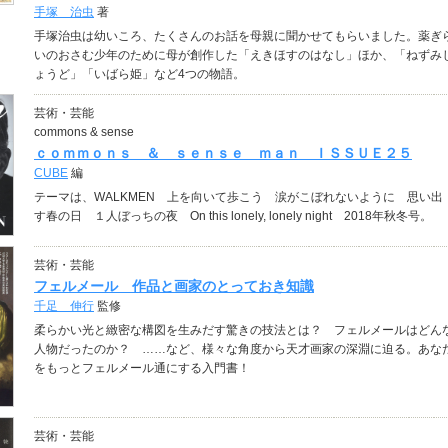
手塚 治虫
著
手塚治虫は幼いころ、たくさんのお話を母親に聞かせてもらいました。薬ぎ
いのおさむ少年のために母が創作した「えきほすのはなし」ほか、「ねずみ
ょうど」「いばら姫」など4つの物語。
芸術・芸能
commons & sense
ｃｏｍｍｏｎｓ ＆ ｓｅｎｓｅ ｍａｎ ＩＳＳＵＥ２５
CUBE
編
テーマは、WALKMEN 上を向いて歩こう 涙がこぼれないように 思い出
す春の日 １人ぼっちの夜 On this lonely, lonely night 2018年秋冬号。
芸術・芸能
フェルメール 作品と画家のとっておき知識
千足 伸行
監修
柔らかい光と緻密な構図を生みだす驚きの技法とは？ フェルメールはどん
人物だったのか？ ……など、様々な角度から天才画家の深淵に迫る。あな
をもっとフェルメール通にする入門書！
芸術・芸能