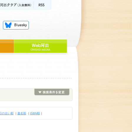
日の古い順
｜
書名順
｜
ISBN順
｜