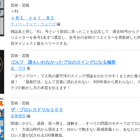
芸術・芸能
＋81
＋８１ ｖｏｌ．８１
ディー・ディー・ウェーブ
編
雑誌名と同じ「81」号という節目に至ったことを記念して、過去80号からク
リエイターを各号1名ずつ選定し、全号分の全80クリエイターを再取材した
別ダイジェスト版をリリースする。
芸術・芸能
ゴルフ 誰もいわなかったプロのスイングになる極意
森 守洋
著
「ダウンブロー」で人気の森守洋のスイング理論をわかりやすくまとめた集
成！ 「最新打法」なんて言葉に惑わされない、400年前から変わらない、
ラブの動かし方の本質を伝えます！
芸術・芸能
ザ・プロレスドリル１００
造事務所
編
間違いさがし、迷路、並べ替え、謎解き……すべての問題のモチーフがプロ
ス！ 力道山時代から現在まで、ゆかいで飽きない新感覚脳トレ。あなたの
ロレス愛が試される100番勝負。