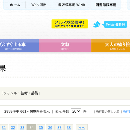
[ ジャンル：
芸術・芸能
]
2858
件中
661
～
680
件を表示 ｜ 表示件数
件
｜発行日の新しい順
｜
発行
31
32
33
34
35
36
37
38
次へ