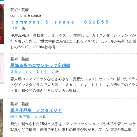
芸術・芸能
commons & sense
ｃｏｍｍｏｎｓ ＆ ｓｅｎｓｅ ＩＳＳＵＥ５５
CUBE
編
HOWEVER 多様化し、ミックスし、交錯し……カオスと化したトレンドが
行き着いた先……“世の中的にAWはこうあるべき”というルールから外れた感
じのISSUE。2018年秋冬号
芸術・芸能
星降る夜のロマンチック妄想録
Ｓｈｅｒｒｙ Ｌｉｌｉｙ
著
恋人達のロマンチックなときめきを、妄想たっぷりにセクシーに描いたイラ
トがインスタグラムで大人気！ Ｓｈｅｒｒｙ Ｌｉｌｉｙの初めてのイラ
ト集。初公開の描き下ろしマンガも収録。
芸術・芸能
陽月作品集 ノスタルジア
陽月
著
吉田 良
写真
新たに制作された25体の人形を、アンティークショップや水辺や森でのロケ
写真などで構成。透明で美しい陽月の世界が広がる。ファン待望の作品集。