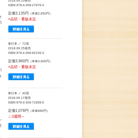
2018.09.25発売
ISBN 978-4-309-27976-3
定価3,135円
（本体2,850円）
を
×品切・重版未定
め
単行本 ／ 72頁
2018.09.25発売
ISBN 978-4-309-92156-3
定価3,960円
（本体3,600円）
×品切・重版未定
の
ョ
単行本 ／ 40頁
2018.09.17発売
ISBN 978-4-309-71958-0
定価1,078円
（本体980円）
△3週間～
シ
生