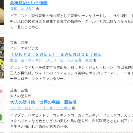
高橋悠治という怪物
青柳 いづみこ
著
ピアニスト、現代音楽の作曲家として音楽シーンをリードし、「水牛楽団」
率い現代の民衆音楽を追究する偉才の軌跡を、グールドとの比較などから初
て一冊にまとめる。
芸術・芸能
パン・エキゾチカ
ＴＯＫＹＯ ＳＷＥＥＴ ＧＷＥＮＤＯＬＩＮＥ
空山 基
／
ロッキン・ジェリービーン
／
寺田 克也
著
ジョン・ウィリーを敬愛する空山基、ロッキン・ジェリービーン、寺田克也
三人が再集結。ウィリーのフェティッシュ美学をポップにブースト。トーキ
ー発エロティック・ファンタジー。
芸術・芸能
大人の塗り絵
大人の塗り絵 世界の鳥編 新装版
Ｊ・グールド
／
Ｊ・Ｊ・オーデュボン
画
ハヤブサ、ハマヒメドリ、ゴシキノジコ、カラニジキジ、フラミンゴ、カッ
ョクペリカンなど色とりどりの美しい鳥の塗り絵。自然環境とともに端正に
き生きと描かれた原画が魅力の一冊。