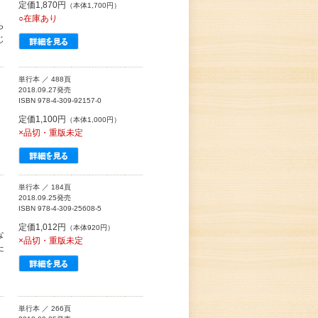
定価1,870円
（本体1,700円）
○在庫あり
ら
じ
単行本 ／ 488頁
2018.09.27発売
ISBN 978-4-309-92157-0
定価1,100円
（本体1,000円）
×品切・重版未定
単行本 ／ 184頁
2018.09.25発売
ISBN 978-4-309-25608-5
定価1,012円
（本体920円）
な
×品切・重版未定
た
単行本 ／ 266頁