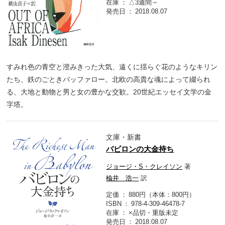
在庫
△3週間～
発売日
2018.08.07
すみれ色の青空と澄みきった大気、遠くに揺らぐ花のようなキリン
たち、鉄のごときバッファロー。北欧の高貴な魂によって綴られ
る、大地と動物と男と女の豊かな交歓。20世紀エッセイ文学の金
字塔。
文庫・新書
バビロンの大金持ち
ジョージ・S・クレイソン
著
楡井 浩一
訳
定価
880円（本体：800円）
ISBN
978-4-309-46478-7
在庫
×品切・重版未定
発売日
2018.08.07