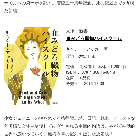
号で月への第一歩を記す。着陸五十周年記念、死の記述までを加え
た新編。
文庫・新書
血みどろ臓物ハイスクール
キャシー・アッカー
著
渡辺 佐智江
訳
定価
1,320円（本体：1,200円）
ISBN
978-4-309-46484-8
在庫
×品切
発売日
2018.12.06
少女ジェイニーの性をめぐる彷徨譚。詩、日記、戯曲、イラストな
ど多様な文体を駆使して紡ぎだされる重層的物語は、やがて神話的
世界へ広がっていく。最終３章の配列を正した決定版！