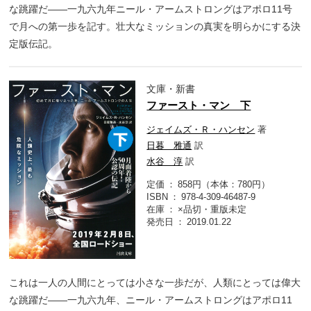
な跳躍だ――一九六九年ニール・アームストロングはアポロ11号
で月への第一歩を記す。壮大なミッションの真実を明らかにする決
定版伝記。
文庫・新書
ファースト・マン 下
ジェイムズ・Ｒ・ハンセン
著
日暮 雅通
訳
水谷 淳
訳
定価
858円（本体：780円）
ISBN
978-4-309-46487-9
在庫
×品切・重版未定
発売日
2019.01.22
これは一人の人間にとっては小さな一歩だが、人類にとっては偉大
な跳躍だ――一九六九年、ニール・アームストロングはアポロ11