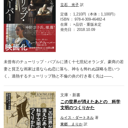
立石 光子
訳
定価
1,210円（本体：1,100円）
ISBN
978-4-309-46482-4
在庫
×品切・重版未定
発売日
2018.10.09
未曾有のチューリップ・バブルに湧く十七世紀オランダ。豪商の若
妻と貧乏な画家は道ならぬ恋に落ち、神をも怖れぬ謀略を思いつ
く。過熱するチューリップ熱と不倫の炎の行き着く先は――。
文庫・新書
この世界が消えたあとの 科学
文明のつくりかた
ルイス・ダートネル
著
東郷 えりか
訳