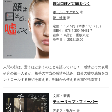
顔は口ほどに嘘をつく
ポール・エクマン
著
菅 靖彦
訳
定価
1,265円（本体：1,150円）
ISBN
978-4-309-46481-7
在庫
×品切・重版未定
発売日
2018.10.09
人間の顔は、驚くほど多くのことを語っている！ 感情とその表現
研究の第一人者が、相手の本当の感情を読み、自分の嘘や感情をコ
ントロールする技術を教える、明日から使える画期的指南書！
文庫・新書
チューリップ・フィーバー
デボラ・モガー
著