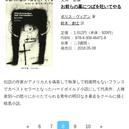
お前らの墓につばを吐いてやる
ボリス・ヴィアン
著
鈴木 創士
訳
定価
1,012円（本体：920円）
ISBN
978-4-309-46471-8
在庫
△3週間～
発売日
2018.05.08
伝説の作家がアメリカ人を偽装して執筆して戦後間もないフランス
で大ベストセラーとなったハードボイルド小説にして代表作。人種
差別への怒りにかりたてられる青年の明日なき暴走をクールに描く
暗黒小説。
«
6
7
8
9
10
»