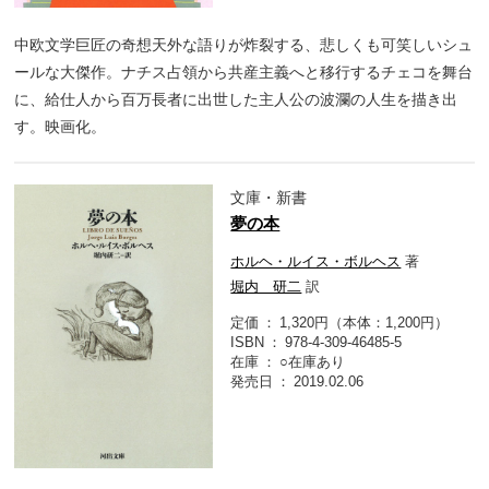
中欧文学巨匠の奇想天外な語りが炸裂する、悲しくも可笑しいシュ
ールな大傑作。ナチス占領から共産主義へと移行するチェコを舞台
に、給仕人から百万長者に出世した主人公の波瀾の人生を描き出
す。映画化。
文庫・新書
夢の本
ホルヘ・ルイス・ボルヘス
著
堀内 研二
訳
定価
1,320円（本体：1,200円）
ISBN
978-4-309-46485-5
在庫
○在庫あり
発売日
2019.02.06