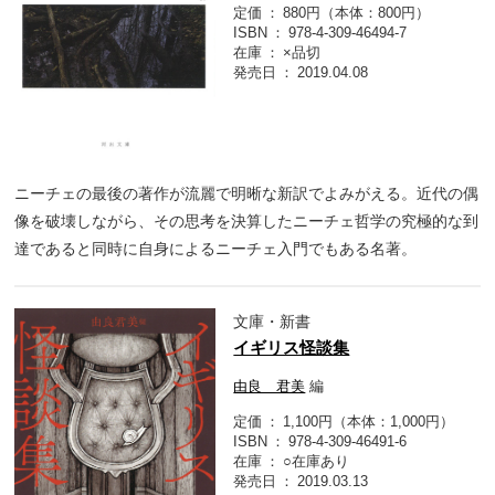
定価
880円（本体：800円）
ISBN
978-4-309-46494-7
在庫
×品切
発売日
2019.04.08
ニーチェの最後の著作が流麗で明晰な新訳でよみがえる。近代の偶
像を破壊しながら、その思考を決算したニーチェ哲学の究極的な到
達であると同時に自身によるニーチェ入門でもある名著。
文庫・新書
イギリス怪談集
由良 君美
編
定価
1,100円（本体：1,000円）
ISBN
978-4-309-46491-6
在庫
○在庫あり
発売日
2019.03.13