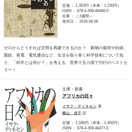
定価
1,353円（本体：1,230円）
ISBN
978-4-309-46480-0
在庫
△3週間～
発売日
2018.09.06
ゼロからどうすれば文明を再建できるのか？ 穀物の栽培や紡績、
製鉄、発電、電気通信など、生活を取り巻く科学技術について知
り、「科学とは何か？」を考える、世界十五カ国で刊行のベストセ
ラー！
文庫・新書
アフリカの日々
イサク・ディネセン
著
横山 貞子
訳
定価
1,595円（本体：1,450円）
ISBN
978-4-309-46477-0