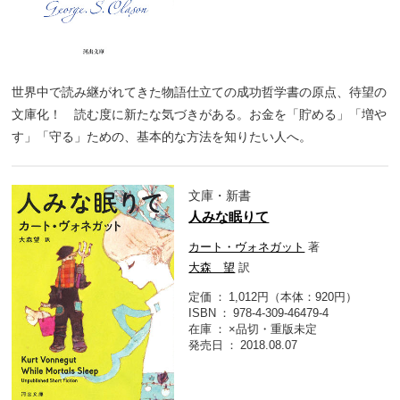
世界中で読み継がれてきた物語仕立ての成功哲学書の原点、待望の
文庫化！ 読む度に新たな気づきがある。お金を「貯める」「増や
す」「守る」ための、基本的な方法を知りたい人へ。
文庫・新書
人みな眠りて
カート・ヴォネガット
著
大森 望
訳
定価
1,012円（本体：920円）
ISBN
978-4-309-46479-4
在庫
×品切・重版未定
発売日
2018.08.07