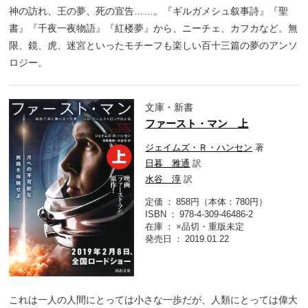
神の訪れ、王の夢、死の宣告……。『ギルガメシュ叙事詩』『聖
書』『千夜一夜物語』『紅楼夢』から、ニーチェ、カフカなど。無
限、鏡、虎、迷宮といったモチーフも楽しい百十三篇の夢のアンソ
ロジー。
文庫・新書
ファースト・マン 上
ジェイムズ・Ｒ・ハンセン
著
日暮 雅通
訳
水谷 淳
訳
定価
858円（本体：780円）
ISBN
978-4-309-46486-2
在庫
×品切・重版未定
発売日
2019.01.22
これは一人の人間にとっては小さな一歩だが、人類にとっては偉大