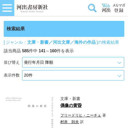
検索結果
[ ジャンル：
文庫・新書／河出文庫／海外の作品
]の検索結果
該当商品
585
件中
141
～
160
件を表示
並び替え
表示件数
文庫・新書
偶像の黄昏
フリードリヒ・ニーチェ
著
村井 則夫
訳