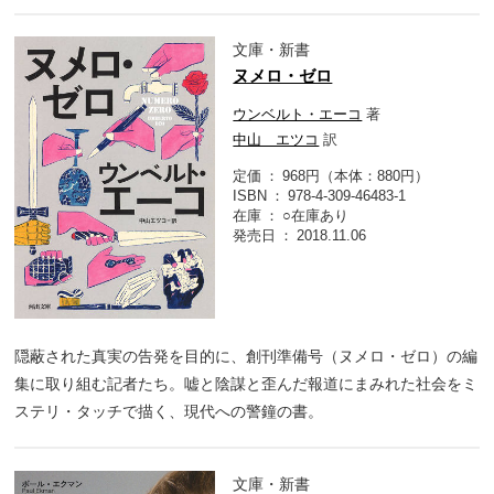
文庫・新書
ヌメロ・ゼロ
ウンベルト・エーコ
著
中山 エツコ
訳
定価
968円（本体：880円）
ISBN
978-4-309-46483-1
在庫
○在庫あり
発売日
2018.11.06
隠蔽された真実の告発を目的に、創刊準備号（ヌメロ・ゼロ）の編
集に取り組む記者たち。嘘と陰謀と歪んだ報道にまみれた社会をミ
ステリ・タッチで描く、現代への警鐘の書。
文庫・新書