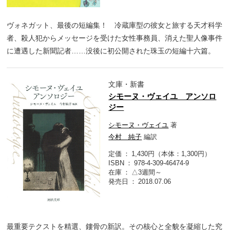
ヴォネガット、最後の短編集！ 冷蔵庫型の彼女と旅する天才科学
者、殺人犯からメッセージを受けた女性事務員、消えた聖人像事件
に遭遇した新聞記者……没後に初公開された珠玉の短編十六篇。
文庫・新書
シモーヌ・ヴェイユ アンソロ
ジー
シモーヌ・ヴェイユ
著
今村 純子
編訳
定価
1,430円（本体：1,300円）
ISBN
978-4-309-46474-9
在庫
△3週間～
発売日
2018.07.06
最重要テクストを精選、鏤骨の新訳。その核心と全貌を凝縮した究