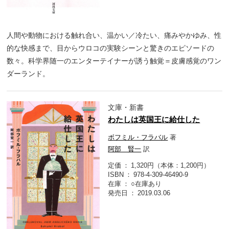
人間や動物における触れ合い、温かい／冷たい、痛みやかゆみ、性
的な快感まで、目からウロコの実験シーンと驚きのエピソードの
数々。科学界随一のエンターテイナーが誘う触覚＝皮膚感覚のワン
ダーランド。
文庫・新書
わたしは英国王に給仕した
ボフミル・フラバル
著
阿部 賢一
訳
定価
1,320円（本体：1,200円）
ISBN
978-4-309-46490-9
在庫
○在庫あり
発売日
2019.03.06