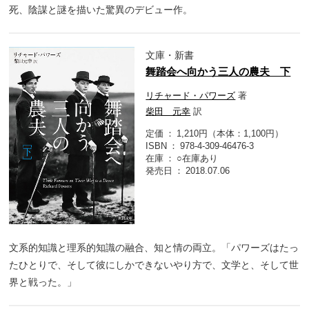
死、陰謀と謎を描いた驚異のデビュー作。
文庫・新書
舞踏会へ向かう三人の農夫 下
リチャード・パワーズ
著
柴田 元幸
訳
定価
1,210円（本体：1,100円）
ISBN
978-4-309-46476-3
在庫
○在庫あり
発売日
2018.07.06
文系的知識と理系的知識の融合、知と情の両立。「パワーズはたっ
たひとりで、そして彼にしかできないやり方で、文学と、そして世
界と戦った。」