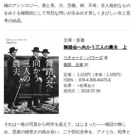
極のアンソロジー。善と美、力、労働、神、不幸、非人格的なもの
をめぐる極限的にして苛烈な問いが生み出す美しくきびしい生と思
考の結晶。
文庫・新書
舞踏会へ向かう三人の農夫 上
リチャード・パワーズ
著
柴田 元幸
訳
定価
1,210円（本体：1,100円）
ISBN
978-4-309-46475-6
在庫
○在庫あり
発売日
2018.07.06
それは一枚の写真から時空を超えて、はじまった――物語の愉し
み、思索の緻密さの絡み合い。二十世紀全体を、アメリカ、戦争と