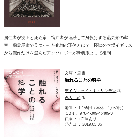
居住者が次々と死ぬ家、宿泊者が連続して身投げする蒸気船の客
室、幽霊屋敷で見つかった化物の正体とは？ 怪談の本場イギリス
から傑作だけを選んだアンソロジーが新装版として復刊！
文庫・新書
触れることの科学
デイヴィッド・Ｊ・リンデン
著
岩坂 彰
訳
定価
1,155円（本体：1,050円）
ISBN
978-4-309-46489-3
在庫
○在庫あり
発売日
2019.03.06