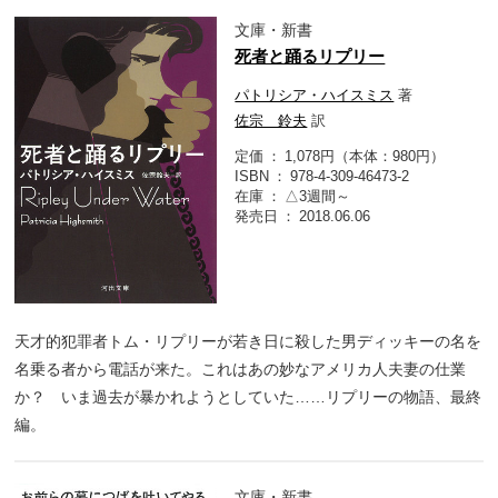
文庫・新書
死者と踊るリプリー
パトリシア・ハイスミス
著
佐宗 鈴夫
訳
定価
1,078円（本体：980円）
ISBN
978-4-309-46473-2
在庫
△3週間～
発売日
2018.06.06
天才的犯罪者トム・リプリーが若き日に殺した男ディッキーの名を
名乗る者から電話が来た。これはあの妙なアメリカ人夫妻の仕業
か？ いま過去が暴かれようとしていた……リプリーの物語、最終
編。
文庫・新書