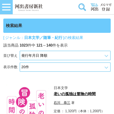
検索結果
[ ジャンル：
日本文学／随筆・紀行
]の検索結果
該当商品
1023
件中
121
～
140
件を表示
並び替え
表示件数
日本文学
老いの孤独は冒険の時間
石川 恭三
著
定価
1,320円（本体：1,200円）