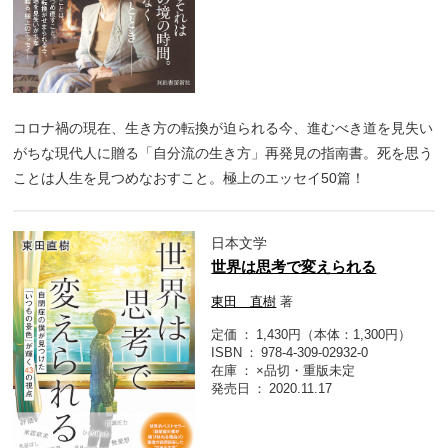
コロナ禍の現在、生き方の転換が迫られる今、進むべき道を見失い
がちな現代人に贈る「自分流の生き方」再発見の指南書。死を思う
ことは人生を見つめなおすこと。極上のエッセイ50篇！
日本文学
世界は思考で変えられる
東田 直樹
著
定価
1,430円（本体：1,300円）
ISBN
978-4-309-02932-0
在庫
×品切・重版未定
発売日
2020.11.17