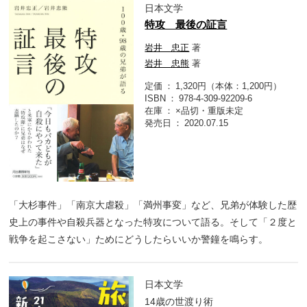
日本文学
特攻 最後の証言
岩井 忠正
著
岩井 忠熊
著
定価
1,320円（本体：1,200円）
ISBN
978-4-309-92209-6
在庫
×品切・重版未定
発売日
2020.07.15
「大杉事件」「南京大虐殺」「満州事変」など、兄弟が体験した歴
史上の事件や自殺兵器となった特攻について語る。そして「２度と
戦争を起こさない」ためにどうしたらいいか警鐘を鳴らす。
日本文学
14歳の世渡り術