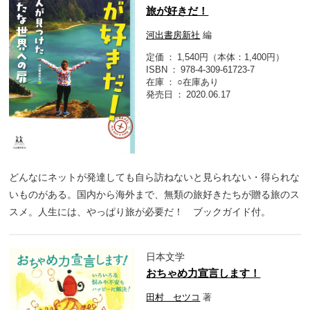
旅が好きだ！
河出書房新社
編
定価
1,540円（本体：1,400円）
ISBN
978-4-309-61723-7
在庫
○在庫あり
発売日
2020.06.17
どんなにネットが発達しても自ら訪ねないと見られない・得られな
いものがある。国内から海外まで、無類の旅好きたちが贈る旅のス
スメ。人生には、やっぱり旅が必要だ！ ブックガイド付。
日本文学
おちゃめ力宣言します！
田村 セツコ
著