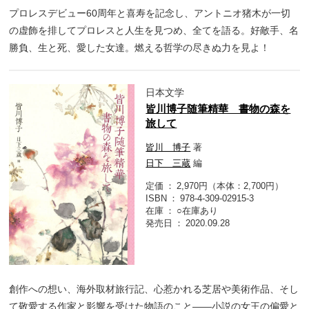
プロレスデビュー60周年と喜寿を記念し、アントニオ猪木が一切
の虚飾を排してプロレスと人生を見つめ、全てを語る。好敵手、名
勝負、生と死、愛した女達。燃える哲学の尽きぬ力を見よ！
日本文学
皆川博子随筆精華 書物の森を
旅して
皆川 博子
著
日下 三蔵
編
定価
2,970円（本体：2,700円）
ISBN
978-4-309-02915-3
在庫
○在庫あり
発売日
2020.09.28
創作への想い、海外取材旅行記、心惹かれる芝居や美術作品、そし
て敬愛する作家と影響を受けた物語のこと――小説の女王の偏愛と