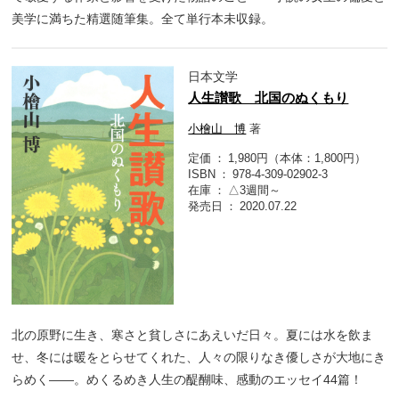
美学に満ちた精選随筆集。全て単行本未収録。
日本文学
人生讃歌 北国のぬくもり
小檜山 博
著
定価
1,980円（本体：1,800円）
ISBN
978-4-309-02902-3
在庫
△3週間～
発売日
2020.07.22
北の原野に生き、寒さと貧しさにあえいだ日々。夏には水を飲ま
せ、冬には暖をとらせてくれた、人々の限りなき優しさが大地にき
らめく――。めくるめき人生の醍醐味、感動のエッセイ44篇！