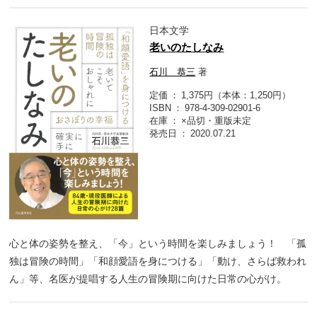
日本文学
老いのたしなみ
石川 恭三
著
定価
1,375円（本体：1,250円）
ISBN
978-4-309-02901-6
在庫
×品切・重版未定
発売日
2020.07.21
心と体の姿勢を整え、「今」という時間を楽しみましょう！ 「孤
独は冒険の時間」「和顔愛語を身につける」「動け、さらば救われ
ん」等、名医が提唱する人生の冒険期に向けた日常の心がけ。