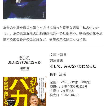
反骨の生涯を茶目っ気たっぷりに語った貴重な講演「私の生いた
ち」、あの東京五輪の記録映画批判への反批判や、映画愚劣化を危
惧する国会答弁の全記録など、衝撃の未収録エッセイ集。
文庫・新書
河出新書
そして、みんなバカになった
橋本 治
著
定価
924円（本体：840円）
ISBN
978-4-309-63119-6
在庫
○在庫あり
発売日
2020.04.27