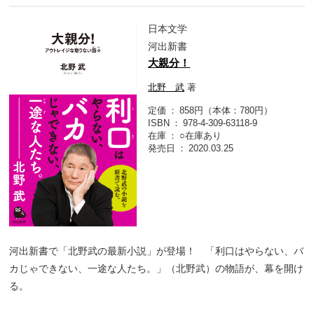
日本文学
河出新書
大親分！
北野 武
著
定価
858円（本体：780円）
ISBN
978-4-309-63118-9
在庫
○在庫あり
発売日
2020.03.25
河出新書で「北野武の最新小説」が登場！ 「利口はやらない、バ
カじゃできない、一途な人たち。」（北野武）の物語が、幕を開け
る。