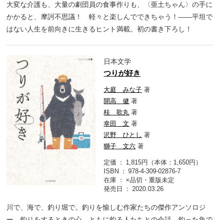
大変な介護も、大量の劇団員の食事作りも、〈亜土ちゃん〉の手に
かかると、摩訶不思議！ 軽々と楽しんでできちゃう！――平坦で
はない人生を前向きに生きるヒント満載。初の書き下ろし！
日本文学
つりが好き
大庭 みな子
著
開高 健
著
桂 歌丸
著
幸田 文
著
沢野 ひとし
著
獅子 文六
著
定価
1,815円（本体：1,650円）
ISBN
978-4-309-02876-7
在庫
×品切・重版未定
発売日
2020.03.26
川で、海で、釣り堀で。釣りを愉しむ作家たちの傑作アンソロジ
ー。釣りをするときの心、ともに釣る人たちとの会話、釣った魚で