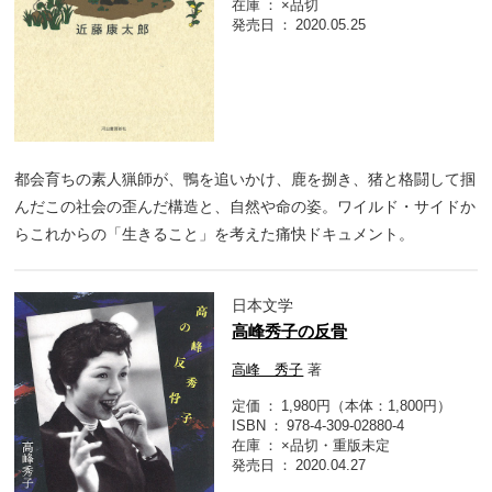
在庫
×品切
発売日
2020.05.25
都会育ちの素人猟師が、鴨を追いかけ、鹿を捌き、猪と格闘して掴
んだこの社会の歪んだ構造と、自然や命の姿。ワイルド・サイドか
らこれからの「生きること」を考えた痛快ドキュメント。
日本文学
高峰秀子の反骨
高峰 秀子
著
定価
1,980円（本体：1,800円）
ISBN
978-4-309-02880-4
在庫
×品切・重版未定
発売日
2020.04.27