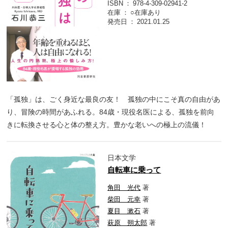
ISBN
978-4-309-02941-2
在庫
○在庫あり
発売日
2021.01.25
「孤独」は、ごく身近な最良の友！ 孤独の中にこそ真の自由があ
り、冒険の時間があふれる。84歳・現役名医による、孤独を前向
きに転換させる心と体の整え方。豊かな老いへの極上の流儀！
日本文学
自転車に乗って
角田 光代
著
柴田 元幸
著
夏目 漱石
著
萩原 朔太郎
著