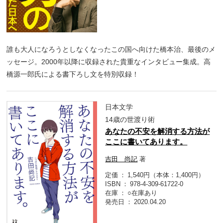
誰も大人になろうとしなくなったこの国へ向けた橋本治、最後のメ
ッセージ。2000年以降に収録された貴重なインタビュー集成。高
橋源一郎氏による書下ろし文を特別収録！
日本文学
14歳の世渡り術
あなたの不安を解消する方法が
ここに書いてあります。
吉田 尚記
著
定価
1,540円（本体：1,400円）
ISBN
978-4-309-61722-0
在庫
○在庫あり
発売日
2020.04.20