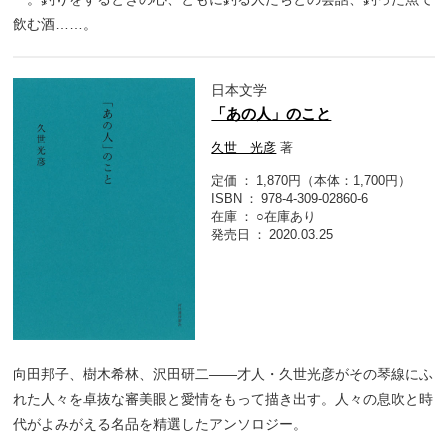
飲む酒……。
日本文学
「あの人」のこと
久世 光彦
著
定価
1,870円（本体：1,700円）
ISBN
978-4-309-02860-6
在庫
○在庫あり
発売日
2020.03.25
向田邦子、樹木希林、沢田研二――才人・久世光彦がその琴線にふ
れた人々を卓抜な審美眼と愛情をもって描き出す。人々の息吹と時
代がよみがえる名品を精選したアンソロジー。