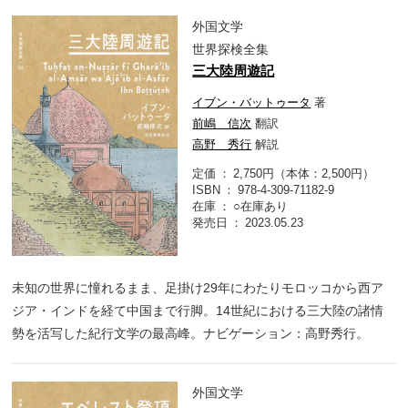
外国文学
世界探検全集
三大陸周遊記
イブン・バットゥータ
著
前嶋 信次
翻訳
高野 秀行
解説
定価
2,750円（本体：2,500円）
ISBN
978-4-309-71182-9
在庫
○在庫あり
発売日
2023.05.23
未知の世界に憧れるまま、足掛け29年にわたりモロッコから西ア
ジア・インドを経て中国まで行脚。14世紀における三大陸の諸情
勢を活写した紀行文学の最高峰。ナビゲーション：高野秀行。
外国文学