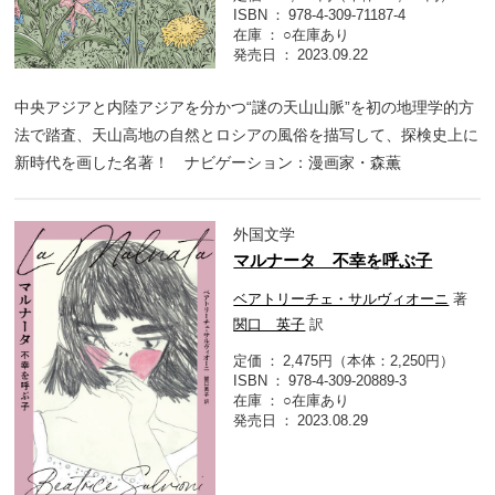
ISBN
978-4-309-71187-4
在庫
○在庫あり
発売日
2023.09.22
中央アジアと内陸アジアを分かつ“謎の天山山脈”を初の地理学的方
法で踏査、天山高地の自然とロシアの風俗を描写して、探検史上に
新時代を画した名著！ ナビゲーション：漫画家・森薫
外国文学
マルナータ 不幸を呼ぶ子
ベアトリーチェ・サルヴィオーニ
著
関口 英子
訳
定価
2,475円（本体：2,250円）
ISBN
978-4-309-20889-3
在庫
○在庫あり
発売日
2023.08.29