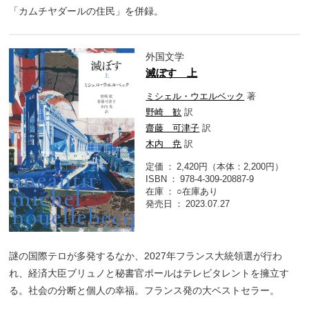
「カムチヤダールの住民」を併録。
外国文学
滅ぼす 上
ミシェル・ウエルベック
著
野崎 歓
訳
齋藤 可津子
訳
木内 尭
訳
定価
2,420円（本体：2,200円）
ISBN
978-4-309-20887-9
在庫
○在庫あり
発売日
2023.07.27
謎の国際テロが多発するなか、2027年フランス大統領選が行わ
れ、経済大臣ブリュノと秘書官ポールはテレビタレントを擁立す
る。社会の分断と個人の幸福。フランス発の大ベストセラー。