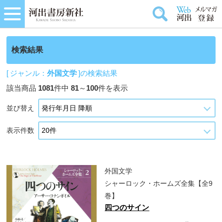
検索結果
[ ジャンル：
外国文学
]の検索結果
該当商品
1081
件中
81
～
100
件を表示
並び替え
表示件数
外国文学
シャーロック・ホームズ全集【全9
巻】
四つのサイン