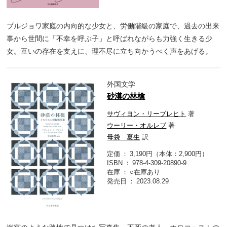
ブルジョワ家庭の内向的な少女と、労働階級の家庭で、過去の出来
事から世間に「不幸を呼ぶ子」と呼ばれながらも力強く生きる少
女。互いの存在を支えに、理不尽に立ち向かうべく声をあげる。
外国文学
砂漠の林檎
サヴィヨン・リーブレヒト
著
ウーリー・オルレブ
著
母袋 夏生
訳
定価
3,190円（本体：2,900円）
ISBN
978-4-309-20890-9
在庫
○在庫あり
発売日
2023.08.29