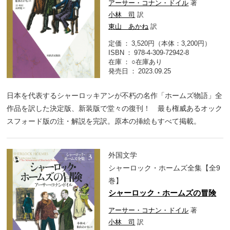
アーサー・コナン・ドイル
著
小林 司
訳
東山 あかね
訳
定価
3,520円（本体：3,200円）
ISBN
978-4-309-72942-8
在庫
○在庫あり
発売日
2023.09.25
日本を代表するシャーロッキアンが不朽の名作「ホームズ物語」全
作品を訳した決定版、新装版で堂々の復刊！ 最も権威あるオック
スフォード版の注・解説を完訳。原本の挿絵もすべて掲載。
外国文学
シャーロック・ホームズ全集【全9
巻】
シャーロック・ホームズの冒険
アーサー・コナン・ドイル
著
小林 司
訳