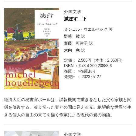
外国文学
滅ぼす 下
ミシェル・ウエルベック
著
野崎 歓
訳
齋藤 可津子
訳
木内 尭
訳
定価
2,585円（本体：2,350円）
ISBN
978-4-309-20888-6
在庫
○在庫あり
発売日
2023.07.27
経済大臣の秘書官ポールは、諜報機関で重きをなした父や家族と関
係を修復する。冷え切った妻との間に見える光。絶望的な世界で生
きる個人の自由の果てを描く作家による現代の愛の物語。
外国文学