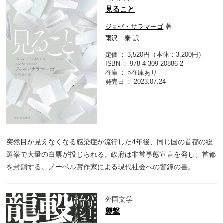
見ること
ジョゼ・サラマーゴ
著
雨沢 泰
訳
定価
3,520円（本体：3,200円）
ISBN
978-4-309-20886-2
在庫
○在庫あり
発売日
2023.07.24
突然目が見えなくなる感染症が流行した4年後、同じ国の首都の総
選挙で大量の白票が投じられる。政府は非常事態宣言を発し、首都
を封鎖する。ノーベル賞作家による現代社会への警鐘の書。
外国文学
襲撃