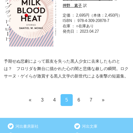
押野 素子
訳
定価
2,695円（本体：2,450円）
ISBN
978-4-309-20878-7
在庫
○在庫あり
発売日
2023.04.27
予期せぬ悲劇によって親友を失った黒人少女に去来したものと
は？ フロリダを舞台に描かれた心の闇と悲痛な赦しの瞬間。ロク
サーヌ・ゲイらが激賞する黒人文学の新世代による衝撃の短篇集。
«
3
4
5
6
7
»
河出書房新社
河出文庫