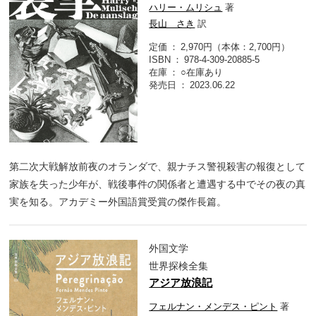
ハリー・ムリシュ
著
長山 さき
訳
定価
2,970円（本体：2,700円）
ISBN
978-4-309-20885-5
在庫
○在庫あり
発売日
2023.06.22
第二次大戦解放前夜のオランダで、親ナチス警視殺害の報復として
家族を失った少年が、戦後事件の関係者と遭遇する中でその夜の真
実を知る。アカデミー外国語賞受賞の傑作長篇。
外国文学
世界探検全集
アジア放浪記
フェルナン・メンデス・ピント
著