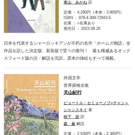
東山 あかね
訳
定価
4,290円（本体：3,900円）
ISBN
978-4-309-72943-5
在庫
○在庫あり
発売日
2023.09.25
日本を代表するシャーロッキアンが不朽の名作「ホームズ物語」全
作品を訳した決定版、新装版で堂々の復刊！ 最も権威あるオック
スフォード版の注・解説を完訳。原本の挿絵もすべて掲載。
外国文学
世界探検全集
天山紀行
ピョートル・セミョーノフ=チャン＝
シャンスキイ
著
樹下 節
訳
森 薫
解説
定価
2,530円（本体：2,300円）