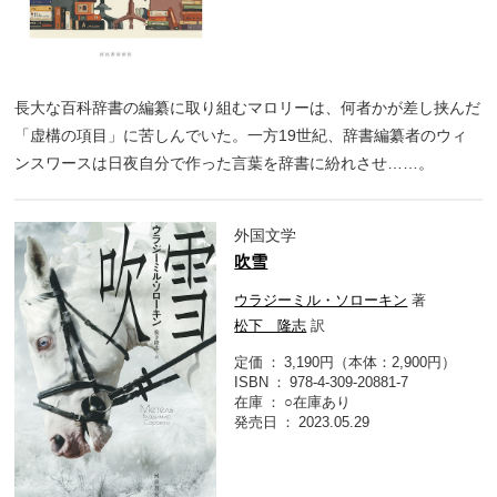
長大な百科辞書の編纂に取り組むマロリーは、何者かが差し挟んだ
「虚構の項目」に苦しんでいた。一方19世紀、辞書編纂者のウィ
ンスワースは日夜自分で作った言葉を辞書に紛れさせ……。
外国文学
吹雪
ウラジーミル・ソローキン
著
松下 隆志
訳
定価
3,190円（本体：2,900円）
ISBN
978-4-309-20881-7
在庫
○在庫あり
発売日
2023.05.29