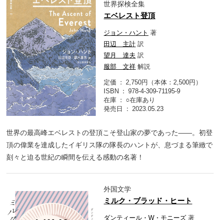
世界探検全集
エベレスト登頂
ジョン・ハント
著
田辺 主計
訳
望月 達夫
訳
服部 文祥
解説
定価
2,750円（本体：2,500円）
ISBN
978-4-309-71195-9
在庫
○在庫あり
発売日
2023.05.23
世界の最高峰エベレストの登頂こそ登山家の夢であった――。初登
頂の偉業を達成したイギリス隊の隊長のハントが、息づまる筆緻で
刻々と迫る世紀の瞬間を伝える感動の名著！
外国文学
ミルク・ブラッド・ヒート
ダンティール・W・モニーズ
著