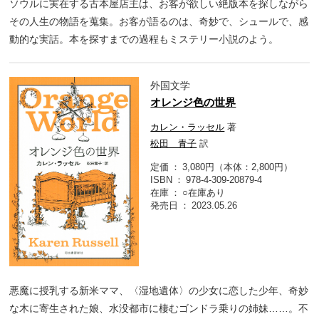
ソウルに実在する古本屋店主は、お客が欲しい絶版本を探しながら
その人生の物語を蒐集。お客が語るのは、奇妙で、シュールで、感
動的な実話。本を探すまでの過程もミステリー小説のよう。
外国文学
オレンジ色の世界
カレン・ラッセル
著
松田 青子
訳
定価
3,080円（本体：2,800円）
ISBN
978-4-309-20879-4
在庫
○在庫あり
発売日
2023.05.26
悪魔に授乳する新米ママ、〈湿地遺体〉の少女に恋した少年、奇妙
な木に寄生された娘、水没都市に棲むゴンドラ乗りの姉妹……。不