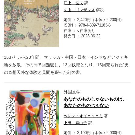
江上 波夫
訳
丸山 ゴンザレス
解説
定価
2,420円（本体：2,200円）
ISBN
978-4-309-71183-6
在庫
○在庫あり
発売日
2023.06.22
1537年から20年間、マラッカ・中国・日本・インドなどアジア各
地を放浪、その間“5回難破し、13回奴隷となり、16回売られた”男
の奇想天外な体験と見聞を綴った幻の書。
外国文学
あなたのものじゃないものは、
あなたのものじゃない
ヘレン・オイェイェミ
著
上田 麻由子
訳
定価
3,190円（本体：2,900円）