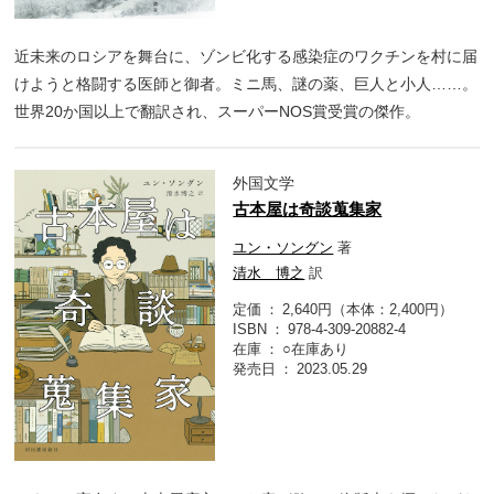
近未来のロシアを舞台に、ゾンビ化する感染症のワクチンを村に届
けようと格闘する医師と御者。ミニ馬、謎の薬、巨人と小人……。
世界20か国以上で翻訳され、スーパーNOS賞受賞の傑作。
外国文学
古本屋は奇談蒐集家
ユン・ソングン
著
清水 博之
訳
定価
2,640円（本体：2,400円）
ISBN
978-4-309-20882-4
在庫
○在庫あり
発売日
2023.05.29