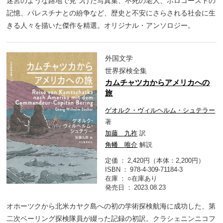
迷宮のような路地で見つけた写真集、不死の老人、ホロコーストの
記憶、パレスチナとの紛争など、歴史と不安にさらされる社会に生
きる人々を描いた傑作を精選。オリジナル・アンソロジー。
外国文学
世界探検全集
カムチャツカからアメリカへの
旅
ゲオルク・ヴィルヘルム・シュテラー
著
加藤 九祚
訳
角幡 唯介
解説
定価
2,420円（本体：2,200円）
ISBN
978-4-309-71184-3
在庫
○在庫あり
発売日
2023.08.23
オホーツクから北米カヤク島への初の学術探検航海に成功した、第
二次ベーリング探検隊員が綴った記録の初訳。クラシェニンニコフ