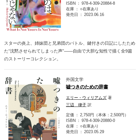
ISBN
978-4-309-20884-8
在庫
○在庫あり
発売日
2023.06.16
スターの炎上、姉妹団と兄弟団のバトル、鍵付きの日記にしたため
た“沈黙させられてしまった声”――自由で大胆な知性で描く全9篇
のストーリーコレクション。
外国文学
嘘つきのための辞書
エリー・ウィリアムズ
著
三辺 律子
訳
定価
2,750円（本体：2,500円）
ISBN
978-4-309-20880-0
在庫
○在庫あり
発売日
2023.05.29