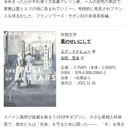
冷めきった心がすれ違う大富豪クレソン家。一人の女性の来訪で、
屋敷は愛とエゴの渦に呑まれていく──。奇跡的に発見されフラン
スを揺るがした、フランソワーズ・サガン幻の未発表長編。
外国文学
星のせいにして
エマ・ドナヒュー
著
吉田 育未
訳
定価
2,750円（本体：2,500円）
ISBN
978-4-309-20841-1
在庫
○在庫あり
発売日
2021.11.26
スペイン風邪が猛威を振るう1918年ダブリン。小さな産婦人科病
室で、彼女たちは「生命」を守るために闘った――。「今」を突き