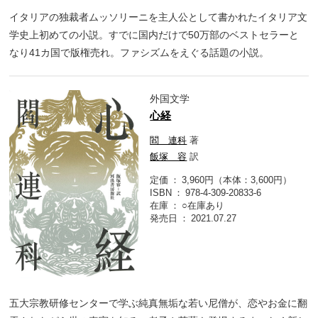
イタリアの独裁者ムッソリーニを主人公として書かれたイタリア文
学史上初めての小説。すでに国内だけで50万部のベストセラーと
なり41カ国で版権売れ。ファシズムをえぐる話題の小説。
外国文学
心経
閻 連科
著
飯塚 容
訳
定価
3,960円（本体：3,600円）
ISBN
978-4-309-20833-6
在庫
○在庫あり
発売日
2021.07.27
五大宗教研修センターで学ぶ純真無垢な若い尼僧が、恋やお金に翻