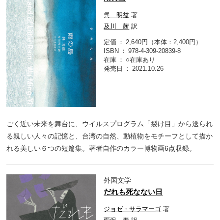
呉 明益
著
及川 茜
訳
定価
2,640円（本体：2,400円）
ISBN
978-4-309-20839-8
在庫
○在庫あり
発売日
2021.10.26
ごく近い未来を舞台に、ウイルスプログラム「裂け目」から送られ
る親しい人々の記憶と、台湾の自然、動植物をモチーフとして描か
れる美しい６つの短篇集。著者自作のカラー博物画6点収録。
外国文学
だれも死なない日
ジョゼ・サラマーゴ
著