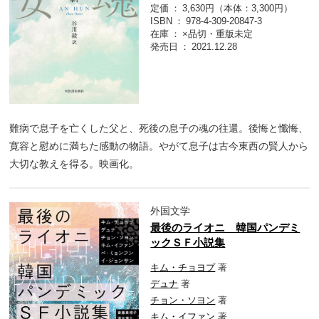
定価
3,630円（本体：3,300円）
ISBN
978-4-309-20847-3
在庫
×品切・重版未定
発売日
2021.12.28
難病で息子を亡くした父と、死後の息子の魂の往還。後悔と懺悔、
寛容と慰めに満ちた感動の物語。やがて息子は古今東西の賢人から
大切な教えを得る。映画化。
外国文学
最後のライオニ 韓国パンデミ
ックＳＦ小説集
キム・チョヨプ
著
デュナ
著
チョン・ソヨン
著
キム・イファン
著