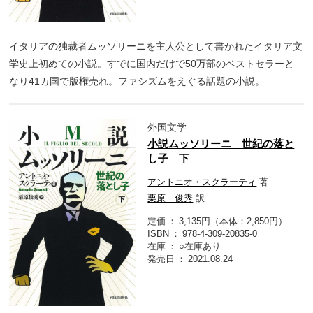
イタリアの独裁者ムッソリーニを主人公として書かれたイタリア文
学史上初めての小説。すでに国内だけで50万部のベストセラーと
なり41カ国で版権売れ。ファシズムをえぐる話題の小説。
外国文学
小説ムッソリーニ 世紀の落と
し子 下
アントニオ・スクラーティ
著
栗原 俊秀
訳
定価
3,135円（本体：2,850円）
ISBN
978-4-309-20835-0
在庫
○在庫あり
発売日
2021.08.24