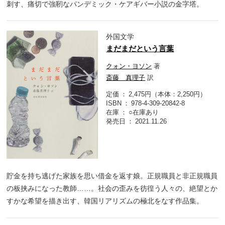
刺す、痛切で強靭なパンデミック・ケアギバー小説の金字塔。
外国文学
まだまだという言葉
クォン・ヨソン
著
斎藤 真理子
訳
定価
2,475円（本体：2,250円）
ISBN
978-4-309-20842-8
在庫
○在庫あり
発売日
2021.11.26
貯金を持ち逃げた家族を思い借金を返す娘。正規職員と非正規職員
の板挟みになった教師……。社会の歪みを彷徨う人々の、絶望とか
すかな希望を描き出す、韓国リアリズムの極北をなす作品集。