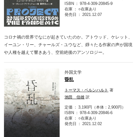
ISBN
978-4-309-20845-9
在庫
○在庫あり
発売日
2021.12.07
コロナ禍の世界でなにが起きていたのか。アトウッド、ケレット、
イーユン・リー、チャールズ・ユウなど、錚々たる作家の声が国境
や人種を越えて響きあう、空前絶後のアンソロジー。
外国文学
昏乱
トーマス・ベルンハルト
著
池田 信雄
訳
定価
3,190円（本体：2,900円）
ISBN
978-4-309-20846-6
在庫
○在庫あり
発売日
2021.12.02