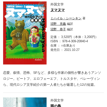
外国文学
ヌマヌマ
ミハイル・シーシキン
著
沼野 充義
編訳
沼野 恭子
編訳
定価
3,520円（本体：3,200円）
ISBN
978-4-309-20840-4
在庫
○在庫あり
発売日
2021.10.27
恋愛、叙情、恐怖、SFなど、多様な作家の個性が響きあうアンソ
ロジー。ビートフ、エロフェーエフ、トルスタヤ、ペレーヴィン
ら、現代ロシア文学紹介の第一人者たちが厳選した12の短篇。
外国文学
雨の島