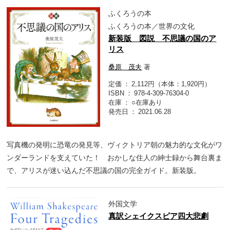
ふくろうの本
ふくろうの本／世界の文化
新装版 図説 不思議の国のア
リス
桑原 茂夫
著
定価
2,112円（本体：1,920円）
ISBN
978-4-309-76304-0
在庫
○在庫あり
発売日
2021.06.28
写真機の発明に恐竜の発見等、ヴィクトリア朝の魅力的な文化がワ
ンダーランドを支えていた！ おかしな住人の紳士録から舞台裏ま
で、アリスが迷い込んだ不思議の国の完全ガイド。新装版。
外国文学
真訳シェイクスピア四大悲劇