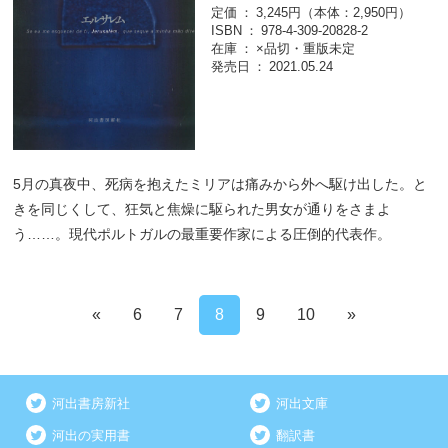
定価
3,245円（本体：2,950円）
ISBN
978-4-309-20828-2
在庫
×品切・重版未定
発売日
2021.05.24
5月の真夜中、死病を抱えたミリアは痛みから外へ駆け出した。と
きを同じくして、狂気と焦燥に駆られた男女が通りをさまよ
う……。現代ポルトガルの最重要作家による圧倒的代表作。
«
6
7
8
9
10
»
河出書房新社
河出文庫
河出の実用書
翻訳書