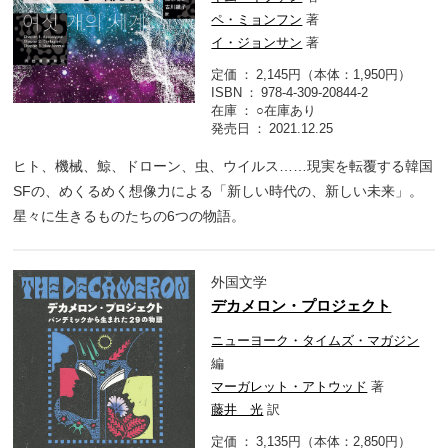
ペ・ミョンフン
著
イ・ジョンサン
著
定価
2,145円（本体：1,950円）
ISBN
978-4-309-20844-2
在庫
○在庫あり
発売日
2021.12.25
ヒト、機械、鯨、ドローン、虫、ウイルス……現実を転覆する韓国
SFの、めくるめく想像力による「新しい時代の、新しい未来」。
星々に生きるものたちの6つの物語。
外国文学
デカメロン・プロジェクト
ニューヨーク・タイムズ・マガジン
編
マーガレット・アトウッド
著
藤井 光
訳
定価
3,135円（本体：2,850円）