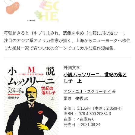
毎朝起きるとゴキブリまみれ、残飯を求めゴミ箱に飛び込む──。
注目のアジア系アメリカ作家が描く、上海からニューヨークへ移住
した極貧一家で育つ少女のダークでコミカルな連作短編集。
外国文学
小説ムッソリーニ 世紀の落と
し子 上
アントニオ・スクラーティ
著
栗原 俊秀
訳
定価
3,135円（本体：2,850円）
ISBN
978-4-309-20834-3
在庫
○在庫あり
発売日
2021.08.24