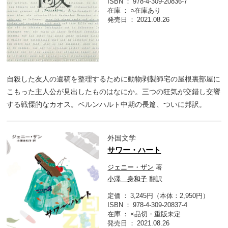
ISBN
978-4-309-20836-7
在庫
○在庫あり
発売日
2021.08.26
自殺した友人の遺稿を整理するために動物剥製師宅の屋根裏部屋に
こもった主人公が見出したものはなにか。三つの狂気が交錯し交響
する戦慄的なカオス。ベルンハルト中期の長篇、ついに邦訳。
外国文学
サワー・ハート
ジェニー・ザン
著
小澤 身和子
翻訳
定価
3,245円（本体：2,950円）
ISBN
978-4-309-20837-4
在庫
×品切・重版未定
発売日
2021.08.26