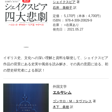
シェイクスピア
著
石井 美樹子
訳
定価
5,170円（本体：4,700円）
ISBN
978-4-309-20829-9
在庫
○在庫あり
発売日
2021.05.27
イギリス史、文化への深い理解と資料を駆使して、シェイクスピア
作品の背景にある史実や風俗を読み解き、その真の意図に迫る、初
の歴史研究者による新訳！
外国文学
エルサレム
ゴンサロ・Ｍ・タヴァレス
著
木下 眞穂
訳