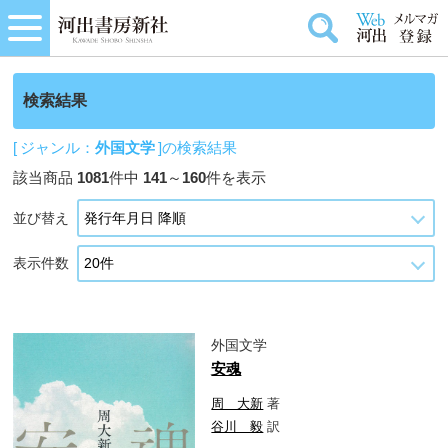
検索結果
[ ジャンル：
外国文学
]の検索結果
該当商品
1081
件中
141
～
160
件を表示
並び替え
表示件数
外国文学
安魂
周 大新
著
谷川 毅
訳