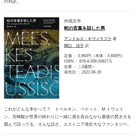
の邦訳。
外国文学
蛇の言葉を話した男
アンドルス・キヴィラフク
著
関口 涼子
訳
定価
3,960円（本体：3,600円）
ISBN
978-4-309-20827-5
在庫
△3週間～
発売日
2021.06.28
これがどんな本かって？ トールキン、ベケット、M.トウェイ
ン、宮崎駿が世界の終わりに一緒に酒を呑みながら最後の焚き火を
囲んで語ってる、そんな話さ。エストニア発壮大なファンタジー。