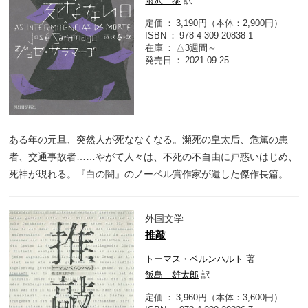
雨沢 泰
訳
定価
3,190円（本体：2,900円）
ISBN
978-4-309-20838-1
在庫
△3週間～
発売日
2021.09.25
ある年の元旦、突然人が死ななくなる。瀕死の皇太后、危篤の患
者、交通事故者……やがて人々は、不死の不自由に戸惑いはじめ、
死神が現れる。『白の闇』のノーベル賞作家が遺した傑作長篇。
外国文学
推敲
トーマス・ベルンハルト
著
飯島 雄太郎
訳
定価
3,960円（本体：3,600円）