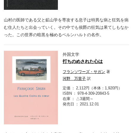
山村の医師である父と鉱山学を専攻する息子は特異な病と狂気を病
む住人たちと出会っていく。その中でも侯爵の狂気は果てしもなか
った。この世界の暗黒を極めるベルンハルトの名作。
外国文学
打ちのめされた心は
フランソワーズ・サガン
著
河野 万里子
訳
定価
2,112円（本体：1,920円）
ISBN
978-4-309-20843-5
在庫
△3週間～
発売日
2021.12.01