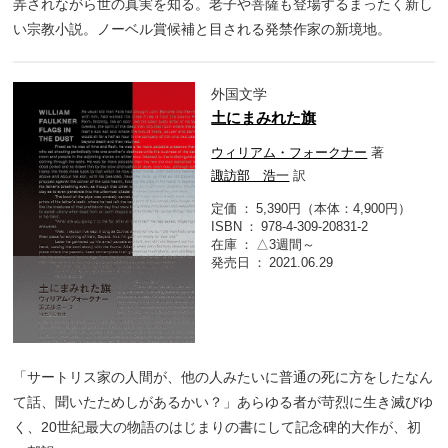
弄されながら世の真実を知る。老子や菩薩も登場するまったく新し
い宗教小説。ノーベル賞候補と目される発禁作家の新境地。
外国文学
土にまみれた旗
ウィリアム・フォークナー
著
諏訪部 浩一
訳
定価
5,390円（本体：4,900円）
ISBN
978-4-309-20831-2
在庫
△3週間～
発売日
2021.06.29
「サートリス家の人間が、他の人みたいに普通の死に方をしたなん
て話、聞いたためしがあるかい？」あらゆる者が苛烈に生き滅びゆ
く、20世紀最大の物語のはじまりの書にして記念碑的大作が、初