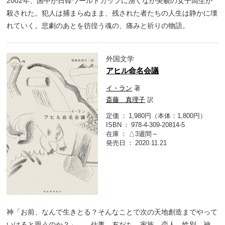
2002年、国中が日韓ワールドカップに湧くなか美貌の女子高生が
殺された。犯人は捕まらぬまま、残された者たちの人生は静かに壊
れていく。悲劇のあとを彷徨う魂の、痛みと祈りの物語。
外国文学
アヒル命名会議
イ・ラン
著
斎藤 真理子
訳
定価
1,980円（本体：1,800円）
ISBN
978-4-309-20814-5
在庫
△3週間～
発売日
2020.11.21
神「お前、なんで生きとる？そんなことで次の天地創造までやって
いけると思うのか？」――仕事、友だち、家族、恋人、性別、神