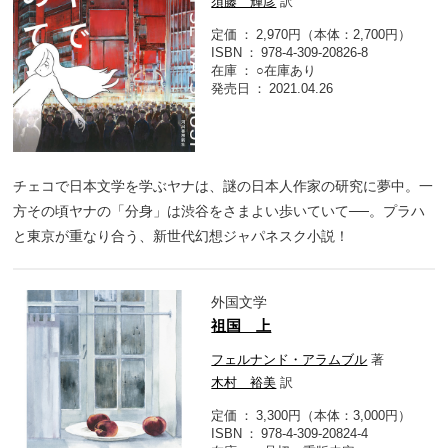
須藤 輝彦
訳
定価
2,970円（本体：2,700円）
ISBN
978-4-309-20826-8
在庫
○在庫あり
発売日
2021.04.26
チェコで日本文学を学ぶヤナは、謎の日本人作家の研究に夢中。一
方その頃ヤナの「分身」は渋谷をさまよい歩いていて──。プラハ
と東京が重なり合う、新世代幻想ジャパネスク小説！
外国文学
祖国 上
フェルナンド・アラムブル
著
木村 裕美
訳
定価
3,300円（本体：3,000円）
ISBN
978-4-309-20824-4