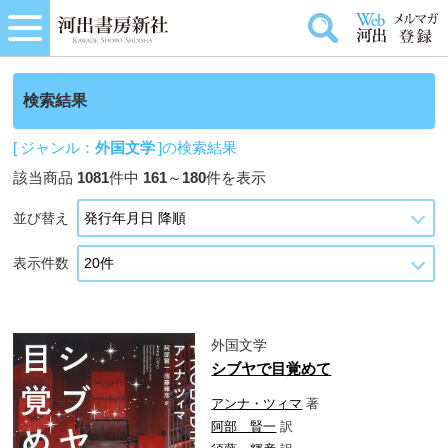
検索結果
[ ジャンル：
外国文学
]の検索結果
該当商品
1081
件中
161
～
180
件を表示
並び替え
表示件数
外国文学
シブヤで目覚めて
アンナ・ツィマ
著
阿部 賢一
訳