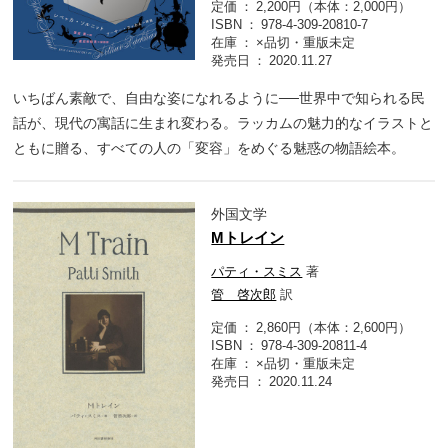
定価
2,200円（本体：2,000円）
ISBN
978-4-309-20810-7
在庫
×品切・重版未定
発売日
2020.11.27
いちばん素敵で、自由な姿になれるように──世界中で知られる民
話が、現代の寓話に生まれ変わる。ラッカムの魅力的なイラストと
ともに贈る、すべての人の「変容」をめぐる魅惑の物語絵本。
外国文学
Мトレイン
パティ・スミス
著
管 啓次郎
訳
定価
2,860円（本体：2,600円）
ISBN
978-4-309-20811-4
在庫
×品切・重版未定
発売日
2020.11.24