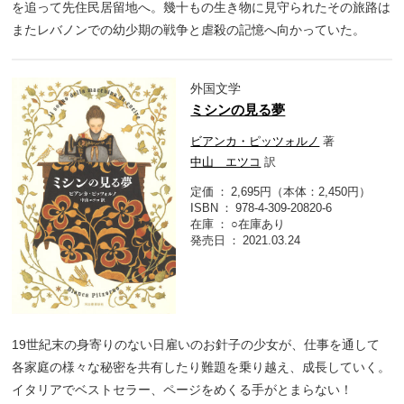
を追って先住民居留地へ。幾十もの生き物に見守られたその旅路は
またレバノンでの幼少期の戦争と虐殺の記憶へ向かっていた。
外国文学
ミシンの見る夢
ビアンカ・ピッツォルノ
著
中山 エツコ
訳
定価
2,695円（本体：2,450円）
ISBN
978-4-309-20820-6
在庫
○在庫あり
発売日
2021.03.24
19世紀末の身寄りのない日雇いのお針子の少女が、仕事を通して
各家庭の様々な秘密を共有したり難題を乗り越え、成長していく。
イタリアでベストセラー、ページをめくる手がとまらない！