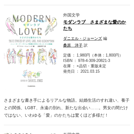
外国文学
モダンラブ さまざまな愛のか
たち
ダニエル・ジョーンズ
編
桑原 洋子
訳
定価
1,980円（本体：1,800円）
ISBN
978-4-309-20821-3
在庫
×品切・重版未定
発売日
2021.03.15
さまざまな書き手によるリアルな物語。結婚生活のすれ違い、養子
との関係、LGBT、永遠の別れ、新たな出会い……。男女の間だけ
ではない、いわゆる「愛」のかたちは驚くほど多様だ！