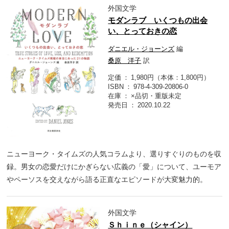
外国文学
モダンラブ いくつもの出会
い、とっておきの恋
ダニエル・ジョーンズ
編
桑原 洋子
訳
定価
1,980円（本体：1,800円）
ISBN
978-4-309-20806-0
在庫
×品切・重版未定
発売日
2020.10.22
ニューヨーク・タイムズの人気コラムより、選りすぐりのものを収
録。男女の恋愛だけにかぎらない広義の「愛」について、ユーモア
やペーソスを交えながら語る正直なエピソードが大変魅力的。
外国文学
Ｓｈｉｎｅ（シャイン）