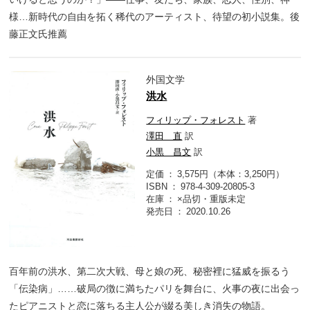
様…新時代の自由を拓く稀代のアーティスト、待望の初小説集。後
藤正文氏推薦
外国文学
洪水
フィリップ・フォレスト
著
澤田 直
訳
小黒 昌文
訳
定価
3,575円（本体：3,250円）
ISBN
978-4-309-20805-3
在庫
×品切・重版未定
発売日
2020.10.26
百年前の洪水、第二次大戦、母と娘の死、秘密裡に猛威を振るう
「伝染病」……破局の徴に満ちたパリを舞台に、火事の夜に出会っ
たピアニストと恋に落ちる主人公が綴る美しき消失の物語。