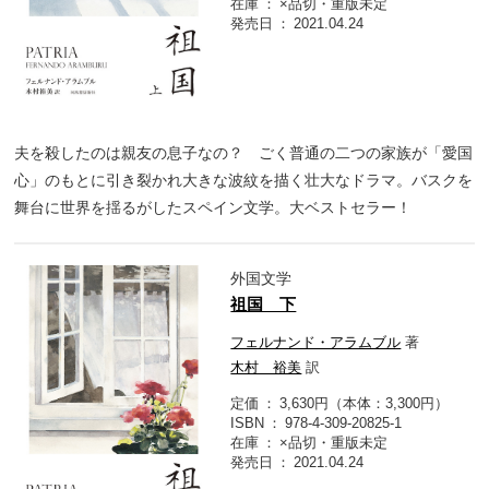
在庫
×品切・重版未定
発売日
2021.04.24
夫を殺したのは親友の息子なの？ ごく普通の二つの家族が「愛国
心」のもとに引き裂かれ大きな波紋を描く壮大なドラマ。バスクを
舞台に世界を揺るがしたスペイン文学。大ベストセラー！
外国文学
祖国 下
フェルナンド・アラムブル
著
木村 裕美
訳
定価
3,630円（本体：3,300円）
ISBN
978-4-309-20825-1
在庫
×品切・重版未定
発売日
2021.04.24