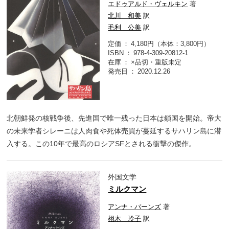
エドゥアルド・ヴェルキン
著
北川 和美
訳
毛利 公美
訳
定価
4,180円（本体：3,800円）
ISBN
978-4-309-20812-1
在庫
×品切・重版未定
発売日
2020.12.26
北朝鮮発の核戦争後、先進国で唯一残った日本は鎖国を開始。帝大
の未来学者シレーニは人肉食や死体売買が蔓延するサハリン島に潜
入する。この10年で最高のロシアSFとされる衝撃の傑作。
外国文学
ミルクマン
アンナ・バーンズ
著
栩木 玲子
訳