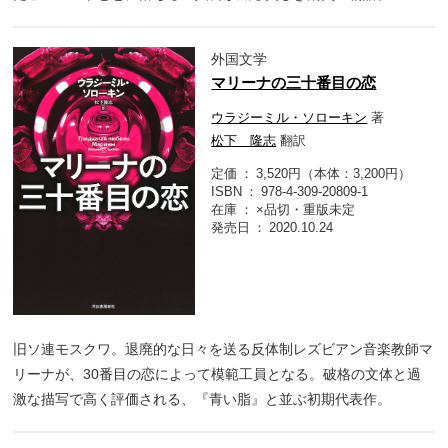
外国文学
マリーナの三十番目の恋
ウラジーミル・ソローキン
著
松下 隆志
翻訳
定価
3,520円（本体：3,200円）
ISBN
978-4-309-20809-1
在庫
×品切・重版未定
発売日
2020.10.24
旧ソ連モスクワ。退廃的な日々を送る反体制レズビアン音楽教師マ
リーナが、30番目の恋によって模範工員となる。破格の文体と過
激な描写で高く評価される、『青い脂』と並ぶ初期代表作。