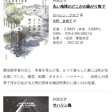
外国文学
丸い地球のどこかの曲がり角で
ローレン・グロフ
著
光野 多惠子
訳
定価
3,300円（本体：3,000円）
ISBN
978-4-309-20817-6
在庫
×品切・重版未定
発売日
2021.02.20
爬虫類学者の父と、本屋を営んだ母。かつて暮らした家には蛇が住
み着いていた。幽霊、粘菌、オオカミ、ハリケーン……自然との境
界で浮かびあがる人間の意味を物語性豊かに描く11の短篇。
外国文学
サハリン島