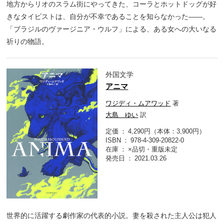
地方からリオのスラム街にやってきた、コーラとホットドッグが好
きなタイピストは、自分が不幸であることを知らなかった――。
「ブラジルのヴァージニア・ウルフ」による、ある女への大いなる
祈りの物語。
外国文学
アニマ
ワジディ・ムアワッド
著
大島 ゆい
訳
定価
4,290円（本体：3,900円）
ISBN
978-4-309-20822-0
在庫
×品切・重版未定
発売日
2021.03.26
世界的に活躍する劇作家の代表的小説。妻を殺された主人公は犯人