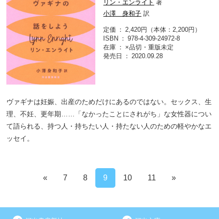
リン・エンライト
著
小澤 身和子
訳
定価
2,420円（本体：2,200円）
ISBN
978-4-309-24972-8
在庫
×品切・重版未定
発売日
2020.09.28
ヴァギナは妊娠、出産のためだけにあるのではない。セックス、生
理、不妊、更年期……「なかったことにされがち」な女性器につい
て語られる、持つ人・持ちたい人・持たない人のための軽やかなエ
ッセイ。
«
7
8
9
10
11
»