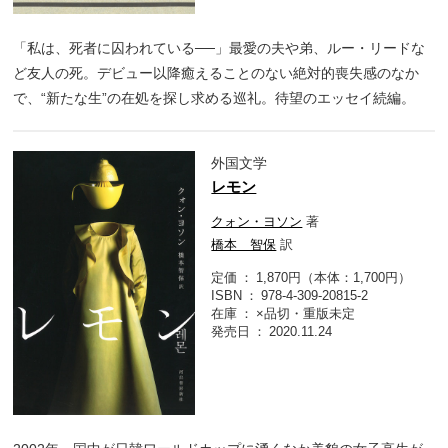
「私は、死者に囚われている──」最愛の夫や弟、ルー・リードな
ど友人の死。デビュー以降癒えることのない絶対的喪失感のなか
で、“新たな生”の在処を探し求める巡礼。待望のエッセイ続編。
外国文学
レモン
クォン・ヨソン
著
橋本 智保
訳
定価
1,870円（本体：1,700円）
ISBN
978-4-309-20815-2
在庫
×品切・重版未定
発売日
2020.11.24