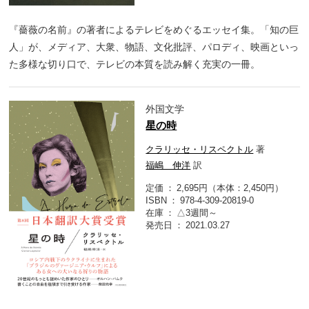
『薔薇の名前』の著者によるテレビをめぐるエッセイ集。「知の巨
人」が、メディア、大衆、物語、文化批評、パロディ、映画といっ
た多様な切り口で、テレビの本質を読み解く充実の一冊。
外国文学
星の時
クラリッセ・リスペクトル
著
福嶋 伸洋
訳
定価
2,695円（本体：2,450円）
ISBN
978-4-309-20819-0
在庫
△3週間～
発売日
2021.03.27