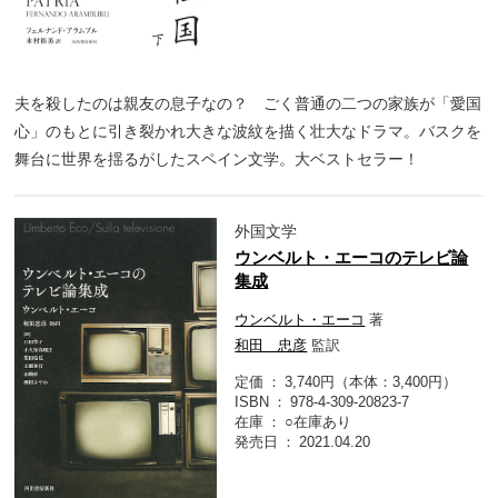
夫を殺したのは親友の息子なの？ ごく普通の二つの家族が「愛国
心」のもとに引き裂かれ大きな波紋を描く壮大なドラマ。バスクを
舞台に世界を揺るがしたスペイン文学。大ベストセラー！
外国文学
ウンベルト・エーコのテレビ論
集成
ウンベルト・エーコ
著
和田 忠彦
監訳
定価
3,740円（本体：3,400円）
ISBN
978-4-309-20823-7
在庫
○在庫あり
発売日
2021.04.20