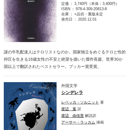
定価
3,740円（本体：3,400円）
ISBN
978-4-309-20813-8
在庫
×品切・重版未定
発売日
2020.12.01
謎の牛乳配達人はテロリストなのか。国家独立をめぐるテロと性的
抑圧を生きる18歳女性の不安と絶望を描いた傑作長篇。世界30か
国以上で翻訳されたベストセラー。ブッカー賞受賞。
外国文学
シンデレラ
レベッカ・ソルニット
著
渡辺 葉
訳
渡辺 由佳里
解説訳
アーサー・ラッカム
挿画