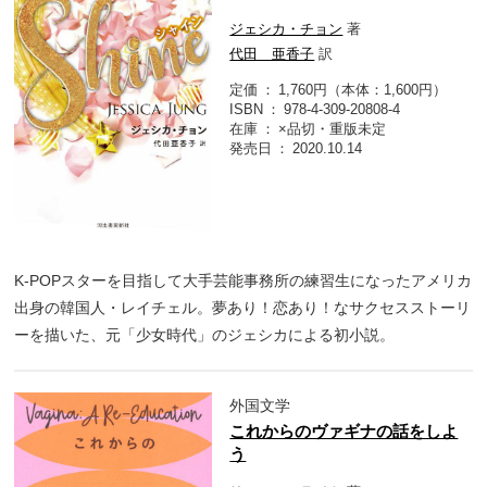
ジェシカ・チョン
著
代田 亜香子
訳
定価
1,760円（本体：1,600円）
ISBN
978-4-309-20808-4
在庫
×品切・重版未定
発売日
2020.10.14
K-POPスターを目指して大手芸能事務所の練習生になったアメリカ
出身の韓国人・レイチェル。夢あり！恋あり！なサクセスストーリ
ーを描いた、元「少女時代」のジェシカによる初小説。
外国文学
これからのヴァギナの話をしよ
う