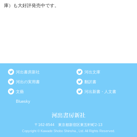
庫）も大好評発売中です。
河出書房新社
河出文庫
河出の実用書
翻訳書
文藝
河出新書・人文書
Bluesky
〒162-8544 東京都新宿区東五軒町2-13
Copyright © Kawade Shobo Shinsha., Ltd. All Rights Reserved.