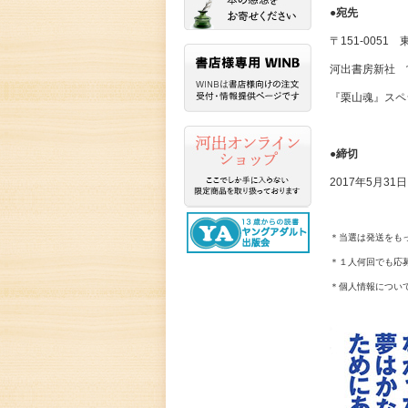
●宛先
〒
151-0051
東
河出書房新社 
『栗山魂』スペ
●締切
2017
年
5
月
31
日
＊当選は発送をも
＊１人何回でも応
＊個人情報につい