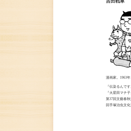
吉田戦車
漫画家。
1963
年
『伝染るんです
『火星田マチ子
第
37
回文藝春秋
回手塚治虫文化