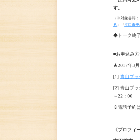
す。
（※対象書籍：
る
』『
江口寿史
◆トーク終
■お申込み方
★
2017
年
3
月
[1]
青山ブッ
[2]
青山ブッ
～
22
：
00
※電話予約
《プロフィ