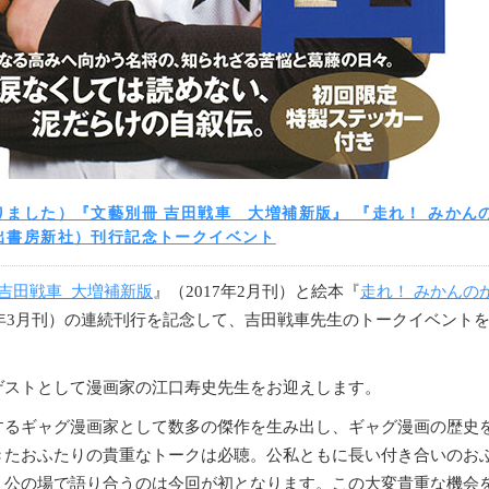
りました）『文藝別冊 吉田戦車 大増補新版』 『走れ！ みかん
出書房新社）刊行記念トークイベント
吉田戦車
大増補新版
』（
2017
年
2
月刊）と絵本『
走れ！ みかんの
年
3
月刊）の連続刊行を記念して、吉田戦車先生のトークイベント
。
ゲストとして漫画家の江口寿史先生をお迎えします。
するギャグ漫画家として数多の傑作を生み出し、ギャグ漫画の歴史
きたおふたりの貴重なトークは必聴。公私ともに長い付き合いのお
、公の場で語り合うのは今回が初となります。この大変貴重な機会