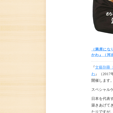
（満席にな
かわ』（河
『
文藝別冊
わ
』（
2017
開催します
スペシャル
日本を代表
築きあげて
たりですが