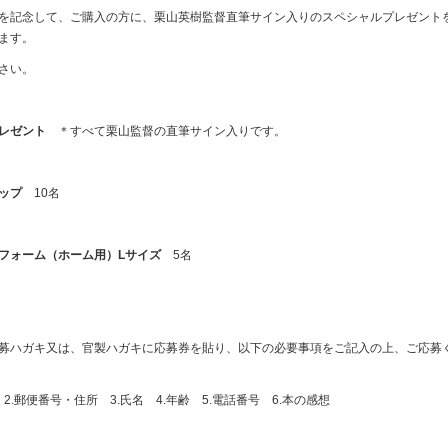
を記念して、ご購入の方に、栗山英樹監督直筆サイン入りのスペシャルプレゼント
ます。
さい。
レゼント
＊すべて栗山監督の直筆サイン入りです。
ップ
10
名
フォーム（ホーム用）
L
サイズ
5
名
募ハガキ又は、官製ハガキに応募券を貼り、以下の必要事項をご記入の上、ご応募
品
2.
郵便番号・住所
3.
氏名
4.
年齢
5.
電話番号
6.
本の感想