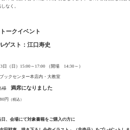
逃しなく。
 トークイベント
ルゲスト：江口寿史
23
日（日）
15:00
～
17:00
（開場
14:30
～）
山ブックセンター本店内・大教室
満席になりました
名様
80
円
（税込）
当日、会場にて対象書籍をご購入の方に
×吉田戦車 描き下ろし合作
イラスト」（非売品）をプレゼントしま