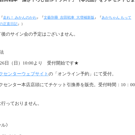
『
走れ！ みかんのかわ
』『
文藝別冊
吉田戦車
大増補新版
』『
あかちゃん もって
の正直日記
』）
了後のサイン会の予定はございません。
法
26
日（日）
10:00
より 受付開始です★
クセンターウェブサイト
の「オンライン予約」にて受付。
クセンター本店店頭にてチケット引換券を販売。受付時間：
10
：
00
は行っておりません。
ール》