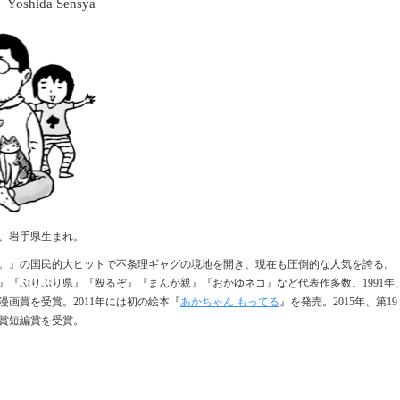
Yoshida Sensya
、岩手県生まれ。
。』の国民的大ヒットで不条理ギャグの境地を開き、現在も圧倒的な人気を誇る。
』『ぷりぷり県』『殴るぞ』『まんが親』『おかゆネコ』など代表作多数。
1991
年
漫画賞を受賞。
2011
年には初の絵本『
あかちゃん もってる
』を発売。
2015
年、第
19
賞短編賞を受賞。