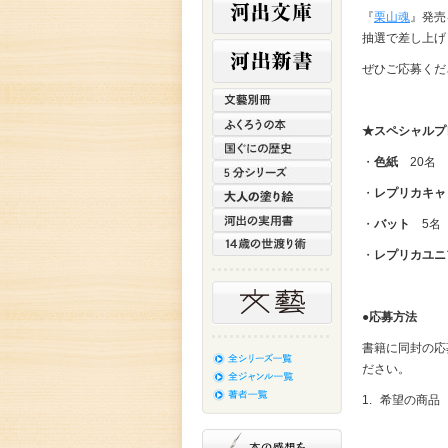
『
栗山魂
』発売
抽選で差し上げ
ぜひご応募くだ
★スペシャルプ
・
色紙
20
名
・
レプリカキャ
・
バット
5
名
・
レプリカユニ
●応募方法
書籍に同封の応
ださい。
1.
希望の商