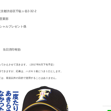
京都渋谷区千駄ヶ谷
2-32-2
営業部
シャルプレゼント係
 当日消印有効
ってかえさせて頂きます。（
2017
年
6
月下旬予定）
募できますが、応募は、ハガキ１枚につき１口とします。
ては、発送以外の目的で使用することはありません。