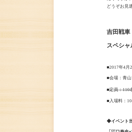
どうぞお見
吉田戦車
スペシャ
■
2017
年
4
月
■会場：青
■定員：
110
■入場料：
10
◆イベント
「江口寿史