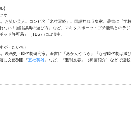
ル】
ツオ
まれ。お笑い芸人。コンビ名「米粒写経」。国語辞典収集家。著書に『学
れない！国語辞典の遊び方』など。マキタスポーツ・プチ鹿島とのラジ
ポッド許可局」（TBS）に出演中。
すが・たいち）
まれ。映画史・時代劇研究家。著書に『あかんやつら』『なぜ時代劇は滅
著に文藝別冊『
五社英雄
』など。『週刊文春』（邦画紹介）などで連載