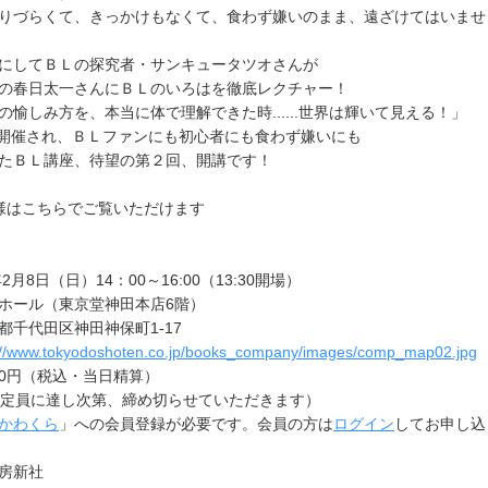
りづらくて、きっかけもなくて、食わず嫌いのまま、遠ざけてはいませ
にしてＢＬの探究者・サンキュータツオさんが
の春日太一さんにＢＬのいろはを徹底レクチャー！
の愉しみ方を、本当に体で理解できた時......世界は輝いて見える！」
月に開催され、ＢＬファンにも初心者にも食わず嫌いにも
たＢＬ講座、待望の第２回、開講です！
様はこちらでご覧いただけます
2月8日（日）14：00～16:00（13:30開場）
ホール（東京堂神田本店6階）
田区神田神保町1-17
://www.tokyodoshoten.co.jp/books_company/images/comp_map02.jpg
00円（税込・当日精算）
（定員に達し次第、締め切らせていただきます）
かわくら
」への会員登録が必要です。会員の方は
ログイン
してお申し込
房新社