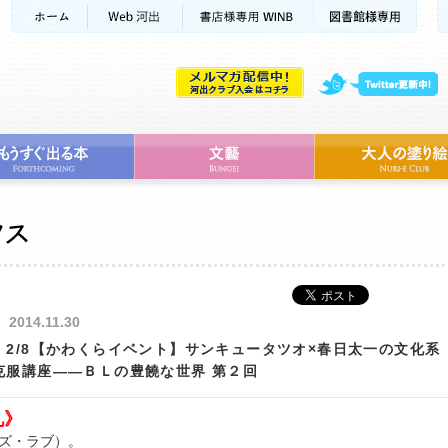
2014.11.30
》2/8【かわくらイベント】サンキュータツオ×春日太一の文化系
克服講座――ＢＬの豊饒な世界 第２回
礼》
ズ・ラブ）。