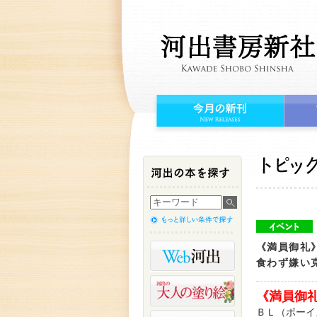
《満員御礼
食わず嫌い
《満員御
ＢＬ（ボーイ