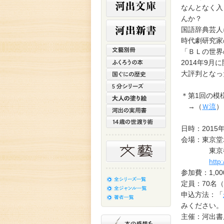
なんとなく入
んか？
国語辞典芸人
時代劇研究家
「ＢＬの世界
2014年9
大評判となっ
＊第1回の模
→（
Ｗ流
）
日時：2015年
会場：東京堂
東京都千代
http
参加費：1,0
定員：70名
申込方法：「
みください。
主催：河出書