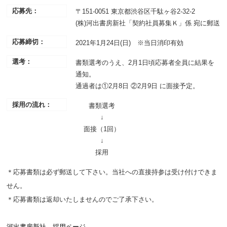
応募先：
〒151-0051 東京都渋谷区千駄ヶ谷2-32-2
(株)河出書房新社「契約社員募集Ｋ」係 宛に郵送
応募締切：
2021年1月24日(日) ※当日消印有効
選考：
書類選考のうえ、2月1日頃応募者全員に結果を
通知。
通過者は①2月8日 ②2月9日 に面接予定。
採用の流れ：
書類選考
↓
面接（1回）
↓
採用
＊応募書類は必ず郵送して下さい。当社への直接持参は受け付けできま
せん。
＊応募書類は返却いたしませんのでご了承下さい。
河出書房新社 採用ページ