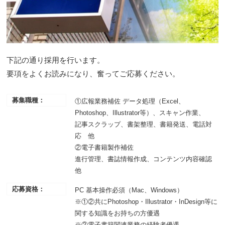
下記の通り採用を行います。
要項をよくお読みになり、奮ってご応募ください。
募集職種：
①広報業務補佐 データ処理（Excel、
Photoshop、Illustrator等）、スキャン作業、
記事スクラップ、書架整理、書籍発送、電話対
応 他
②電子書籍製作補佐
進行管理、書誌情報作成、コンテンツ内容確認
他
応募資格：
PC 基本操作必須（Mac、Windows）
※①②共にPhotoshop・Illustrator・InDesign等に
関する知識をお持ちの方優遇
※②電子書籍関連業務の経験者優遇