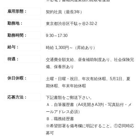
雇用形態：
契約社員（最長3年）
勤務地：
東京都渋谷区千駄ヶ谷2-32-2
勤務時間：
9:30～17:30
給与：
時給 1,300円～（昇給あり）
待遇：
交通費全額支給、昼食補助制度あり、社会保険完
備、保養所あり
休日休暇：
土曜・日曜・祝日、年次有給休暇、5月1日、夏
期休暇、年末年始休暇
応募方法：
下記書類をご郵送下さい。
Ａ．自筆履歴書（A4見開きA3判・写真貼付・メ
ールアドレス必須）
Ｂ．職務経歴書
※希望部署を備考欄に明記すること。①②同時応
募可