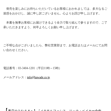
発売を楽しみにお待ちいただいているお客様におかれましては、多大なるご
迷惑をおかけし、誠に申し訳ございません。心よりお詫び申し上げます。
本書を無事お客様にお届けできるよう全力で取り組んで参りますので、ご了
承いただきますよう、何卒よろしくお願い申し上げます。
ご不明な点がございましたら、弊社営業部まで、お電話またはメールにてお問
い合わせください。
電話番号：03-3404-1201（平日11時～15時）
メールアドレス：
info@kawade.co.jp
【
書店のみなさまへ】『メタモルフォシス リック・ベイカー全作