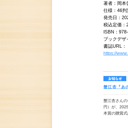
著者：岡本
仕様：46判
発売⽇：202
税込定価：2,
ISBN：978-
ブックデザ
書誌URL：
https://www
蟹江杏『あ
蟹江杏さんの初
円）が、20
本賞の贈賞式