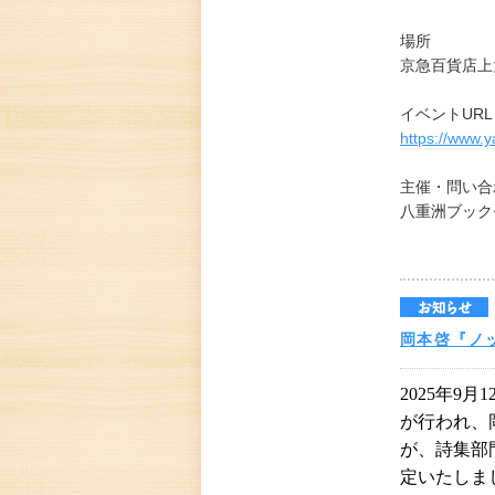
場所
京急百貨店上
イベントURL
https://www.y
主催・問い合
八重洲ブック
岡本啓『ノ
2025年9
が行われ、
が、詩集部
定いたしま