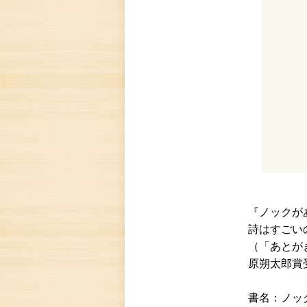
『ノックが
詩はすごい
（「あとが
原朔太郎賞
書名：ノッ