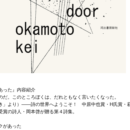
あった』内容紹介
のだ。このところぼくは、だれともなく言いたくなった。
き」より）――詩の世界へようこそ！ 中原中也賞・H氏賞・
受賞の詩人・岡本啓が贈る第４詩集。
クがあった