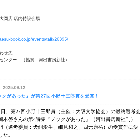
大岡店 店内特設会場
aesu-book.co.jp/events/talk/26395/
わせ先
センター （協賛 河出書房新社）
2025.09.12
ックがあった』が第27回小野十三郎賞を受賞！
月12日、第27回小野十三郎賞（主催：大阪文学協会）の最終選考
岡本啓さんの第4詩集『ノックがあった』（河出書房新社刊）
門（選考委員：犬飼愛生、細見和之、四元康祐）の受賞作に決
した。