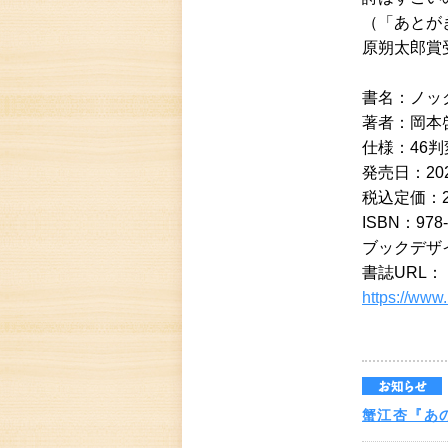
（「あとが
原朔太郎賞
書名：ノッ
著者：岡本
仕様：46判
発売⽇：202
税込定価：2,
ISBN：978-
ブックデザ
書誌URL：
https://www
蟹江杏『あ