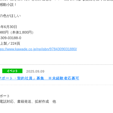
感動小説！
の色がほしい
4年6⽉30日
980円（本体1,800円）
309-03188-0
上製／224頁
tps://www.kawade.co.jp/np/isbn/9784309031880/
2025.09.09
サポート・契約社員」募集 ※未経験者応募可
ポート
電話対応、書籍発送、拡材作成 他