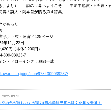
き」より）――詩の世界へようこそ！ 中原中也賞・H氏賞・
受賞の詩人・岡本啓が贈る第４詩集。
クがあった
啓
変形／上製・角背／128ページ
4年11⽉22日
420円（本体2,200円）
4-309-03923-7
イン・ドローイング：服部一成
.kawade.co.jp/np/isbn/9784309039237/
2025.09.11
の空の色がほしい』が第74回小学館児童出版文化賞を受賞！