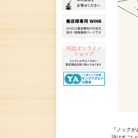
『ノックが
詩はすごい