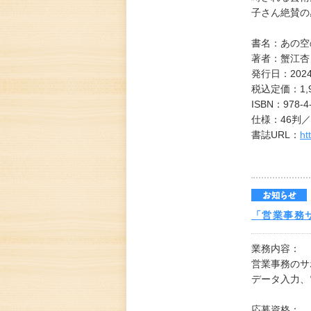
子さん絶賛の
書名：あの空
著者：蟹江杏
発行日：202
税込定価：1,
ISBN：978-4-
仕様：46判／
書誌URL：
ht
「営業事務
業務内容：
営業事務のサ
データ入力、
応募資格：